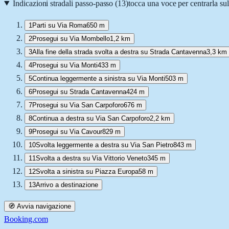
Indicazioni stradali passo-passo (
13
)
tocca una voce per centrarla su
1
Parti su Via Roma
650 m
2
Prosegui su Via Mombello
1,2 km
3
Alla fine della strada svolta a destra su Strada Cantavenna
3,3 km
4
Prosegui su Via Monti
433 m
5
Continua leggermente a sinistra su Via Monti
503 m
6
Prosegui su Strada Cantavenna
424 m
7
Prosegui su Via San Carpoforo
676 m
8
Continua a destra su Via San Carpoforo
2,2 km
9
Prosegui su Via Cavour
829 m
10
Svolta leggermente a destra su Via San Pietro
843 m
11
Svolta a destra su Via Vittorio Veneto
345 m
12
Svolta a sinistra su Piazza Europa
58 m
13
Arrivo a destinazione
🧭 Avvia navigazione
Booking.com