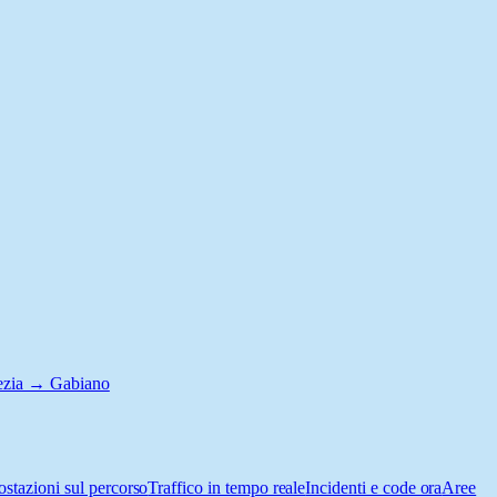
ezia → Gabiano
ostazioni sul percorso
Traffico in tempo reale
Incidenti e code ora
Aree