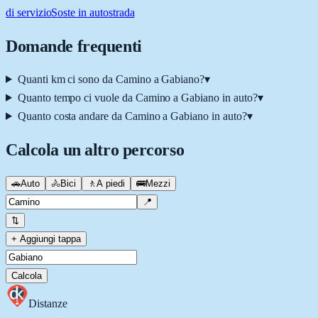
di servizio
Soste in autostrada
Domande frequenti
Quanti km ci sono da Camino a Gabiano?
▾
Quanto tempo ci vuole da Camino a Gabiano in auto?
▾
Quanto costa andare da Camino a Gabiano in auto?
▾
Calcola un altro percorso
🚗
Auto
🚴
Bici
🚶
A piedi
🚌
Mezzi
📍
⇅
+ Aggiungi tappa
Calcola
Distanze