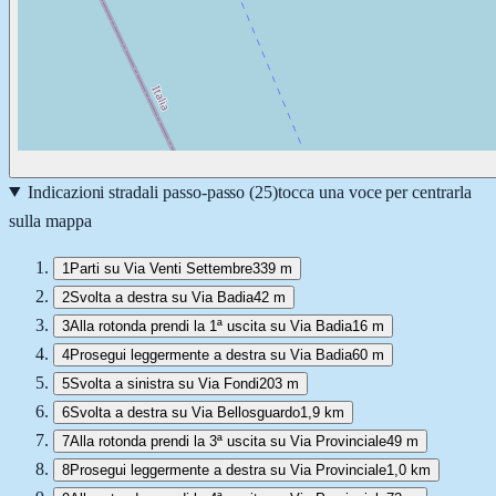
Indicazioni stradali passo-passo (
25
)
tocca una voce per centrarla
sulla mappa
1
Parti su Via Venti Settembre
339 m
2
Svolta a destra su Via Badia
42 m
3
Alla rotonda prendi la 1ª uscita su Via Badia
16 m
4
Prosegui leggermente a destra su Via Badia
60 m
5
Svolta a sinistra su Via Fondi
203 m
6
Svolta a destra su Via Bellosguardo
1,9 km
7
Alla rotonda prendi la 3ª uscita su Via Provinciale
49 m
8
Prosegui leggermente a destra su Via Provinciale
1,0 km