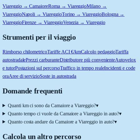
Viareggio → Camaiore
Roma → Viareggio
Milano →
Viareggio
Napoli → Viareggio
Torino → Viareggio
Bologna →
Viareggio
Firenze → Viareggio
Venezia → Viareggio
Strumenti per il viaggio
Rimborso chilometrico
Tariffe ACI €/km
Calcolo pedaggio
Tariffa
autostradale
Prezzi carburante
Distributore più conveniente
Autovelox
e tutor
Postazioni sul percorso
Traffico in tempo reale
Incidenti e code
ora
Aree di servizio
Soste in autostrada
Domande frequenti
Quanti km ci sono da Camaiore a Viareggio?
▾
Quanto tempo ci vuole da Camaiore a Viareggio in auto?
▾
Quanto costa andare da Camaiore a Viareggio in auto?
▾
Calcola un altro percorso