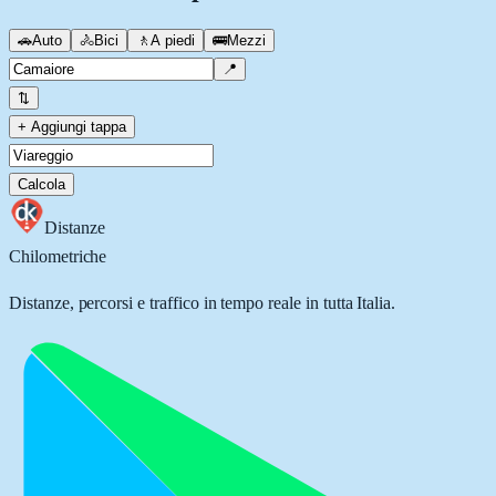
🚗
Auto
🚴
Bici
🚶
A piedi
🚌
Mezzi
📍
⇅
+ Aggiungi tappa
Calcola
Distanze
Chilometriche
Distanze, percorsi e traffico in tempo reale in tutta Italia.