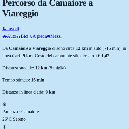
Percorso da Camaiore a
Viareggio
⇅ Inverti
🚗
Auto
🚴
Bici
🚶
A piedi
🚌
Mezzi
Da
Camaiore
a
Viareggio
ci sono circa
12
km
in auto (~
16 min
); in
linea d'aria
9
km
.
Costo del carburante stimato: circa
€ 1,42
.
Distanza stradale
:
12
km
(
8
miglia)
Tempo stimato:
16 min
Distanza in linea d'aria:
9
km
☀️
Partenza ·
Camaiore
26
°C
Sereno
☀️