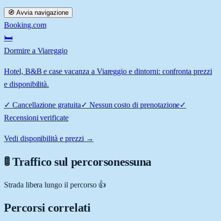
🧭 Avvia navigazione
Booking.com
🛏️
Dormire a Viareggio
Hotel, B&B e case vacanza a Viareggio e dintorni: confronta prezzi
e disponibilità.
✓
Cancellazione gratuita
✓
Nessun costo di prenotazione
✓
Recensioni verificate
Vedi disponibilità e prezzi →
🚦 Traffico sul percorso
nessuna
Strada libera lungo il percorso 👍
Percorsi correlati