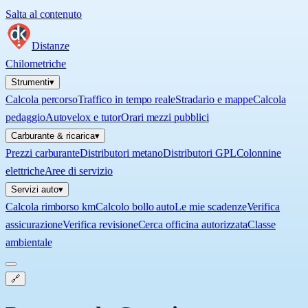
Salta al contenuto
Distanze
Chilometriche
Strumenti
▾
Calcola percorso
Traffico in tempo reale
Stradario e mappe
Calcola
pedaggio
Autovelox e tutor
Orari mezzi pubblici
Carburante & ricarica
▾
Prezzi carburante
Distributori metano
Distributori GPL
Colonnine
elettriche
Aree di servizio
Servizi auto
▾
Calcola rimborso km
Calcolo bollo auto
Le mie scadenze
Verifica
assicurazione
Verifica revisione
Cerca officina autorizzata
Classe
ambientale
🔗