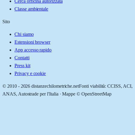
Cerca officina autorizzata
Classe ambientale
Sito
Chi siamo
Estensioni browser
App accesso rapido
Contatti
Press kit
Privacy e cookie
© 2010 -
2026
distanzechilometriche.net
Fonti viabilità: CCISS, ACI,
ANAS, Autostrade per l'Italia · Mappe © OpenStreetMap