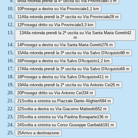
9
Alla rotonda prendi la 4ª uscita su Via Provinciale
73 m
10
Prosegui a destra su Via Provinciale
1,1 km
11
Alla rotonda prendi la 2ª uscita su Via Provinciale
28 m
12
Prosegui dritto su Via Provinciale
3,3 km
13
Alla rotonda prendi la 2ª uscita su Via Santa Maria Goretti
42
m
14
Prosegui a destra su Via Santa Maria Goretti
276 m
15
Alla rotonda prendi la 3ª uscita su Via Salvo D'Acquisto
98 m
16
Prosegui a destra su Via Salvo D'Acquisto
1,2 km
17
Alla rotonda prendi la 3ª uscita su Via Salvo D'Acquisto
68 m
18
Prosegui a destra su Via Salvo D'Acquisto
411 m
19
Alla rotonda prendi la 2ª uscita su Via Antonio Cei
26 m
20
Prosegui dritto su Via Antonio Cei
334 m
21
Svolta a sinistra su Piazzale Dante Alighieri
584 m
22
Svolta a destra su Via Giacomo Matteotti
652 m
23
Svolta a sinistra su Via Paolina Bonaparte
136 m
24
Svolta a sinistra su Corso Giuseppe Garibaldi
191 m
25
Arrivo a destinazione