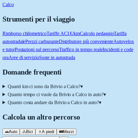
Calco
Strumenti per il viaggio
Rimborso chilometrico
Tariffe ACI €/km
Calcolo pedaggio
Tariffa
autostradale
Prezzi carburante
Distributore più conveniente
Autovelox
e tutor
Postazioni sul percorso
Traffico in tempo reale
Incidenti e code
ora
Aree di servizio
Soste in autostrada
Domande frequenti
Quanti km ci sono da Brivio a Calco?
▾
Quanto tempo ci vuole da Brivio a Calco in auto?
▾
Quanto costa andare da Brivio a Calco in auto?
▾
Calcola un altro percorso
🚗
Auto
🚴
Bici
🚶
A piedi
🚌
Mezzi