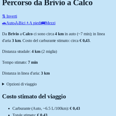
Percorso da Brivio a Calco
⇅ Inverti
🚗
Auto
🚴
Bici
🚶
A piedi
🚌
Mezzi
Da
Brivio
a
Calco
ci sono circa
4
km
in auto (~
7 min
); in linea
d'aria
3
km
.
Costo del carburante stimato: circa
€ 0,43
.
Distanza stradale
:
4
km
(
2
miglia)
Tempo stimato:
7 min
Distanza in linea d'aria:
3
km
Opzioni di viaggio
Costo stimato del viaggio
Carburante (
Auto
, ~
6.5
L
/100km):
€ 0,43
Totale stimato:
€ 0,43