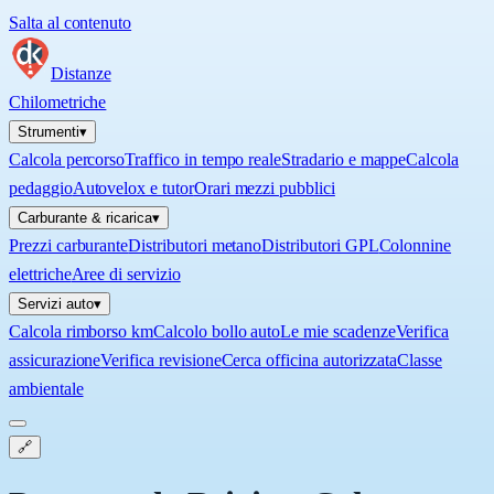
Salta al contenuto
Distanze
Chilometriche
Strumenti
▾
Calcola percorso
Traffico in tempo reale
Stradario e mappe
Calcola
pedaggio
Autovelox e tutor
Orari mezzi pubblici
Carburante & ricarica
▾
Prezzi carburante
Distributori metano
Distributori GPL
Colonnine
elettriche
Aree di servizio
Servizi auto
▾
Calcola rimborso km
Calcolo bollo auto
Le mie scadenze
Verifica
assicurazione
Verifica revisione
Cerca officina autorizzata
Classe
ambientale
🔗