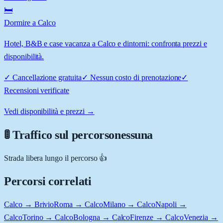
🛏️
Dormire a Calco
Hotel, B&B e case vacanza a Calco e dintorni: confronta prezzi e
disponibilità.
✓
Cancellazione gratuita
✓
Nessun costo di prenotazione
✓
Recensioni verificate
Vedi disponibilità e prezzi →
🚦 Traffico sul percorso
nessuna
Strada libera lungo il percorso 👍
Percorsi correlati
Calco → Brivio
Roma → Calco
Milano → Calco
Napoli →
Calco
Torino → Calco
Bologna → Calco
Firenze → Calco
Venezia →