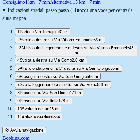
Consigliato
4
km ·
7 min
Alternativa 1
5
km ·
7 min
Indicazioni stradali passo-passo (
11
)
tocca una voce per centrarla
sulla mappa
1
Parti su Via Terraggio
31 m
2
Svolta a destra su Via Vittorio Emanuele
56 m
3
Al bivio tieni leggermente a destra su Via Vittorio Emanuele
43
m
4
Svolta a destra su Via Como
2,0 km
5
Alla rotonda prendi la 3ª uscita su Via San Giorgio
36 m
6
Prosegui a destra su Via San Giorgio
566 m
7
Svolta leggermente a sinistra su Via Roma
531 m
8
Prosegui su Via San Rocco
171 m
9
Prosegui su Via Italia
178 m
10
Svolta a destra
23 m
11
Arrivo a destinazione
🧭 Avvia navigazione
Booking.com