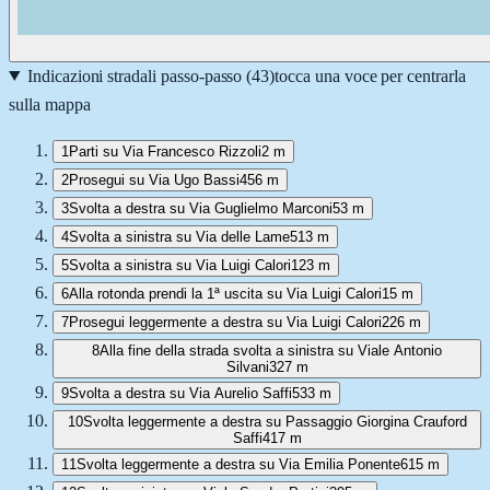
Indicazioni stradali passo-passo (
43
)
tocca una voce per centrarla
sulla mappa
1
Parti su Via Francesco Rizzoli
2 m
2
Prosegui su Via Ugo Bassi
456 m
3
Svolta a destra su Via Guglielmo Marconi
53 m
4
Svolta a sinistra su Via delle Lame
513 m
5
Svolta a sinistra su Via Luigi Calori
123 m
6
Alla rotonda prendi la 1ª uscita su Via Luigi Calori
15 m
7
Prosegui leggermente a destra su Via Luigi Calori
226 m
8
Alla fine della strada svolta a sinistra su Viale Antonio
Silvani
327 m
9
Svolta a destra su Via Aurelio Saffi
533 m
10
Svolta leggermente a destra su Passaggio Giorgina Crauford
Saffi
417 m
11
Svolta leggermente a destra su Via Emilia Ponente
615 m