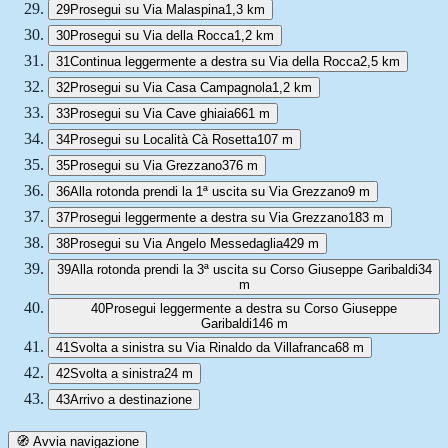
29
Prosegui su Via Malaspina
1,3 km
30
Prosegui su Via della Rocca
1,2 km
31
Continua leggermente a destra su Via della Rocca
2,5 km
32
Prosegui su Via Casa Campagnola
1,2 km
33
Prosegui su Via Cave ghiaia
661 m
34
Prosegui su Località Cà Rosetta
107 m
35
Prosegui su Via Grezzano
376 m
36
Alla rotonda prendi la 1ª uscita su Via Grezzano
9 m
37
Prosegui leggermente a destra su Via Grezzano
183 m
38
Prosegui su Via Angelo Messedaglia
429 m
39
Alla rotonda prendi la 3ª uscita su Corso Giuseppe Garibaldi
34
m
40
Prosegui leggermente a destra su Corso Giuseppe
Garibaldi
146 m
41
Svolta a sinistra su Via Rinaldo da Villafranca
68 m
42
Svolta a sinistra
24 m
43
Arrivo a destinazione
🧭 Avvia navigazione