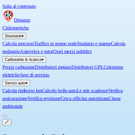
Salta al contenuto
Distanze
Chilometriche
Strumenti
▾
Calcola percorso
Traffico in tempo reale
Stradario e mappe
Calcola
pedaggio
Autovelox e tutor
Orari mezzi pubblici
Carburante & ricarica
▾
Prezzi carburante
Distributori metano
Distributori GPL
Colonnine
elettriche
Aree di servizio
Servizi auto
▾
Calcola rimborso km
Calcolo bollo auto
Le mie scadenze
Verifica
assicurazione
Verifica revisione
Cerca officina autorizzata
Classe
ambientale
🔗