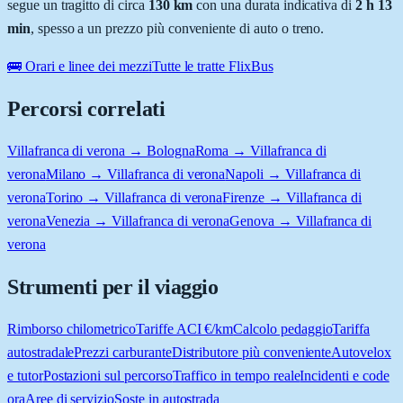
segue un tragitto di circa
130
km
con una durata indicativa di
2 h 13
min
, spesso a un prezzo più conveniente di auto o treno.
🚌 Orari e linee dei mezzi
Tutte le tratte FlixBus
Percorsi correlati
Villafranca di verona → Bologna
Roma → Villafranca di
verona
Milano → Villafranca di verona
Napoli → Villafranca di
verona
Torino → Villafranca di verona
Firenze → Villafranca di
verona
Venezia → Villafranca di verona
Genova → Villafranca di
verona
Strumenti per il viaggio
Rimborso chilometrico
Tariffe ACI €/km
Calcolo pedaggio
Tariffa
autostradale
Prezzi carburante
Distributore più conveniente
Autovelox
e tutor
Postazioni sul percorso
Traffico in tempo reale
Incidenti e code
ora
Aree di servizio
Soste in autostrada