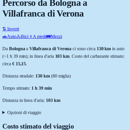
Percorso da Bologna a
Villafranca di Verona
⇅ Inverti
🚗
Auto
🚴
Bici
🚶
A piedi
🚌
Mezzi
Da
Bologna
a
Villafranca di Verona
ci sono circa
130
km
in auto
(~
1 h 39 min
); in linea d'aria
103
km
.
Costo del carburante stimato:
circa
€ 15,15
.
Distanza stradale
:
130
km
(
80
miglia)
Tempo stimato:
1 h 39 min
Distanza in linea d'aria:
103
km
Opzioni di viaggio
Costo stimato del viaggio