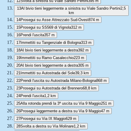
12
Svolta a sinistra su Viale Sandro Pertini
395 m
13
Al bivio tieni leggermente a sinistra su Viale Sandro Pertini
2,5
km
14
Prosegui su Asse Attrezzato Sud-Ovest
874 m
15
Prosegui su SS569 di Vignola
312 m
16
Prendi l'uscita
357 m
17
Immettiti su Tangenziale di Bologna
313 m
18
Al bivio tieni leggermente a destra
392 m
19
Immettiti su Ramo Casalecchio
223 m
20
Al bivio tieni leggermente a destra
305 m
21
Immettiti su Autostrada del Sole
39,3 km
22
Prendi l'uscita su Autostrada Milano-Bologna
868 m
23
Prosegui su Autostrada del Brennero
68,8 km
24
Prendi l'uscita
1,2 km
25
Alla rotonda prendi la 3ª uscita su Via 9 Maggio
251 m
26
Prosegui leggermente a destra su Via 9 Maggio
47 m
27
Prosegui su Via IX Maggio
629 m
28
Svolta a destra su Via Molinare
1,2 km