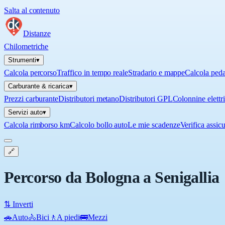
Salta al contenuto
Distanze
Chilometriche
Strumenti
▾
Calcola percorso
Traffico in tempo reale
Stradario e mappe
Calcola ped
Carburante & ricarica
▾
Prezzi carburante
Distributori metano
Distributori GPL
Colonnine elettr
Servizi auto
▾
Calcola rimborso km
Calcolo bollo auto
Le mie scadenze
Verifica assic
🔗
Percorso da Bologna a Senigallia
⇅ Inverti
🚗
Auto
🚴
Bici
🚶
A piedi
🚌
Mezzi