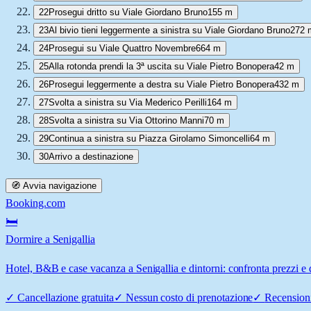
22
Prosegui dritto su Viale Giordano Bruno
155 m
23
Al bivio tieni leggermente a sinistra su Viale Giordano Bruno
272 
24
Prosegui su Viale Quattro Novembre
664 m
25
Alla rotonda prendi la 3ª uscita su Viale Pietro Bonopera
42 m
26
Prosegui leggermente a destra su Viale Pietro Bonopera
432 m
27
Svolta a sinistra su Via Mederico Perilli
164 m
28
Svolta a sinistra su Via Ottorino Manni
70 m
29
Continua a sinistra su Piazza Girolamo Simoncelli
64 m
30
Arrivo a destinazione
🧭 Avvia navigazione
Booking.com
🛏️
Dormire a Senigallia
Hotel, B&B e case vacanza a Senigallia e dintorni: confronta prezzi e d
✓
Cancellazione gratuita
✓
Nessun costo di prenotazione
✓
Recensioni