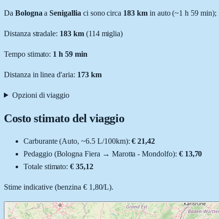
Da
Bologna
a
Senigallia
ci sono circa
183
km
in auto (~
1 h 59 min
);
Distanza stradale
:
183
km
(
114
miglia)
Tempo stimato:
1 h 59 min
Distanza in linea d'aria:
173
km
Opzioni di viaggio
Costo stimato del viaggio
Carburante (
Auto
, ~
6.5
L
/100km):
€ 21,42
Pedaggio (
Bologna Fiera
→
Marotta - Mondolfo
):
€ 13,70
Totale stimato:
€ 35,12
Stime indicative (
benzina
€ 1,80
/
L
).