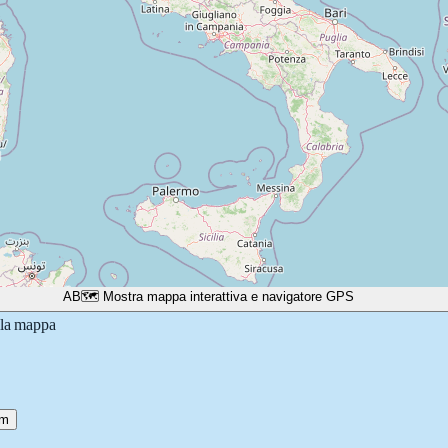
A
B
🗺️ Mostra mappa interattiva e navigatore GPS
lla mappa
 m