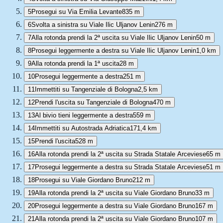
5
Prosegui su Via Emilia Levante
835 m
6
Svolta a sinistra su Viale Ilic Uljanov Lenin
276 m
7
Alla rotonda prendi la 2ª uscita su Viale Ilic Uljanov Lenin
50 m
8
Prosegui leggermente a destra su Viale Ilic Uljanov Lenin
1,0 km
9
Alla rotonda prendi la 1ª uscita
28 m
10
Prosegui leggermente a destra
251 m
11
Immettiti su Tangenziale di Bologna
2,5 km
12
Prendi l'uscita su Tangenziale di Bologna
470 m
13
Al bivio tieni leggermente a destra
559 m
14
Immettiti su Autostrada Adriatica
171,4 km
15
Prendi l'uscita
528 m
16
Alla rotonda prendi la 2ª uscita su Strada Statale Arceviese
65 m
17
Prosegui leggermente a destra su Strada Statale Arceviese
51 m
18
Prosegui su Viale Giordano Bruno
212 m
19
Alla rotonda prendi la 2ª uscita su Viale Giordano Bruno
33 m
20
Prosegui leggermente a destra su Viale Giordano Bruno
167 m
21
Alla rotonda prendi la 2ª uscita su Viale Giordano Bruno
107 m