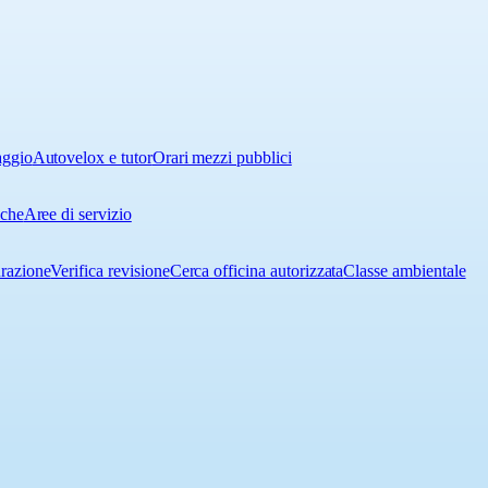
aggio
Autovelox e tutor
Orari mezzi pubblici
iche
Aree di servizio
urazione
Verifica revisione
Cerca officina autorizzata
Classe ambientale