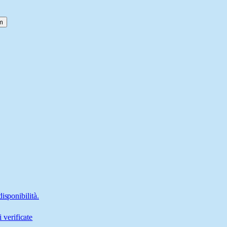
m
isponibilità.
 verificate