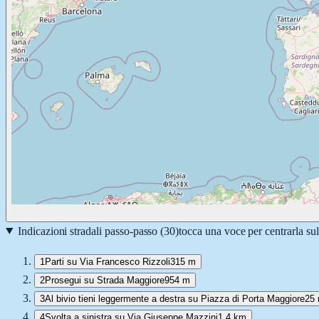
Indicazioni stradali passo-passo (
30
)
tocca una voce per centrarla su
1
Parti su Via Francesco Rizzoli
315 m
2
Prosegui su Strada Maggiore
954 m
3
Al bivio tieni leggermente a destra su Piazza di Porta Maggiore
25
4
Svolta a sinistra su Via Giuseppe Mazzini
1,4 km