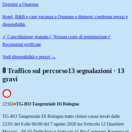
Dormire a Quarrata
Hotel, B&B e case vacanza a Quarrata e dintorni: confronta prezzi e
disponibilità.
✓
Cancellazione gratuita
✓
Nessun costo di prenotazione
✓
Recensioni verificate
Vedi disponibilità e prezzi →
🚦 Traffico sul percorso
13 segnalazioni · 13
gravi
22:02
TG-BO Tangenziale Di Bologna
TG-BO Tangenziale Di Bologna tratto chiuso causa lavori dalle
22:01 del 6 alle 06:00 del 7 agosto 2026 tra Svincolo 12 Quartiere
Mazzini - SS 65 Delle Futa e Svincolo 11 Bis Castenaso-Ravenna in