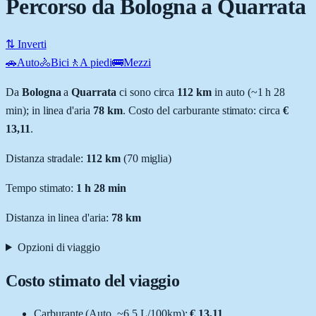
Percorso da Bologna a Quarrata
⇅ Inverti
🚗
Auto
🚴
Bici
🚶
A piedi
🚌
Mezzi
Da
Bologna
a
Quarrata
ci sono circa
112
km
in auto (~
1 h 28
min
); in linea d'aria
78
km
.
Costo del carburante stimato: circa
€
13,11
.
Distanza stradale
:
112
km
(
70
miglia)
Tempo stimato:
1 h 28 min
Distanza in linea d'aria:
78
km
Opzioni di viaggio
Costo stimato del viaggio
Carburante (
Auto
, ~
6.5
L
/100km):
€ 13,11