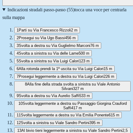
Indicazioni stradali passo-passo (
55
)
tocca una voce per centrarla
sulla mappa
1
Parti su Via Francesco Rizzoli
2 m
2
Prosegui su Via Ugo Bassi
456 m
3
Svolta a destra su Via Guglielmo Marconi
76 m
4
Svolta a sinistra su Via delle Lame
500 m
5
Svolta a sinistra su Via Luigi Calori
123 m
6
Alla rotonda prendi la 1ª uscita su Via Luigi Calori
15 m
7
Prosegui leggermente a destra su Via Luigi Calori
226 m
8
Alla fine della strada svolta a sinistra su Viale Antonio
Silvani
327 m
9
Svolta a destra su Via Aurelio Saffi
533 m
10
Svolta leggermente a destra su Passaggio Giorgina Crauford
Saffi
417 m
11
Svolta leggermente a destra su Via Emilia Ponente
615 m
12
Svolta a sinistra su Viale Sandro Pertini
395 m
13
Al bivio tieni leggermente a sinistra su Viale Sandro Pertini
2,5