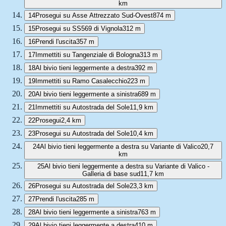
km
14
Prosegui su Asse Attrezzato Sud-Ovest
874 m
15
Prosegui su SS569 di Vignola
312 m
16
Prendi l'uscita
357 m
17
Immettiti su Tangenziale di Bologna
313 m
18
Al bivio tieni leggermente a destra
392 m
19
Immettiti su Ramo Casalecchio
223 m
20
Al bivio tieni leggermente a sinistra
689 m
21
Immettiti su Autostrada del Sole
11,9 km
22
Prosegui
2,4 km
23
Prosegui su Autostrada del Sole
10,4 km
24
Al bivio tieni leggermente a destra su Variante di Valico
20,7
km
25
Al bivio tieni leggermente a destra su Variante di Valico -
Galleria di base sud
11,7 km
26
Prosegui su Autostrada del Sole
23,3 km
27
Prendi l'uscita
285 m
28
Al bivio tieni leggermente a sinistra
763 m
29
Al bivio tieni leggermente a destra
410 m