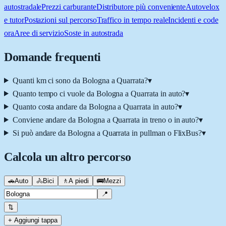
autostradale
Prezzi carburante
Distributore più conveniente
Autovelox
e tutor
Postazioni sul percorso
Traffico in tempo reale
Incidenti e code
ora
Aree di servizio
Soste in autostrada
Domande frequenti
Quanti km ci sono da Bologna a Quarrata?
▾
Quanto tempo ci vuole da Bologna a Quarrata in auto?
▾
Quanto costa andare da Bologna a Quarrata in auto?
▾
Conviene andare da Bologna a Quarrata in treno o in auto?
▾
Si può andare da Bologna a Quarrata in pullman o FlixBus?
▾
Calcola un altro percorso
🚗
Auto
🚴
Bici
🚶
A piedi
🚌
Mezzi
📍
⇅
+ Aggiungi tappa