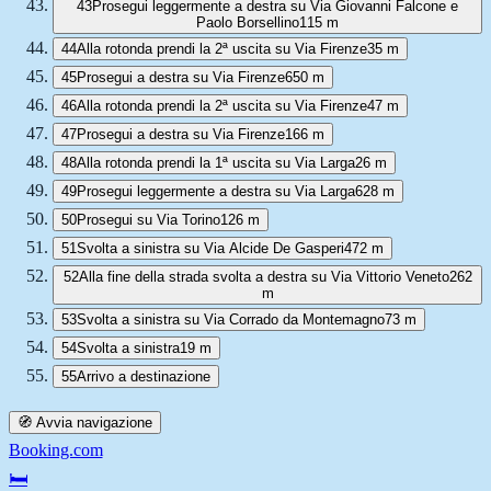
43
Prosegui leggermente a destra su Via Giovanni Falcone e
Paolo Borsellino
115 m
44
Alla rotonda prendi la 2ª uscita su Via Firenze
35 m
45
Prosegui a destra su Via Firenze
650 m
46
Alla rotonda prendi la 2ª uscita su Via Firenze
47 m
47
Prosegui a destra su Via Firenze
166 m
48
Alla rotonda prendi la 1ª uscita su Via Larga
26 m
49
Prosegui leggermente a destra su Via Larga
628 m
50
Prosegui su Via Torino
126 m
51
Svolta a sinistra su Via Alcide De Gasperi
472 m
52
Alla fine della strada svolta a destra su Via Vittorio Veneto
262
m
53
Svolta a sinistra su Via Corrado da Montemagno
73 m
54
Svolta a sinistra
19 m
55
Arrivo a destinazione
🧭 Avvia navigazione
Booking.com
🛏️