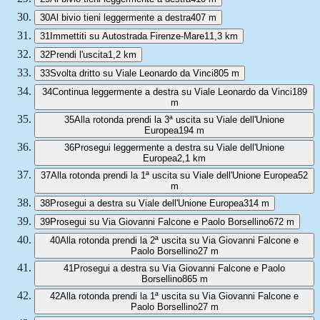
30
Al bivio tieni leggermente a destra
407 m
31
Immettiti su Autostrada Firenze-Mare
11,3 km
32
Prendi l'uscita
1,2 km
33
Svolta dritto su Viale Leonardo da Vinci
805 m
34
Continua leggermente a destra su Viale Leonardo da Vinci
189
m
35
Alla rotonda prendi la 3ª uscita su Viale dell'Unione
Europea
194 m
36
Prosegui leggermente a destra su Viale dell'Unione
Europea
2,1 km
37
Alla rotonda prendi la 1ª uscita su Viale dell'Unione Europea
52
m
38
Prosegui a destra su Viale dell'Unione Europea
314 m
39
Prosegui su Via Giovanni Falcone e Paolo Borsellino
672 m
40
Alla rotonda prendi la 2ª uscita su Via Giovanni Falcone e
Paolo Borsellino
27 m
41
Prosegui a destra su Via Giovanni Falcone e Paolo
Borsellino
865 m
42
Alla rotonda prendi la 1ª uscita su Via Giovanni Falcone e
Paolo Borsellino
27 m