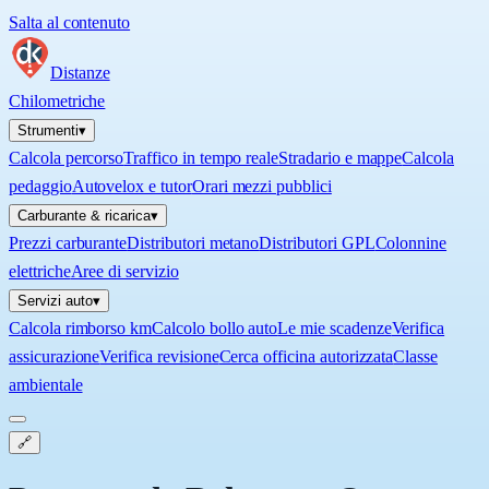
Salta al contenuto
Distanze
Chilometriche
Strumenti
▾
Calcola percorso
Traffico in tempo reale
Stradario e mappe
Calcola
pedaggio
Autovelox e tutor
Orari mezzi pubblici
Carburante & ricarica
▾
Prezzi carburante
Distributori metano
Distributori GPL
Colonnine
elettriche
Aree di servizio
Servizi auto
▾
Calcola rimborso km
Calcolo bollo auto
Le mie scadenze
Verifica
assicurazione
Verifica revisione
Cerca officina autorizzata
Classe
ambientale
🔗