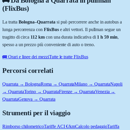
🚌 Da
Bologna
a
Quarrata
in pullman
(FlixBus)
La tratta
Bologna
–
Quarrata
si può percorrere anche in autobus a
lunga percorrenza con
FlixBus
e altri vettori. Il pullman segue un
tragitto di circa
112
km
con una durata indicativa di
1 h 59 min
,
spesso a un prezzo più conveniente di auto o treno.
🚌 Orari e linee dei mezzi
Tutte le tratte FlixBus
Percorsi correlati
Quarrata → Bologna
Roma → Quarrata
Milano → Quarrata
Napoli
→ Quarrata
Torino → Quarrata
Firenze → Quarrata
Venezia →
Quarrata
Genova → Quarrata
Strumenti per il viaggio
Rimborso chilometrico
Tariffe ACI €/km
Calcolo pedaggio
Tariffa