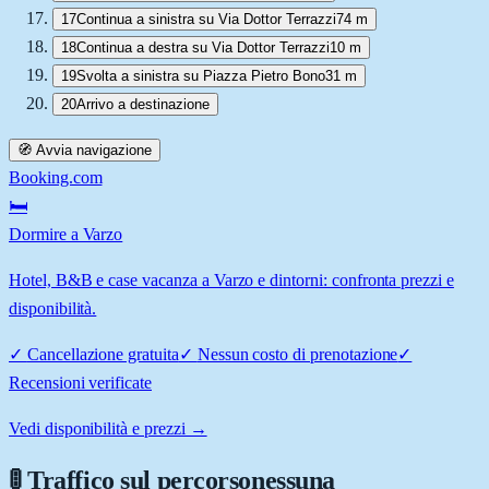
17
Continua a sinistra su Via Dottor Terrazzi
74 m
18
Continua a destra su Via Dottor Terrazzi
10 m
19
Svolta a sinistra su Piazza Pietro Bono
31 m
20
Arrivo a destinazione
🧭 Avvia navigazione
Booking.com
🛏️
Dormire a Varzo
Hotel, B&B e case vacanza a Varzo e dintorni: confronta prezzi e
disponibilità.
✓
Cancellazione gratuita
✓
Nessun costo di prenotazione
✓
Recensioni verificate
Vedi disponibilità e prezzi →
🚦 Traffico sul percorso
nessuna