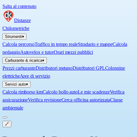
Salta al contenuto
Distanze
Chilometriche
Strumenti
▾
Calcola percorso
Traffico in tempo reale
Stradario e mappe
Calcola
pedaggio
Autovelox e tutor
Orari mezzi pubblici
Carburante & ricarica
▾
Prezzi carburante
Distributori metano
Distributori GPL
Colonnine
elettriche
Aree di servizio
Servizi auto
▾
Calcola rimborso km
Calcolo bollo auto
Le mie scadenze
Verifica
assicurazione
Verifica revisione
Cerca officina autorizzata
Classe
ambientale
🔗