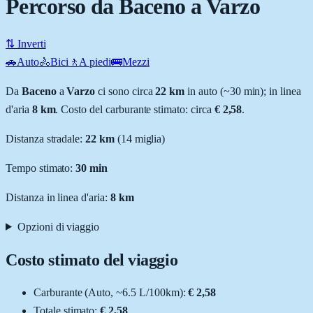
Percorso da Baceno a Varzo
⇅ Inverti
🚗
Auto
🚴
Bici
🚶
A piedi
🚌
Mezzi
Da
Baceno
a
Varzo
ci sono circa
22
km
in auto (~
30 min
); in linea
d'aria
8
km
.
Costo del carburante stimato: circa
€ 2,58
.
Distanza stradale
:
22
km
(
14
miglia)
Tempo stimato:
30 min
Distanza in linea d'aria:
8
km
Opzioni di viaggio
Costo stimato del viaggio
Carburante (
Auto
, ~
6.5
L
/100km):
€ 2,58
Totale stimato:
€ 2,58