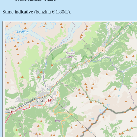
Stime indicative (
benzina
€ 1,80
/
L
).