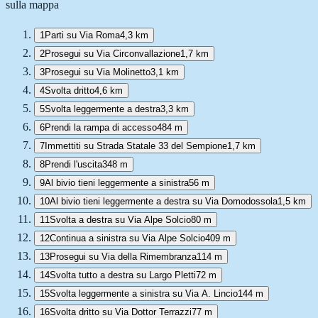
sulla mappa
1
Parti su Via Roma
4,3 km
2
Prosegui su Via Circonvallazione
1,7 km
3
Prosegui su Via Molinetto
3,1 km
4
Svolta dritto
4,6 km
5
Svolta leggermente a destra
3,3 km
6
Prendi la rampa di accesso
484 m
7
Immettiti su Strada Statale 33 del Sempione
1,7 km
8
Prendi l'uscita
348 m
9
Al bivio tieni leggermente a sinistra
56 m
10
Al bivio tieni leggermente a destra su Via Domodossola
1,5 km
11
Svolta a destra su Via Alpe Solcio
80 m
12
Continua a sinistra su Via Alpe Solcio
409 m
13
Prosegui su Via della Rimembranza
114 m
14
Svolta tutto a destra su Largo Pletti
72 m
15
Svolta leggermente a sinistra su Via A. Lincio
144 m
16
Svolta dritto su Via Dottor Terrazzi
77 m