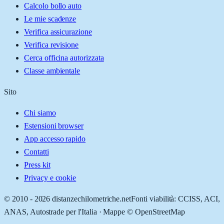
Calcolo bollo auto
Le mie scadenze
Verifica assicurazione
Verifica revisione
Cerca officina autorizzata
Classe ambientale
Sito
Chi siamo
Estensioni browser
App accesso rapido
Contatti
Press kit
Privacy e cookie
© 2010 -
2026
distanzechilometriche.net
Fonti viabilità: CCISS, ACI,
ANAS, Autostrade per l'Italia · Mappe © OpenStreetMap