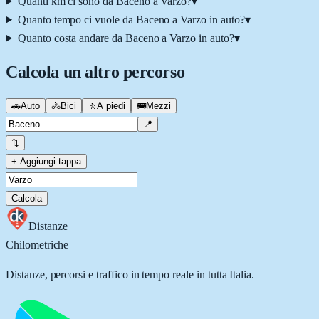
Quanti km ci sono da Baceno a Varzo?
▾
Quanto tempo ci vuole da Baceno a Varzo in auto?
▾
Quanto costa andare da Baceno a Varzo in auto?
▾
Calcola un altro percorso
🚗
Auto
🚴
Bici
🚶
A piedi
🚌
Mezzi
📍
⇅
+ Aggiungi tappa
Calcola
Distanze
Chilometriche
Distanze, percorsi e traffico in tempo reale in tutta Italia.