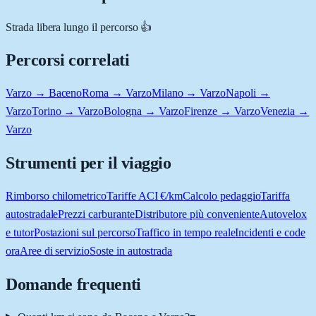
Strada libera lungo il percorso 👍
Percorsi correlati
Varzo → Baceno
Roma → Varzo
Milano → Varzo
Napoli →
Varzo
Torino → Varzo
Bologna → Varzo
Firenze → Varzo
Venezia →
Varzo
Strumenti per il viaggio
Rimborso chilometrico
Tariffe ACI €/km
Calcolo pedaggio
Tariffa
autostradale
Prezzi carburante
Distributore più conveniente
Autovelox
e tutor
Postazioni sul percorso
Traffico in tempo reale
Incidenti e code
ora
Aree di servizio
Soste in autostrada
Domande frequenti