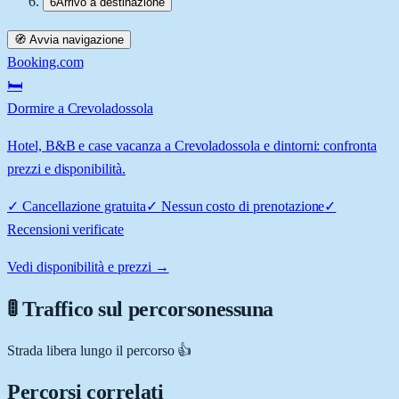
6
Arrivo a destinazione
🧭 Avvia navigazione
Booking.com
🛏️
Dormire a Crevoladossola
Hotel, B&B e case vacanza a Crevoladossola e dintorni: confronta
prezzi e disponibilità.
✓
Cancellazione gratuita
✓
Nessun costo di prenotazione
✓
Recensioni verificate
Vedi disponibilità e prezzi →
🚦 Traffico sul percorso
nessuna
Strada libera lungo il percorso 👍
Percorsi correlati