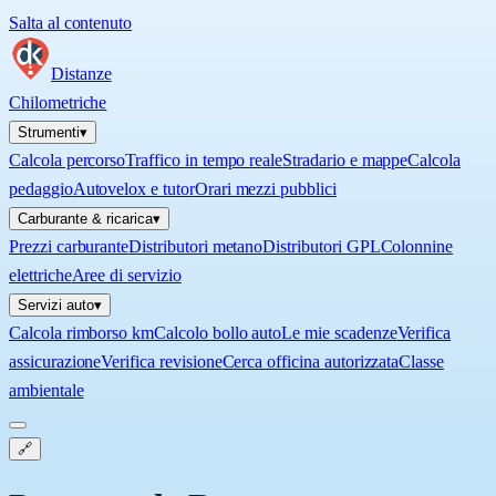
Salta al contenuto
Distanze
Chilometriche
Strumenti
▾
Calcola percorso
Traffico in tempo reale
Stradario e mappe
Calcola
pedaggio
Autovelox e tutor
Orari mezzi pubblici
Carburante & ricarica
▾
Prezzi carburante
Distributori metano
Distributori GPL
Colonnine
elettriche
Aree di servizio
Servizi auto
▾
Calcola rimborso km
Calcolo bollo auto
Le mie scadenze
Verifica
assicurazione
Verifica revisione
Cerca officina autorizzata
Classe
ambientale
🔗