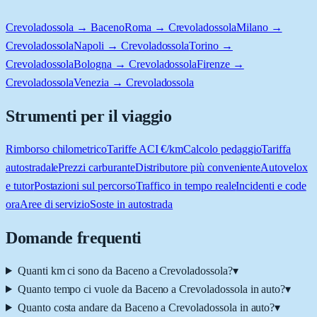
Crevoladossola → Baceno
Roma → Crevoladossola
Milano →
Crevoladossola
Napoli → Crevoladossola
Torino →
Crevoladossola
Bologna → Crevoladossola
Firenze →
Crevoladossola
Venezia → Crevoladossola
Strumenti per il viaggio
Rimborso chilometrico
Tariffe ACI €/km
Calcolo pedaggio
Tariffa
autostradale
Prezzi carburante
Distributore più conveniente
Autovelox
e tutor
Postazioni sul percorso
Traffico in tempo reale
Incidenti e code
ora
Aree di servizio
Soste in autostrada
Domande frequenti
Quanti km ci sono da Baceno a Crevoladossola?
▾
Quanto tempo ci vuole da Baceno a Crevoladossola in auto?
▾
Quanto costa andare da Baceno a Crevoladossola in auto?
▾