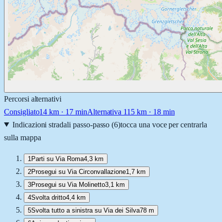
Percorsi alternativi
Consigliato
14
km ·
17 min
Alternativa 1
15
km ·
18 min
Indicazioni stradali passo-passo (
6
)
tocca una voce per centrarla
sulla mappa
1
Parti su Via Roma
4,3 km
2
Prosegui su Via Circonvallazione
1,7 km
3
Prosegui su Via Molinetto
3,1 km
4
Svolta dritto
4,4 km
5
Svolta tutto a sinistra su Via dei Silva
78 m