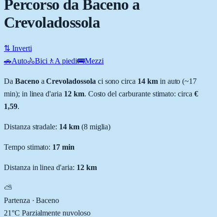
Percorso da Baceno a
Crevoladossola
⇅ Inverti
🚗
Auto
🚴
Bici
🚶
A piedi
🚌
Mezzi
Da
Baceno
a
Crevoladossola
ci sono circa
14
km
in auto (~
17
min
); in linea d'aria
12
km
.
Costo del carburante stimato: circa
€
1,59
.
Distanza stradale
:
14
km
(
8
miglia)
Tempo stimato:
17 min
Distanza in linea d'aria:
12
km
⛅
Partenza ·
Baceno
21
°C
Parzialmente nuvoloso