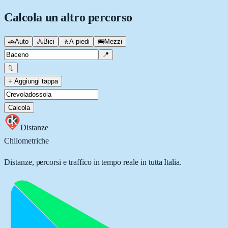
Calcola un altro percorso
🚗
Auto
🚴
Bici
🚶
A piedi
🚌
Mezzi
📍
⇅
+ Aggiungi tappa
Calcola
Distanze
Chilometriche
Distanze, percorsi e traffico in tempo reale in tutta Italia.