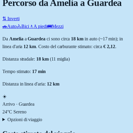
Percorso da Amelia a Guardea
⇅ Inverti
🚗
Auto
🚴
Bici
🚶
A piedi
🚌
Mezzi
Da
Amelia
a
Guardea
ci sono circa
18
km
in auto (~
17 min
); in
linea d'aria
12
km
.
Costo del carburante stimato: circa
€ 2,12
.
Distanza stradale
:
18
km
(
11
miglia)
Tempo stimato:
17 min
Distanza in linea d'aria:
12
km
☀️
Arrivo ·
Guardea
24
°C
Sereno
Opzioni di viaggio