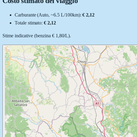
Costo stimato del viaggio
Carburante (
Auto
, ~
6.5
L
/100km):
€ 2,12
Totale stimato:
€ 2,12
Stime indicative (
benzina
€ 1,80
/
L
).