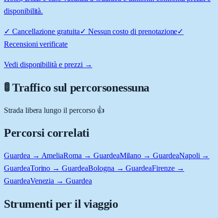
disponibilità.
✓
Cancellazione gratuita
✓
Nessun costo di prenotazione
✓
Recensioni verificate
Vedi disponibilità e prezzi →
🚦 Traffico sul percorso
nessuna
Strada libera lungo il percorso 👍
Percorsi correlati
Guardea → Amelia
Roma → Guardea
Milano → Guardea
Napoli →
Guardea
Torino → Guardea
Bologna → Guardea
Firenze →
Guardea
Venezia → Guardea
Strumenti per il viaggio