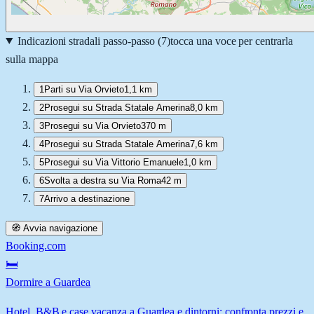
Indicazioni stradali passo-passo (
7
)
tocca una voce per centrarla
sulla mappa
1
Parti su Via Orvieto
1,1 km
2
Prosegui su Strada Statale Amerina
8,0 km
3
Prosegui su Via Orvieto
370 m
4
Prosegui su Strada Statale Amerina
7,6 km
5
Prosegui su Via Vittorio Emanuele
1,0 km
6
Svolta a destra su Via Roma
42 m
7
Arrivo a destinazione
🧭 Avvia navigazione
Booking.com
🛏️
Dormire a Guardea
Hotel, B&B e case vacanza a Guardea e dintorni: confronta prezzi e