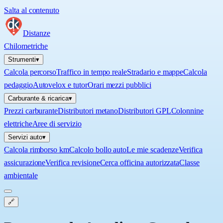
Salta al contenuto
Distanze
Chilometriche
Strumenti
▾
Calcola percorso
Traffico in tempo reale
Stradario e mappe
Calcola
pedaggio
Autovelox e tutor
Orari mezzi pubblici
Carburante & ricarica
▾
Prezzi carburante
Distributori metano
Distributori GPL
Colonnine
elettriche
Aree di servizio
Servizi auto
▾
Calcola rimborso km
Calcolo bollo auto
Le mie scadenze
Verifica
assicurazione
Verifica revisione
Cerca officina autorizzata
Classe
ambientale
🔗