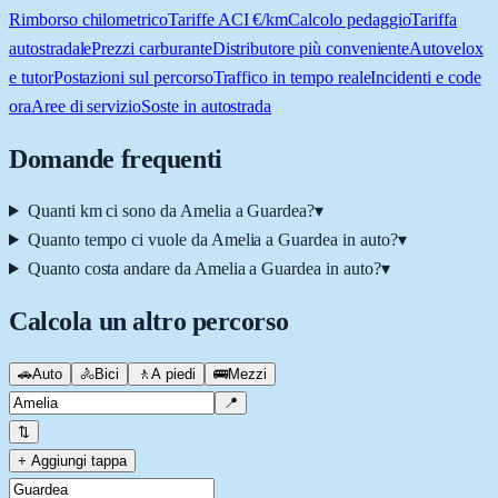
Rimborso chilometrico
Tariffe ACI €/km
Calcolo pedaggio
Tariffa
autostradale
Prezzi carburante
Distributore più conveniente
Autovelox
e tutor
Postazioni sul percorso
Traffico in tempo reale
Incidenti e code
ora
Aree di servizio
Soste in autostrada
Domande frequenti
Quanti km ci sono da Amelia a Guardea?
▾
Quanto tempo ci vuole da Amelia a Guardea in auto?
▾
Quanto costa andare da Amelia a Guardea in auto?
▾
Calcola un altro percorso
🚗
Auto
🚴
Bici
🚶
A piedi
🚌
Mezzi
📍
⇅
+ Aggiungi tappa