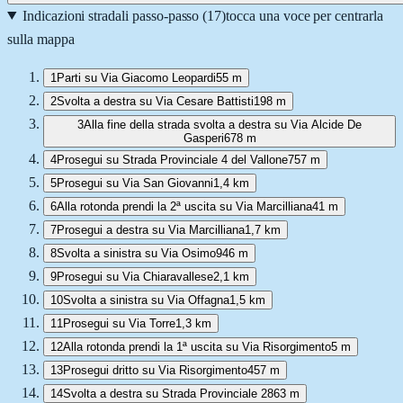
Indicazioni stradali passo-passo (
17
)
tocca una voce per centrarla
sulla mappa
1
Parti su Via Giacomo Leopardi
55 m
2
Svolta a destra su Via Cesare Battisti
198 m
3
Alla fine della strada svolta a destra su Via Alcide De
Gasperi
678 m
4
Prosegui su Strada Provinciale 4 del Vallone
757 m
5
Prosegui su Via San Giovanni
1,4 km
6
Alla rotonda prendi la 2ª uscita su Via Marcilliana
41 m
7
Prosegui a destra su Via Marcilliana
1,7 km
8
Svolta a sinistra su Via Osimo
946 m
9
Prosegui su Via Chiaravallese
2,1 km
10
Svolta a sinistra su Via Offagna
1,5 km
11
Prosegui su Via Torre
1,3 km
12
Alla rotonda prendi la 1ª uscita su Via Risorgimento
5 m
13
Prosegui dritto su Via Risorgimento
457 m
14
Svolta a destra su Strada Provinciale 28
63 m