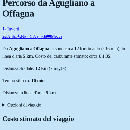
Percorso da Agugliano a
Offagna
⇅ Inverti
🚗
Auto
🚴
Bici
🚶
A piedi
🚌
Mezzi
Da
Agugliano
a
Offagna
ci sono circa
12
km
in auto (~
16 min
); in
linea d'aria
5
km
.
Costo del carburante stimato: circa
€ 1,35
.
Distanza stradale
:
12
km
(
7
miglia)
Tempo stimato:
16 min
Distanza in linea d'aria:
5
km
Opzioni di viaggio
Costo stimato del viaggio