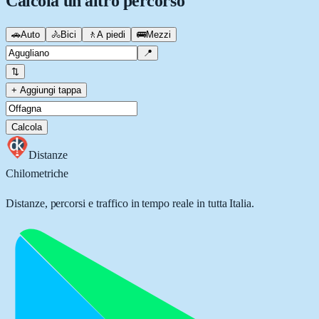
Calcola un altro percorso
🚗
Auto
🚴
Bici
🚶
A piedi
🚌
Mezzi
📍
⇅
+ Aggiungi tappa
Calcola
Distanze
Chilometriche
Distanze, percorsi e traffico in tempo reale in tutta Italia.