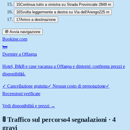
15
Continua tutto a sinistra su Strada Provinciale 28
49 m
16
Svolta leggermente a destra su Via dell'Arengo
225 m
17
Arrivo a destinazione
🧭 Avvia navigazione
Booking.com
🛏️
Dormire a Offagna
Hotel, B&B e case vacanza a Offagna e dintorni: confronta prezzi e
disponibilità.
✓
Cancellazione gratuita
✓
Nessun costo di prenotazione
✓
Recensioni verificate
Vedi disponibilità e prezzi →
🚦 Traffico sul percorso
4 segnalazioni · 4
gravi