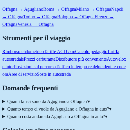
Offagna → Agugliano
Roma → Offagna
Milano → Offagna
Napoli
→ Offagna
Torino → Offagna
Bologna → Offagna
Firenze →
Offagna
Venezia → Offagna
Strumenti per il viaggio
Rimborso chilometrico
Tariffe ACI €/km
Calcolo pedaggio
Tariffa
autostradale
Prezzi carburante
Distributore più conveniente
Autovelox
e tutor
Postazioni sul percorso
Traffico in tempo reale
Incidenti e code
ora
Aree di servizio
Soste in autostrada
Domande frequenti
Quanti km ci sono da Agugliano a Offagna?
▾
Quanto tempo ci vuole da Agugliano a Offagna in auto?
▾
Quanto costa andare da Agugliano a Offagna in auto?
▾