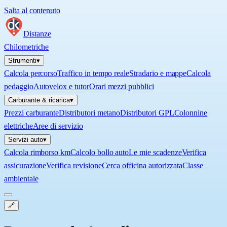
Salta al contenuto
Distanze
Chilometriche
Strumenti
▾
Calcola percorso
Traffico in tempo reale
Stradario e mappe
Calcola
pedaggio
Autovelox e tutor
Orari mezzi pubblici
Carburante & ricarica
▾
Prezzi carburante
Distributori metano
Distributori GPL
Colonnine
elettriche
Aree di servizio
Servizi auto
▾
Calcola rimborso km
Calcolo bollo auto
Le mie scadenze
Verifica
assicurazione
Verifica revisione
Cerca officina autorizzata
Classe
ambientale
🔗