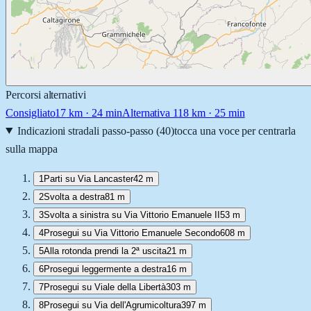
Percorsi alternativi
Consigliato
17
km ·
24 min
Alternativa 1
18
km ·
25 min
Indicazioni stradali passo-passo (
40
)
tocca una voce per centrarla
sulla mappa
1
Parti su Via Lancaster
42 m
2
Svolta a destra
81 m
3
Svolta a sinistra su Via Vittorio Emanuele II
53 m
4
Prosegui su Via Vittorio Emanuele Secondo
608 m
5
Alla rotonda prendi la 2ª uscita
21 m
6
Prosegui leggermente a destra
16 m
7
Prosegui su Viale della Libertà
303 m
8
Prosegui su Via dell'Agrumicoltura
397 m