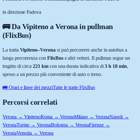
in direzione Padova
🚌 Da
Vipiteno
a
Verona
in pullman
(FlixBus)
La tratta
Vipiteno
–
Verona
si può percorrere anche in autobus a
lunga percorrenza con
FlixBus
e altri vettori. Il pullman segue un
tragitto di circa
221
km
con una durata indicativa di
3 h 18 min
,
spesso a un prezzo più conveniente di auto o treno.
🚌 Orari e linee dei mezzi
Tutte le tratte FlixBus
Percorsi correlati
Verona → Vipiteno
Roma → Verona
Milano → Verona
Napoli →
Verona
Torino → Verona
Bologna → Verona
Firenze →
Verona
Venezia → Verona