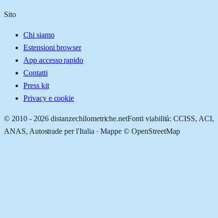
Sito
Chi siamo
Estensioni browser
App accesso rapido
Contatti
Press kit
Privacy e cookie
© 2010 -
2026
distanzechilometriche.net
Fonti viabilità: CCISS, ACI,
ANAS, Autostrade per l'Italia · Mappe © OpenStreetMap