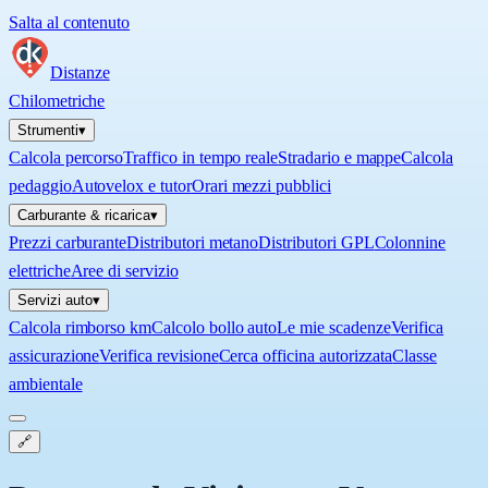
Salta al contenuto
Distanze
Chilometriche
Strumenti
▾
Calcola percorso
Traffico in tempo reale
Stradario e mappe
Calcola
pedaggio
Autovelox e tutor
Orari mezzi pubblici
Carburante & ricarica
▾
Prezzi carburante
Distributori metano
Distributori GPL
Colonnine
elettriche
Aree di servizio
Servizi auto
▾
Calcola rimborso km
Calcolo bollo auto
Le mie scadenze
Verifica
assicurazione
Verifica revisione
Cerca officina autorizzata
Classe
ambientale
🔗