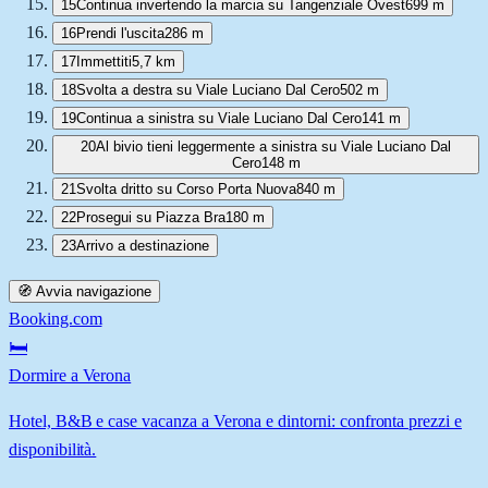
15
Continua invertendo la marcia su Tangenziale Ovest
699 m
16
Prendi l'uscita
286 m
17
Immettiti
5,7 km
18
Svolta a destra su Viale Luciano Dal Cero
502 m
19
Continua a sinistra su Viale Luciano Dal Cero
141 m
20
Al bivio tieni leggermente a sinistra su Viale Luciano Dal
Cero
148 m
21
Svolta dritto su Corso Porta Nuova
840 m
22
Prosegui su Piazza Bra
180 m
23
Arrivo a destinazione
🧭 Avvia navigazione
Booking.com
🛏️
Dormire a Verona
Hotel, B&B e case vacanza a Verona e dintorni: confronta prezzi e
disponibilità.