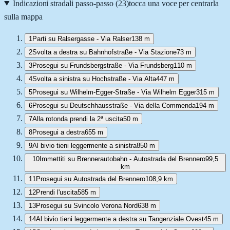
Indicazioni stradali passo-passo (
23
)
tocca una voce per centrarla
sulla mappa
1
Parti su Ralsergasse - Via Ralser
138 m
2
Svolta a destra su Bahnhofstraße - Via Stazione
73 m
3
Prosegui su Frundsbergstraße - Via Frundsberg
110 m
4
Svolta a sinistra su Hochstraße - Via Alta
447 m
5
Prosegui su Wilhelm-Egger-Straße - Via Wilhelm Egger
315 m
6
Prosegui su Deutschhausstraße - Via della Commenda
194 m
7
Alla rotonda prendi la 2ª uscita
50 m
8
Prosegui a destra
655 m
9
Al bivio tieni leggermente a sinistra
850 m
10
Immettiti su Brennerautobahn - Autostrada del Brennero
99,5
km
11
Prosegui su Autostrada del Brennero
108,9 km
12
Prendi l'uscita
585 m
13
Prosegui su Svincolo Verona Nord
638 m
14
Al bivio tieni leggermente a destra su Tangenziale Ovest
45 m