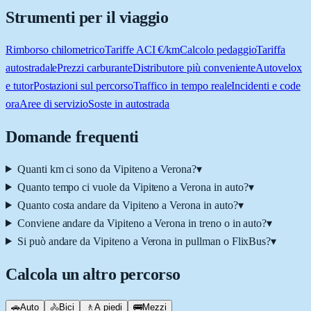
Strumenti per il viaggio
Rimborso chilometrico
Tariffe ACI €/km
Calcolo pedaggio
Tariffa
autostradale
Prezzi carburante
Distributore più conveniente
Autovelox
e tutor
Postazioni sul percorso
Traffico in tempo reale
Incidenti e code
ora
Aree di servizio
Soste in autostrada
Domande frequenti
Quanti km ci sono da Vipiteno a Verona?
▾
Quanto tempo ci vuole da Vipiteno a Verona in auto?
▾
Quanto costa andare da Vipiteno a Verona in auto?
▾
Conviene andare da Vipiteno a Verona in treno o in auto?
▾
Si può andare da Vipiteno a Verona in pullman o FlixBus?
▾
Calcola un altro percorso
🚗
Auto
🚴
Bici
🚶
A piedi
🚌
Mezzi