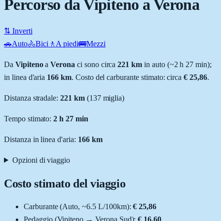
Percorso da Vipiteno a Verona
⇅ Inverti
🚗
Auto
🚴
Bici
🚶
A piedi
🚌
Mezzi
Da
Vipiteno
a
Verona
ci sono circa
221
km
in auto (~
2 h 27 min
);
in linea d'aria
166
km
.
Costo del carburante stimato: circa
€ 25,86
.
Distanza stradale
:
221
km
(
137
miglia)
Tempo stimato:
2 h 27 min
Distanza in linea d'aria:
166
km
Opzioni di viaggio
Costo stimato del viaggio
Carburante (
Auto
, ~
6.5
L
/100km):
€ 25,86
Pedaggio (
Vipiteno
→
Verona Sud
):
€ 16,60