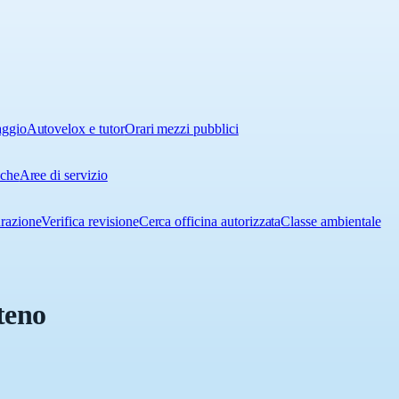
aggio
Autovelox e tutor
Orari mezzi pubblici
iche
Aree di servizio
urazione
Verifica revisione
Cerca officina autorizzata
Classe ambientale
teno