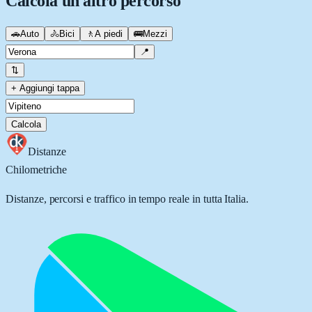
Calcola un altro percorso
🚗
Auto
🚴
Bici
🚶
A piedi
🚌
Mezzi
📍
⇅
+ Aggiungi tappa
Calcola
Distanze
Chilometriche
Distanze, percorsi e traffico in tempo reale in tutta Italia.