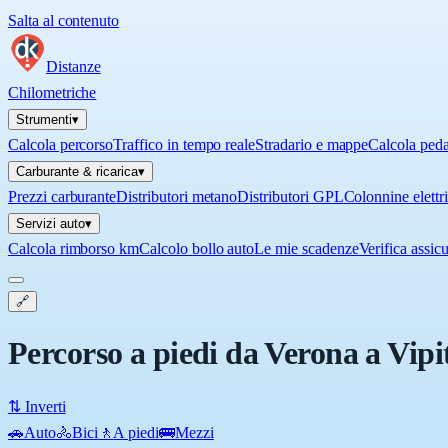
Salta al contenuto
Distanze
Chilometriche
Strumenti
▾
Calcola percorso
Traffico in tempo reale
Stradario e mappe
Calcola ped
Carburante & ricarica
▾
Prezzi carburante
Distributori metano
Distributori GPL
Colonnine elettr
Servizi auto
▾
Calcola rimborso km
Calcolo bollo auto
Le mie scadenze
Verifica assic
🔗
Percorso a piedi da Verona a Vipi
⇅ Inverti
🚗
Auto
🚴
Bici
🚶
A piedi
🚌
Mezzi