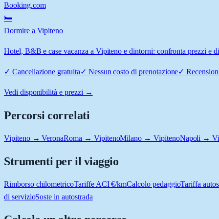
Booking.com
🛏️
Dormire a Vipiteno
Hotel, B&B e case vacanza a Vipiteno e dintorni: confronta prezzi e di
✓
Cancellazione gratuita
✓
Nessun costo di prenotazione
✓
Recensioni
Vedi disponibilità e prezzi →
Percorsi correlati
Vipiteno → Verona
Roma → Vipiteno
Milano → Vipiteno
Napoli → Vi
Strumenti per il viaggio
Rimborso chilometrico
Tariffe ACI €/km
Calcolo pedaggio
Tariffa autos
di servizio
Soste in autostrada