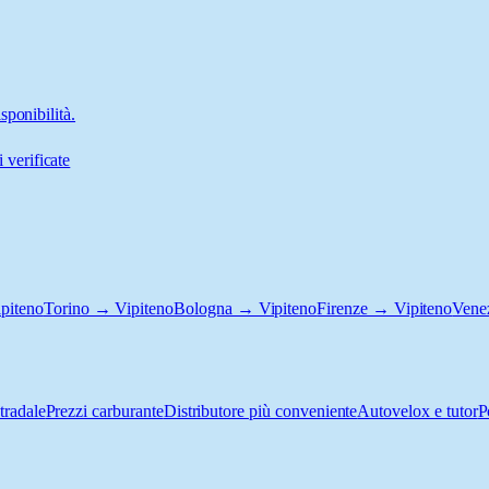
sponibilità.
 verificate
piteno
Torino → Vipiteno
Bologna → Vipiteno
Firenze → Vipiteno
Vene
tradale
Prezzi carburante
Distributore più conveniente
Autovelox e tutor
P