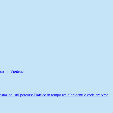
zia → Vipiteno
ostazioni sul percorso
Traffico in tempo reale
Incidenti e code ora
Aree