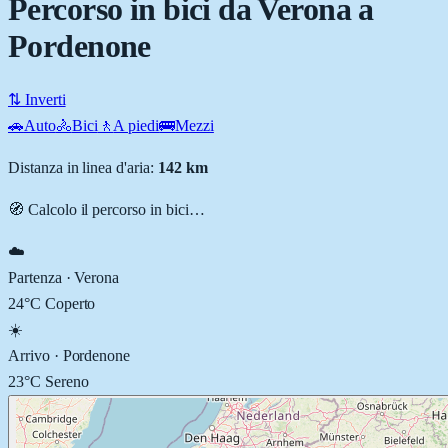
Percorso in bici da Verona a
Pordenone
⇅ Inverti
🚗
Auto
🚴
Bici
🚶
A piedi
🚌
Mezzi
Distanza in linea d'aria:
142
km
🧭 Calcolo il percorso
in bici
…
☁️
Partenza ·
Verona
24
°C
Coperto
☀️
Arrivo ·
Pordenone
23
°C
Sereno