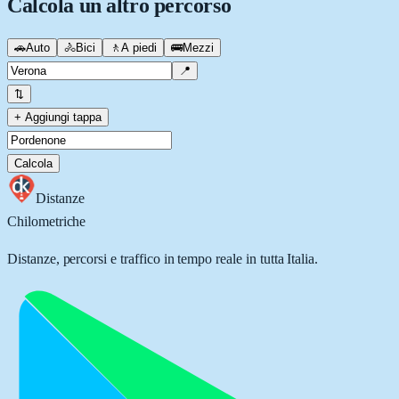
Calcola un altro percorso
🚗
Auto
🚴
Bici
🚶
A piedi
🚌
Mezzi
📍
⇅
+ Aggiungi tappa
Calcola
Distanze
Chilometriche
Distanze, percorsi e traffico in tempo reale in tutta Italia.