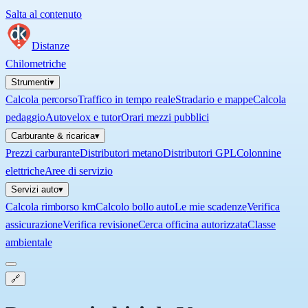
Salta al contenuto
Distanze
Chilometriche
Strumenti
▾
Calcola percorso
Traffico in tempo reale
Stradario e mappe
Calcola
pedaggio
Autovelox e tutor
Orari mezzi pubblici
Carburante & ricarica
▾
Prezzi carburante
Distributori metano
Distributori GPL
Colonnine
elettriche
Aree di servizio
Servizi auto
▾
Calcola rimborso km
Calcolo bollo auto
Le mie scadenze
Verifica
assicurazione
Verifica revisione
Cerca officina autorizzata
Classe
ambientale
🔗