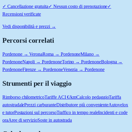
✓
Cancellazione gratuita
✓
Nessun costo di prenotazione
✓
Recensioni verificate
Vedi disponibilità e prezzi →
Percorsi correlati
Pordenone → Verona
Roma → Pordenone
Milano →
Pordenone
Napoli → Pordenone
Torino → Pordenone
Bologna →
Pordenone
Firenze → Pordenone
Venezia → Pordenone
Strumenti per il viaggio
Rimborso chilometrico
Tariffe ACI €/km
Calcolo pedaggio
Tariffa
autostradale
Prezzi carburante
Distributore più conveniente
Autovelox
e tutor
Postazioni sul percorso
Traffico in tempo reale
Incidenti e code
ora
Aree di servizio
Soste in autostrada