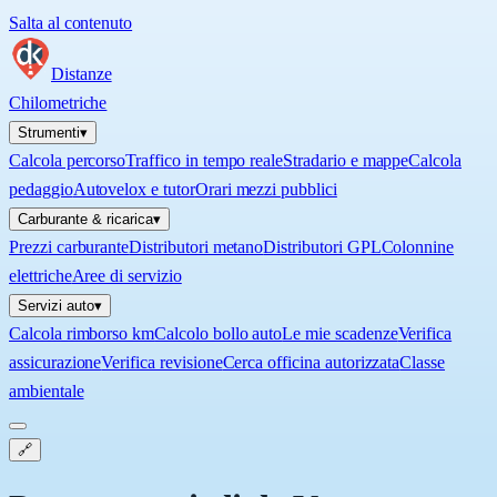
Salta al contenuto
Distanze
Chilometriche
Strumenti
▾
Calcola percorso
Traffico in tempo reale
Stradario e mappe
Calcola
pedaggio
Autovelox e tutor
Orari mezzi pubblici
Carburante & ricarica
▾
Prezzi carburante
Distributori metano
Distributori GPL
Colonnine
elettriche
Aree di servizio
Servizi auto
▾
Calcola rimborso km
Calcolo bollo auto
Le mie scadenze
Verifica
assicurazione
Verifica revisione
Cerca officina autorizzata
Classe
ambientale
🔗