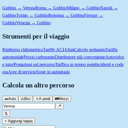
Gubbio → Verona
Roma → Gubbio
Milano → Gubbio
Napoli →
Gubbio
Torino → Gubbio
Bologna → Gubbio
Firenze →
Gubbio
Venezia → Gubbio
Strumenti per il viaggio
Rimborso chilometrico
Tariffe ACI €/km
Calcolo pedaggio
Tariffa
autostradale
Prezzi carburante
Distributore più conveniente
Autovelox
e tutor
Postazioni sul percorso
Traffico in tempo reale
Incidenti e code
ora
Aree di servizio
Soste in autostrada
Calcola un altro percorso
🚗
Auto
🚴
Bici
🚶
A piedi
🚌
Mezzi
📍
⇅
+ Aggiungi tappa