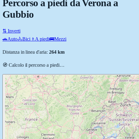
Percorso a piedi da Verona a
Gubbio
⇅ Inverti
🚗
Auto
🚴
Bici
🚶
A piedi
🚌
Mezzi
Distanza in linea d'aria:
264
km
🧭 Calcolo il percorso
a piedi
…