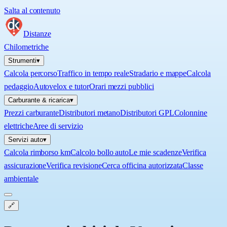
Salta al contenuto
Distanze
Chilometriche
Strumenti
▾
Calcola percorso
Traffico in tempo reale
Stradario e mappe
Calcola
pedaggio
Autovelox e tutor
Orari mezzi pubblici
Carburante & ricarica
▾
Prezzi carburante
Distributori metano
Distributori GPL
Colonnine
elettriche
Aree di servizio
Servizi auto
▾
Calcola rimborso km
Calcolo bollo auto
Le mie scadenze
Verifica
assicurazione
Verifica revisione
Cerca officina autorizzata
Classe
ambientale
🔗