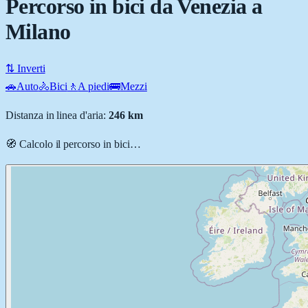
Percorso in bici da Venezia a
Milano
⇅ Inverti
🚗
Auto
🚴
Bici
🚶
A piedi
🚌
Mezzi
Distanza in linea d'aria:
246
km
🧭 Calcolo il percorso
in bici
…