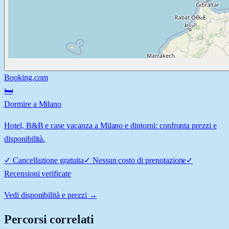
Booking.com
🛏️
Dormire a Milano
Hotel, B&B e case vacanza a Milano e dintorni: confronta prezzi e
disponibilità.
✓
Cancellazione gratuita
✓
Nessun costo di prenotazione
✓
Recensioni verificate
Vedi disponibilità e prezzi →
Percorsi correlati