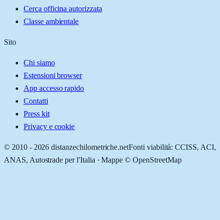
Cerca officina autorizzata
Classe ambientale
Sito
Chi siamo
Estensioni browser
App accesso rapido
Contatti
Press kit
Privacy e cookie
© 2010 -
2026
distanzechilometriche.net
Fonti viabilità: CCISS, ACI,
ANAS, Autostrade per l'Italia · Mappe © OpenStreetMap