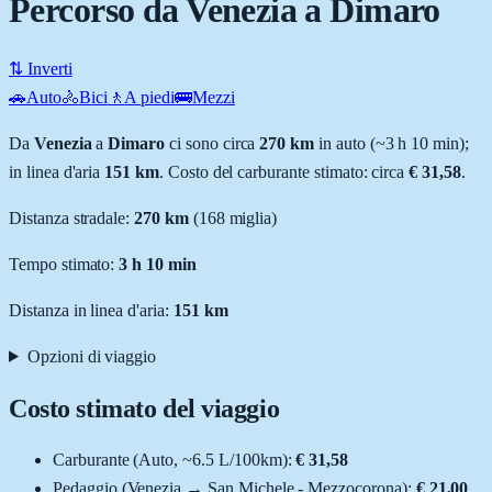
Percorso da Venezia a Dimaro
⇅ Inverti
🚗
Auto
🚴
Bici
🚶
A piedi
🚌
Mezzi
Da
Venezia
a
Dimaro
ci sono circa
270
km
in auto (~
3 h 10 min
);
in linea d'aria
151
km
.
Costo del carburante stimato: circa
€ 31,58
.
Distanza stradale
:
270
km
(
168
miglia)
Tempo stimato:
3 h 10 min
Distanza in linea d'aria:
151
km
Opzioni di viaggio
Costo stimato del viaggio
Carburante (
Auto
, ~
6.5
L
/100km):
€ 31,58
Pedaggio (
Venezia
→
San Michele - Mezzocorona
):
€ 21,00