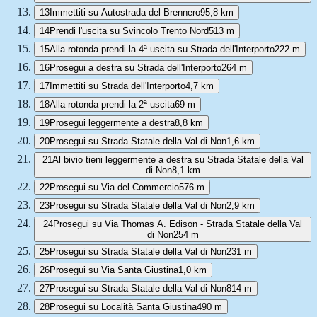
13
Immettiti su Autostrada del Brennero
95,8 km
14
Prendi l'uscita su Svincolo Trento Nord
513 m
15
Alla rotonda prendi la 4ª uscita su Strada dell'Interporto
222 m
16
Prosegui a destra su Strada dell'Interporto
264 m
17
Immettiti su Strada dell'Interporto
4,7 km
18
Alla rotonda prendi la 2ª uscita
69 m
19
Prosegui leggermente a destra
8,8 km
20
Prosegui su Strada Statale della Val di Non
1,6 km
21
Al bivio tieni leggermente a destra su Strada Statale della Val
di Non
8,1 km
22
Prosegui su Via del Commercio
576 m
23
Prosegui su Strada Statale della Val di Non
2,9 km
24
Prosegui su Via Thomas A. Edison - Strada Statale della Val
di Non
254 m
25
Prosegui su Strada Statale della Val di Non
231 m
26
Prosegui su Via Santa Giustina
1,0 km
27
Prosegui su Strada Statale della Val di Non
814 m
28
Prosegui su Località Santa Giustina
490 m