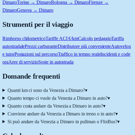
Dimaro
Torino → Dimaro
Bologna → Dimaro
Firenze →
Dimaro
Genova → Dimaro
Strumenti per il viaggio
Rimborso chilometrico
Tariffe ACI €/km
Calcolo pedaggio
Tariffa
autostradale
Prezzi carburante
Distributore più conveniente
Autovelox
e tutor
Postazioni sul percorso
Traffico in tempo reale
Incidenti e code
ora
Aree di servizio
Soste in autostrada
Domande frequenti
Quanti km ci sono da Venezia a Dimaro?
▾
Quanto tempo ci vuole da Venezia a Dimaro in auto?
▾
Quanto costa andare da Venezia a Dimaro in auto?
▾
Conviene andare da Venezia a Dimaro in treno o in auto?
▾
Si può andare da Venezia a Dimaro in pullman o FlixBus?
▾