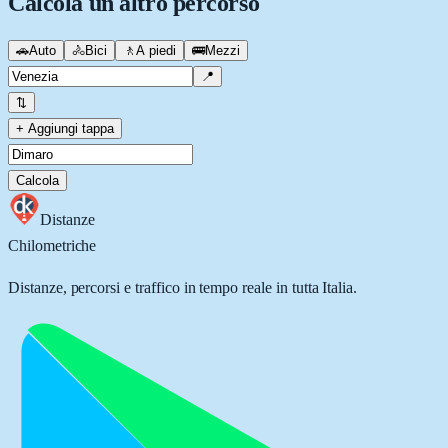
Calcola un altro percorso
🚗
Auto
🚴
Bici
🚶
A piedi
🚌
Mezzi
📍
⇅
+ Aggiungi tappa
Calcola
Distanze
Chilometriche
Distanze, percorsi e traffico in tempo reale in tutta Italia.