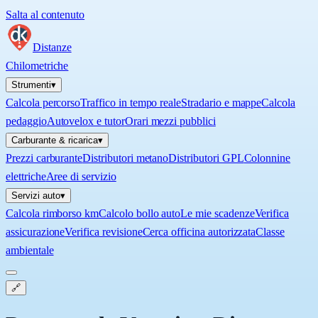
Salta al contenuto
Distanze
Chilometriche
Strumenti
▾
Calcola percorso
Traffico in tempo reale
Stradario e mappe
Calcola
pedaggio
Autovelox e tutor
Orari mezzi pubblici
Carburante & ricarica
▾
Prezzi carburante
Distributori metano
Distributori GPL
Colonnine
elettriche
Aree di servizio
Servizi auto
▾
Calcola rimborso km
Calcolo bollo auto
Le mie scadenze
Verifica
assicurazione
Verifica revisione
Cerca officina autorizzata
Classe
ambientale
🔗