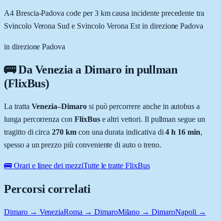
A4 Brescia-Padova code per 3 km causa incidente precedente tra
Svincolo Verona Sud e Svincolo Verona Est in direzione Padova
in direzione Padova
🚌 Da
Venezia
a
Dimaro
in pullman
(FlixBus)
La tratta
Venezia
–
Dimaro
si può percorrere anche in autobus a
lunga percorrenza con
FlixBus
e altri vettori. Il pullman segue un
tragitto di circa
270
km
con una durata indicativa di
4 h 16 min
,
spesso a un prezzo più conveniente di auto o treno.
🚌 Orari e linee dei mezzi
Tutte le tratte FlixBus
Percorsi correlati
Dimaro → Venezia
Roma → Dimaro
Milano → Dimaro
Napoli →