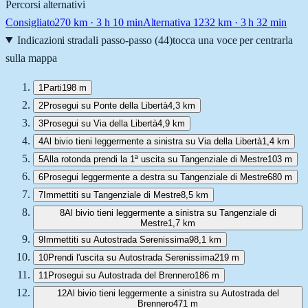
Percorsi alternativi
Consigliato
270
km ·
3 h 10 min
Alternativa 1
232
km ·
3 h 32 min
Indicazioni stradali passo-passo (
44
)
tocca una voce per centrarla
sulla mappa
1
Parti
198 m
2
Prosegui su Ponte della Libertà
4,3 km
3
Prosegui su Via della Libertà
4,9 km
4
Al bivio tieni leggermente a sinistra su Via della Libertà
1,4 km
5
Alla rotonda prendi la 1ª uscita su Tangenziale di Mestre
103 m
6
Prosegui leggermente a destra su Tangenziale di Mestre
680 m
7
Immettiti su Tangenziale di Mestre
8,5 km
8
Al bivio tieni leggermente a sinistra su Tangenziale di
Mestre
1,7 km
9
Immettiti su Autostrada Serenissima
98,1 km
10
Prendi l'uscita su Autostrada Serenissima
219 m
11
Prosegui su Autostrada del Brennero
186 m
12
Al bivio tieni leggermente a sinistra su Autostrada del
Brennero
471 m