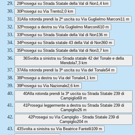
29
Prosegui su Strada Statale della Val di Non
1,4 km
30
Prosegui su Via Trento
2,0 km
31
Alla rotonda prendi la 2ª uscita su Via Guglielmo Marconi
11 m
32
Prosegui a destra su Via Guglielmo Marconi
610 m
33
Prosegui su Strada Statale della Val di Non
136 m
34
Prosegui su Strada statale 43 della Val di Non
360 m
35
Prosegui su Strada Statale della Val di Non
3,7 km
36
Svolta a sinistra su Strada statale 42 del Tonale e della
Mendola
7,3 km
37
Alla rotonda prendi la 3ª uscita su Via del Tonale
54 m
38
Prosegui a destra su Via del Tonale
4,1 km
39
Prosegui su Via Nazionale
2,6 km
40
Alla rotonda prendi la 3ª uscita su Strada Statale 239 di
Campiglio
69 m
41
Prosegui leggermente a destra su Strada Statale 239 di
Campiglio
26 m
42
Prosegui su Via Campiglio - Strada Statale 239 di
Campiglio
204 m
43
Svolta a sinistra su Via Beatrice Fantelli
109 m