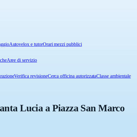
aggio
Autovelox e tutor
Orari mezzi pubblici
iche
Aree di servizio
urazione
Verifica revisione
Cerca officina autorizzata
Classe ambientale
Santa Lucia a Piazza San Marco