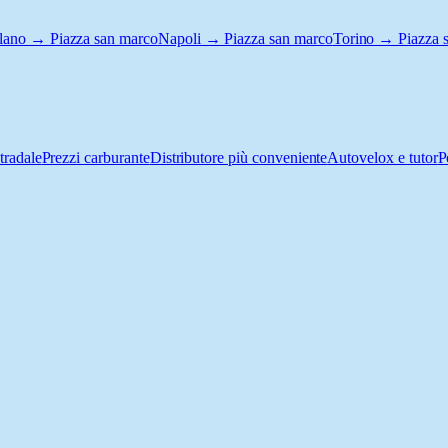
lano → Piazza san marco
Napoli → Piazza san marco
Torino → Piazza 
tradale
Prezzi carburante
Distributore più conveniente
Autovelox e tutor
P