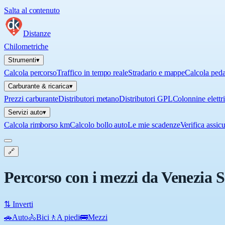
Salta al contenuto
Distanze
Chilometriche
Strumenti
▾
Calcola percorso
Traffico in tempo reale
Stradario e mappe
Calcola ped
Carburante & ricarica
▾
Prezzi carburante
Distributori metano
Distributori GPL
Colonnine elettr
Servizi auto
▾
Calcola rimborso km
Calcolo bollo auto
Le mie scadenze
Verifica assic
🔗
Percorso con i mezzi da Venezia 
⇅ Inverti
🚗
Auto
🚴
Bici
🚶
A piedi
🚌
Mezzi