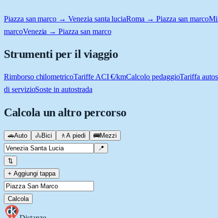
Piazza san marco → Venezia santa lucia
Roma → Piazza san marco
Mi
marco
Venezia → Piazza san marco
Strumenti per il viaggio
Rimborso chilometrico
Tariffe ACI €/km
Calcolo pedaggio
Tariffa autos
di servizio
Soste in autostrada
Calcola un altro percorso
🚗
Auto
🚴
Bici
🚶
A piedi
🚌
Mezzi
📍
⇅
+ Aggiungi tappa
Calcola
Distanze