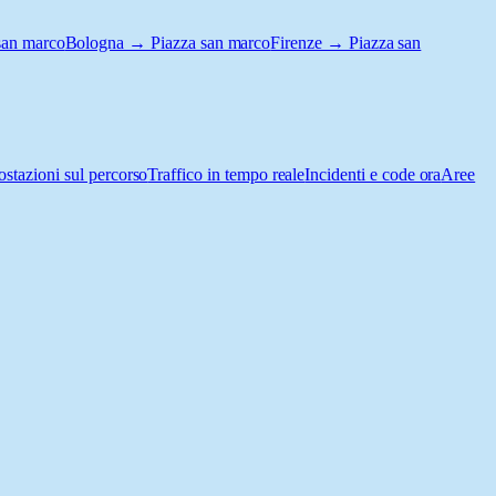
san marco
Bologna → Piazza san marco
Firenze → Piazza san
ostazioni sul percorso
Traffico in tempo reale
Incidenti e code ora
Aree