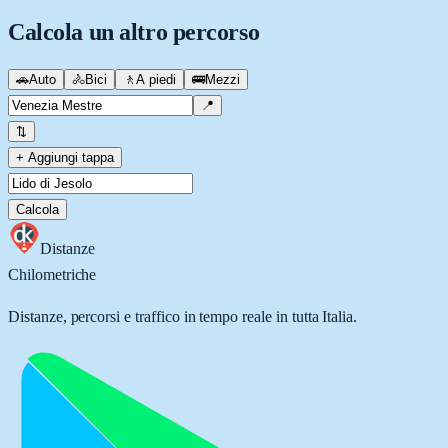
Calcola un altro percorso
🚗
Auto
🚴
Bici
🚶
A piedi
🚌
Mezzi
📍
⇅
+ Aggiungi tappa
Calcola
Distanze
Chilometriche
Distanze, percorsi e traffico in tempo reale in tutta Italia.