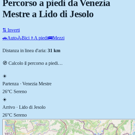
Percorso a piedi da Venezia
Mestre a Lido di Jesolo
⇅ Inverti
🚗
Auto
🚴
Bici
🚶
A piedi
🚌
Mezzi
Distanza in linea d'aria:
31
km
🧭 Calcolo il percorso
a piedi
…
☀️
Partenza ·
Venezia Mestre
26
°C
Sereno
☀️
Arrivo ·
Lido di Jesolo
26
°C
Sereno