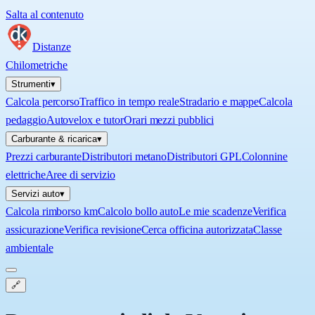
Salta al contenuto
Distanze
Chilometriche
Strumenti
▾
Calcola percorso
Traffico in tempo reale
Stradario e mappe
Calcola
pedaggio
Autovelox e tutor
Orari mezzi pubblici
Carburante & ricarica
▾
Prezzi carburante
Distributori metano
Distributori GPL
Colonnine
elettriche
Aree di servizio
Servizi auto
▾
Calcola rimborso km
Calcolo bollo auto
Le mie scadenze
Verifica
assicurazione
Verifica revisione
Cerca officina autorizzata
Classe
ambientale
🔗