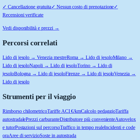
✓
Cancellazione gratuita
✓
Nessun costo di prenotazione
✓
Recensioni verificate
Vedi disponibilità e prezzi →
Percorsi correlati
Lido di jesolo → Venezia mestre
Roma → Lido di jesolo
Milano →
Lido di jesolo
Napoli → Lido di jesolo
Torino → Lido di
jesolo
Bologna → Lido di jesolo
Firenze → Lido di jesolo
Venezia →
Lido di jesolo
Strumenti per il viaggio
Rimborso chilometrico
Tariffe ACI €/km
Calcolo pedaggio
Tariffa
autostradale
Prezzi carburante
Distributore più conveniente
Autovelox
e tutor
Postazioni sul percorso
Traffico in tempo reale
Incidenti e code
ora
Aree di servizio
Soste in autostrada