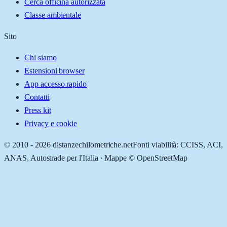
Cerca officina autorizzata
Classe ambientale
Sito
Chi siamo
Estensioni browser
App accesso rapido
Contatti
Press kit
Privacy e cookie
© 2010 -
2026
distanzechilometriche.net
Fonti viabilità: CCISS, ACI,
ANAS, Autostrade per l'Italia · Mappe © OpenStreetMap