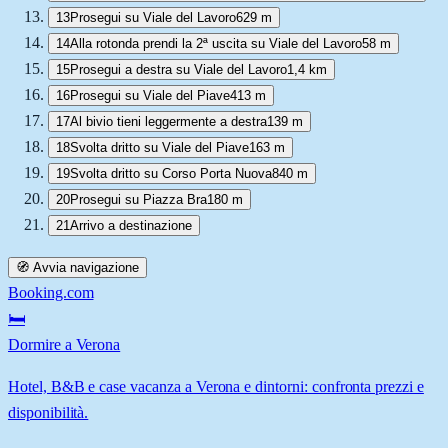
13
Prosegui su Viale del Lavoro
629 m
14
Alla rotonda prendi la 2ª uscita su Viale del Lavoro
58 m
15
Prosegui a destra su Viale del Lavoro
1,4 km
16
Prosegui su Viale del Piave
413 m
17
Al bivio tieni leggermente a destra
139 m
18
Svolta dritto su Viale del Piave
163 m
19
Svolta dritto su Corso Porta Nuova
840 m
20
Prosegui su Piazza Bra
180 m
21
Arrivo a destinazione
🧭 Avvia navigazione
Booking.com
🛏️
Dormire a Verona
Hotel, B&B e case vacanza a Verona e dintorni: confronta prezzi e
disponibilità.