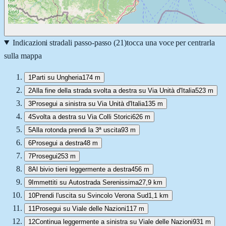
Indicazioni stradali passo-passo (
21
)
tocca una voce per centrarla
sulla mappa
1
Parti su Ungheria
174 m
2
Alla fine della strada svolta a destra su Via Unità d'Italia
523 m
3
Prosegui a sinistra su Via Unità d'Italia
135 m
4
Svolta a destra su Via Colli Storici
626 m
5
Alla rotonda prendi la 3ª uscita
93 m
6
Prosegui a destra
48 m
7
Prosegui
253 m
8
Al bivio tieni leggermente a destra
456 m
9
Immettiti su Autostrada Serenissima
27,9 km
10
Prendi l'uscita su Svincolo Verona Sud
1,1 km
11
Prosegui su Viale delle Nazioni
117 m
12
Continua leggermente a sinistra su Viale delle Nazioni
931 m