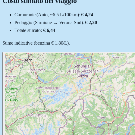
Costo stimato del viaggio
Carburante (
Auto
, ~
6.5
L
/100km):
€ 4,24
Pedaggio (
Sirmione
→
Verona Sud
):
€ 2,20
Totale stimato:
€ 6,44
Stime indicative (
benzina
€ 1,80
/
L
).