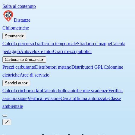
Salta al contenuto
Distanze
Chilometriche
Strumenti
▾
Calcola percorso
Traffico in tempo reale
Stradario e mappe
Calcola
pedaggio
Autovelox e tutor
Orari mezzi pubblici
Carburante & ricarica
▾
Prezzi carburante
Distributori metano
Distributori GPL
Colonnine
elettriche
Aree di servizio
Servizi auto
▾
Calcola rimborso km
Calcolo bollo auto
Le mie scadenze
Verifica
assicurazione
Verifica revisione
Cerca officina autorizzata
Classe
ambientale
🔗