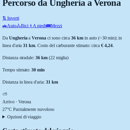
Percorso da Ungheria a Verona
⇅ Inverti
🚗
Auto
🚴
Bici
🚶
A piedi
🚌
Mezzi
Da
Ungheria
a
Verona
ci sono circa
36
km
in auto (~
30 min
); in
linea d'aria
31
km
.
Costo del carburante stimato: circa
€ 4,24
.
Distanza stradale
:
36
km
(
22
miglia)
Tempo stimato:
30 min
Distanza in linea d'aria:
31
km
⛅
Arrivo ·
Verona
27
°C
Parzialmente nuvoloso
Opzioni di viaggio