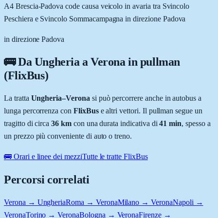
A4 Brescia-Padova code causa veicolo in avaria tra Svincolo
Peschiera e Svincolo Sommacampagna in direzione Padova
in direzione Padova
🚌 Da
Ungheria
a
Verona
in pullman
(FlixBus)
La tratta
Ungheria
–
Verona
si può percorrere anche in autobus a
lunga percorrenza con
FlixBus
e altri vettori. Il pullman segue un
tragitto di circa
36
km
con una durata indicativa di
41 min
, spesso a
un prezzo più conveniente di auto o treno.
🚌 Orari e linee dei mezzi
Tutte le tratte FlixBus
Percorsi correlati
Verona → Ungheria
Roma → Verona
Milano → Verona
Napoli →
Verona
Torino → Verona
Bologna → Verona
Firenze →