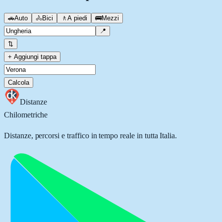
🚗
Auto
🚴
Bici
🚶
A piedi
🚌
Mezzi
📍
⇅
+ Aggiungi tappa
Calcola
Distanze
Chilometriche
Distanze, percorsi e traffico in tempo reale in tutta Italia.