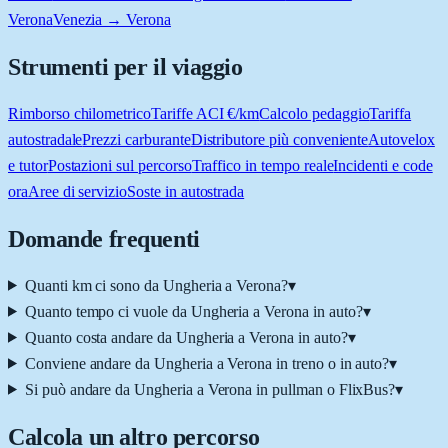
Verona
Venezia → Verona
Strumenti per il viaggio
Rimborso chilometrico
Tariffe ACI €/km
Calcolo pedaggio
Tariffa
autostradale
Prezzi carburante
Distributore più conveniente
Autovelox
e tutor
Postazioni sul percorso
Traffico in tempo reale
Incidenti e code
ora
Aree di servizio
Soste in autostrada
Domande frequenti
Quanti km ci sono da Ungheria a Verona?
▾
Quanto tempo ci vuole da Ungheria a Verona in auto?
▾
Quanto costa andare da Ungheria a Verona in auto?
▾
Conviene andare da Ungheria a Verona in treno o in auto?
▾
Si può andare da Ungheria a Verona in pullman o FlixBus?
▾
Calcola un altro percorso