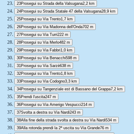
23
Prosegui su Strada della Valsugana
2,2 km
24
Prosegui su Strada Statale 47 della Valsugana
28,9 km
25
Prosegui su Via Trento
1,7 km
26
Prosegui su Via Madonna dell'Onda
702 m
27
Prosegui su Via Turri
222 m
28
Prosegui su Via Merlo
482 m
29
Prosegui su Via Fabbri
1,0 km
30
Prosegui su Via Benacchi
598 m
31
Prosegui su Via Sarzè
638 m
32
Prosegui su Via Trento
1,8 km
33
Prosegui su Via Codogno
3,3 km
34
Prosegui su Tangenziale est di Bassano del Grappa
7,2 km
35
Prendi l'uscita
247 m
36
Prosegui su Via Amerigo Vespucci
214 m
37
Svolta a destra su Via Nardi
243 m
38
Alla fine della strada svolta a destra su Via Nardi
534 m
39
Alla rotonda prendi la 2ª uscita su Via Grande
76 m