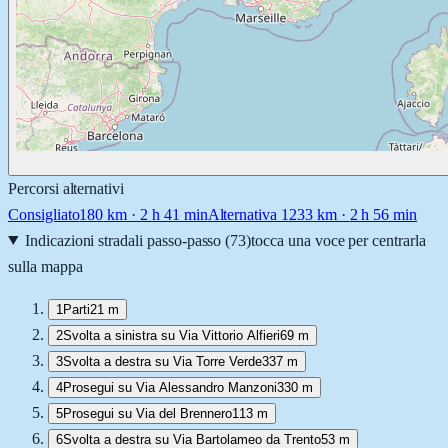
Percorsi alternativi
Consigliato
180
km ·
2 h 41 min
Alternativa 1
233
km ·
2 h 56 min
Indicazioni stradali passo-passo (
73
)
tocca una voce per centrarla
sulla mappa
1
Parti
21 m
2
Svolta a sinistra su Via Vittorio Alfieri
69 m
3
Svolta a destra su Via Torre Verde
337 m
4
Prosegui su Via Alessandro Manzoni
330 m
5
Prosegui su Via del Brennero
113 m
6
Svolta a destra su Via Bartolameo da Trento
53 m