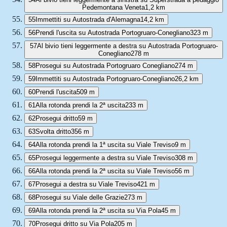
Pedemontana Veneta
1,2 km
55
Immettiti su Autostrada d'Alemagna
14,2 km
56
Prendi l'uscita su Autostrada Portogruaro-Conegliano
323 m
57
Al bivio tieni leggermente a destra su Autostrada Portogruaro-
Conegliano
278 m
58
Prosegui su Autostrada Portogruaro Conegliano
274 m
59
Immettiti su Autostrada Portogruaro-Conegliano
26,2 km
60
Prendi l'uscita
509 m
61
Alla rotonda prendi la 2ª uscita
233 m
62
Prosegui dritto
59 m
63
Svolta dritto
356 m
64
Alla rotonda prendi la 1ª uscita su Viale Treviso
9 m
65
Prosegui leggermente a destra su Viale Treviso
308 m
66
Alla rotonda prendi la 2ª uscita su Viale Treviso
56 m
67
Prosegui a destra su Viale Treviso
421 m
68
Prosegui su Viale delle Grazie
273 m
69
Alla rotonda prendi la 2ª uscita su Via Pola
45 m
70
Prosegui dritto su Via Pola
205 m