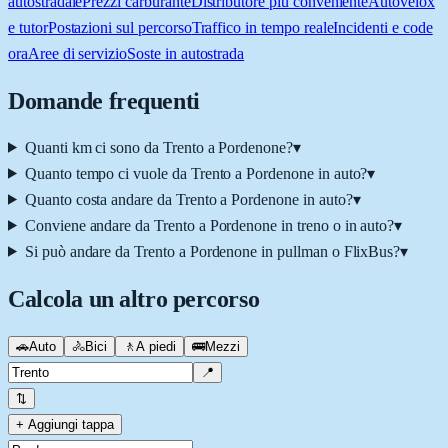
autostradale
Prezzi carburante
Distributore più conveniente
Autovelox
e tutor
Postazioni sul percorso
Traffico in tempo reale
Incidenti e code
ora
Aree di servizio
Soste in autostrada
Domande frequenti
Quanti km ci sono da Trento a Pordenone?
▾
Quanto tempo ci vuole da Trento a Pordenone in auto?
▾
Quanto costa andare da Trento a Pordenone in auto?
▾
Conviene andare da Trento a Pordenone in treno o in auto?
▾
Si può andare da Trento a Pordenone in pullman o FlixBus?
▾
Calcola un altro percorso
🚗
Auto
🚴
Bici
🚶
A piedi
🚌
Mezzi
📍
⇅
+ Aggiungi tappa