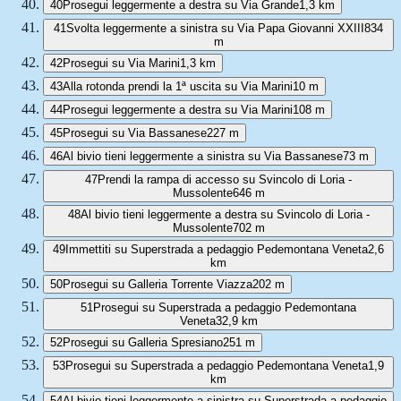
40
Prosegui leggermente a destra su Via Grande
1,3 km
41
Svolta leggermente a sinistra su Via Papa Giovanni XXIII
834
m
42
Prosegui su Via Marini
1,3 km
43
Alla rotonda prendi la 1ª uscita su Via Marini
10 m
44
Prosegui leggermente a destra su Via Marini
108 m
45
Prosegui su Via Bassanese
227 m
46
Al bivio tieni leggermente a sinistra su Via Bassanese
73 m
47
Prendi la rampa di accesso su Svincolo di Loria -
Mussolente
646 m
48
Al bivio tieni leggermente a destra su Svincolo di Loria -
Mussolente
702 m
49
Immettiti su Superstrada a pedaggio Pedemontana Veneta
2,6
km
50
Prosegui su Galleria Torrente Viazza
202 m
51
Prosegui su Superstrada a pedaggio Pedemontana
Veneta
32,9 km
52
Prosegui su Galleria Spresiano
251 m
53
Prosegui su Superstrada a pedaggio Pedemontana Veneta
1,9
km
54
Al bivio tieni leggermente a sinistra su Superstrada a pedaggio