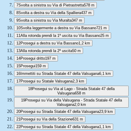
7
Svolta a sinistra su Via di Pietrastretta
578 m
8
Svolta a destra su Via della Spalliera
437 m
9
Svolta a sinistra su Via Muralta
347 m
10
Svolta leggermente a destra su Via Bassano
721 m
11
Alla rotonda prendi la 1ª uscita su Via Bassano
25 m
12
Prosegui a destra su Via Bassano
1,2 km
13
Alla rotonda prendi la 2ª uscita
50 m
14
Prosegui dritto
197 m
15
Prosegui
159 m
16
Immettiti su Strada Statale 47 della Valsugana
6,1 km
17
Prosegui su Statale Valsugana
2,3 km
18
Prosegui su Via al Lago - Strada Statale 47 della
Valsugana
658 m
19
Prosegui su Via della Valsugana - Strada Statale 47 della
Valsugana
2,0 km
20
Prosegui su Strada Statale 47 della Valsugana
23,9 km
21
Prosegui su Via della Stazione
631 m
22
Prosegui su Strada Statale 47 della Valsugana
1,1 km