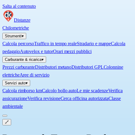
Salta al contenuto
Distanze
Chilometriche
Strumenti
▾
Calcola percorso
Traffico in tempo reale
Stradario e mappe
Calcola
pedaggio
Autovelox e tutor
Orari mezzi pubblici
Carburante & ricarica
▾
Prezzi carburante
Distributori metano
Distributori GPL
Colonnine
elettriche
Aree di servizio
Servizi auto
▾
Calcola rimborso km
Calcolo bollo auto
Le mie scadenze
Verifica
assicurazione
Verifica revisione
Cerca officina autorizzata
Classe
ambientale
🔗