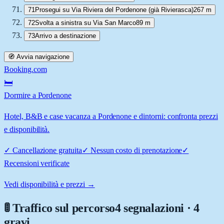
71
Prosegui su Via Riviera del Pordenone (già Rivierasca)
267 m
72
Svolta a sinistra su Via San Marco
89 m
73
Arrivo a destinazione
🧭 Avvia navigazione
Booking.com
🛏️
Dormire a Pordenone
Hotel, B&B e case vacanza a Pordenone e dintorni: confronta prezzi
e disponibilità.
✓
Cancellazione gratuita
✓
Nessun costo di prenotazione
✓
Recensioni verificate
Vedi disponibilità e prezzi →
🚦 Traffico sul percorso
4 segnalazioni · 4
gravi