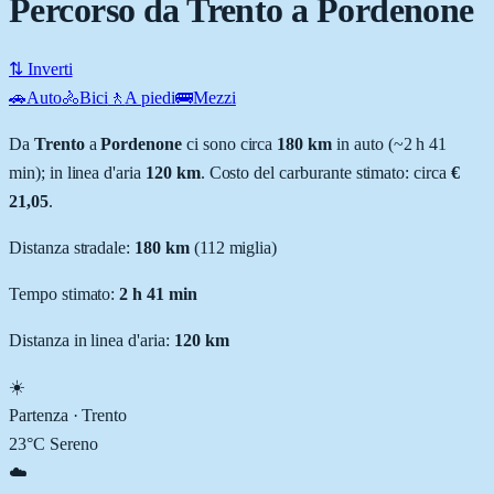
Percorso da Trento a Pordenone
⇅ Inverti
🚗
Auto
🚴
Bici
🚶
A piedi
🚌
Mezzi
Da
Trento
a
Pordenone
ci sono circa
180
km
in auto (~
2 h 41
min
); in linea d'aria
120
km
.
Costo del carburante stimato: circa
€
21,05
.
Distanza stradale
:
180
km
(
112
miglia)
Tempo stimato:
2 h 41 min
Distanza in linea d'aria:
120
km
☀️
Partenza ·
Trento
23
°C
Sereno
☁️