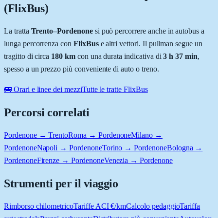
(FlixBus)
La tratta
Trento
–
Pordenone
si può percorrere anche in autobus a
lunga percorrenza con
FlixBus
e altri vettori. Il pullman segue un
tragitto di circa
180
km
con una durata indicativa di
3 h 37 min
,
spesso a un prezzo più conveniente di auto o treno.
🚌 Orari e linee dei mezzi
Tutte le tratte FlixBus
Percorsi correlati
Pordenone → Trento
Roma → Pordenone
Milano →
Pordenone
Napoli → Pordenone
Torino → Pordenone
Bologna →
Pordenone
Firenze → Pordenone
Venezia → Pordenone
Strumenti per il viaggio
Rimborso chilometrico
Tariffe ACI €/km
Calcolo pedaggio
Tariffa