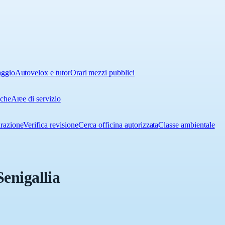
aggio
Autovelox e tutor
Orari mezzi pubblici
iche
Aree di servizio
urazione
Verifica revisione
Cerca officina autorizzata
Classe ambientale
Senigallia