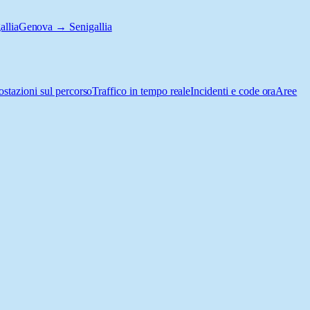
llia
Genova → Senigallia
ostazioni sul percorso
Traffico in tempo reale
Incidenti e code ora
Aree