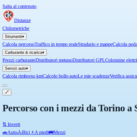
Salta al contenuto
Distanze
Chilometriche
Strumenti
▾
Calcola percorso
Traffico in tempo reale
Stradario e mappe
Calcola ped
Carburante & ricarica
▾
Prezzi carburante
Distributori metano
Distributori GPL
Colonnine elettr
Servizi auto
▾
Calcola rimborso km
Calcolo bollo auto
Le mie scadenze
Verifica assic
🔗
Percorso con i mezzi da Torino a 
⇅ Inverti
🚗
Auto
🚴
Bici
🚶
A piedi
🚌
Mezzi