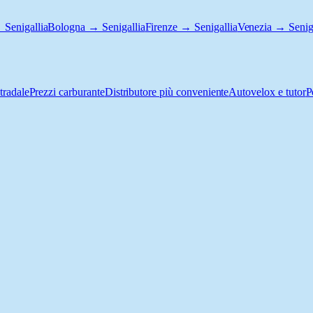
 Senigallia
Bologna → Senigallia
Firenze → Senigallia
Venezia → Seniga
tradale
Prezzi carburante
Distributore più conveniente
Autovelox e tutor
P