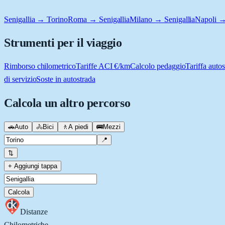
Senigallia → Torino
Roma → Senigallia
Milano → Senigallia
Napoli →
Strumenti per il viaggio
Rimborso chilometrico
Tariffe ACI €/km
Calcolo pedaggio
Tariffa autos
di servizio
Soste in autostrada
Calcola un altro percorso
🚗
Auto
🚴
Bici
🚶
A piedi
🚌
Mezzi
📍
⇅
+ Aggiungi tappa
Calcola
Distanze
Chilometriche