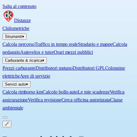
Salta al contenuto
Distanze
Chilometriche
Strumenti
▾
Calcola percorso
Traffico in tempo reale
Stradario e mappe
Calcola
pedaggio
Autovelox e tutor
Orari mezzi pubblici
Carburante & ricarica
▾
Prezzi carburante
Distributori metano
Distributori GPL
Colonnine
elettriche
Aree di servizio
Servizi auto
▾
Calcola rimborso km
Calcolo bollo auto
Le mie scadenze
Verifica
assicurazione
Verifica revisione
Cerca officina autorizzata
Classe
ambientale
🔗