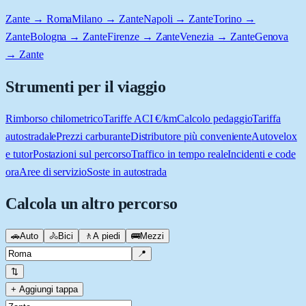
Zante → Roma
Milano → Zante
Napoli → Zante
Torino →
Zante
Bologna → Zante
Firenze → Zante
Venezia → Zante
Genova
→ Zante
Strumenti per il viaggio
Rimborso chilometrico
Tariffe ACI €/km
Calcolo pedaggio
Tariffa
autostradale
Prezzi carburante
Distributore più conveniente
Autovelox
e tutor
Postazioni sul percorso
Traffico in tempo reale
Incidenti e code
ora
Aree di servizio
Soste in autostrada
Calcola un altro percorso
🚗
Auto
🚴
Bici
🚶
A piedi
🚌
Mezzi
📍
⇅
+ Aggiungi tappa