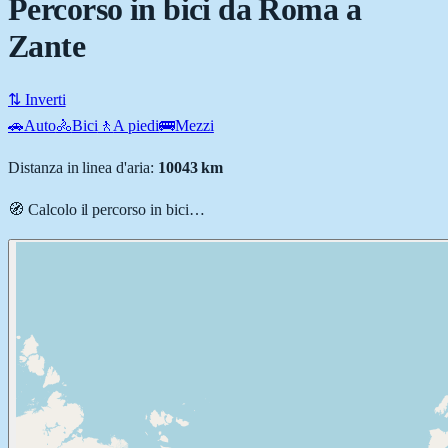
Percorso in bici da Roma a
Zante
⇅ Inverti
🚗
Auto
🚴
Bici
🚶
A piedi
🚌
Mezzi
Distanza in linea d'aria:
10043
km
🧭 Calcolo il percorso
in bici
…