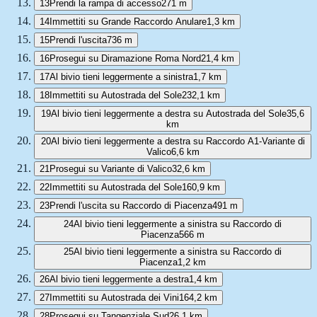
13
Prendi la rampa di accesso
271 m
14
Immettiti su Grande Raccordo Anulare
1,3 km
15
Prendi l'uscita
736 m
16
Prosegui su Diramazione Roma Nord
21,4 km
17
Al bivio tieni leggermente a sinistra
1,7 km
18
Immettiti su Autostrada del Sole
232,1 km
19
Al bivio tieni leggermente a destra su Autostrada del Sole
35,6
km
20
Al bivio tieni leggermente a destra su Raccordo A1-Variante di
Valico
6,6 km
21
Prosegui su Variante di Valico
32,6 km
22
Immettiti su Autostrada del Sole
160,9 km
23
Prendi l'uscita su Raccordo di Piacenza
491 m
24
Al bivio tieni leggermente a sinistra su Raccordo di
Piacenza
566 m
25
Al bivio tieni leggermente a sinistra su Raccordo di
Piacenza
1,2 km
26
Al bivio tieni leggermente a destra
1,4 km
27
Immettiti su Autostrada dei Vini
164,2 km
28
Prosegui su Tangenziale Sud
26,1 km