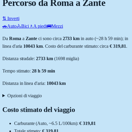
Percorso da Roma a Zante
⇅ Inverti
🚗
Auto
🚴
Bici
🚶
A piedi
🚌
Mezzi
Da
Roma
a
Zante
ci sono circa
2733
km
in auto (~
28 h 59 min
); in
linea d'aria
10043
km
.
Costo del carburante stimato: circa
€ 319,81
.
Distanza stradale
:
2733
km
(
1698
miglia)
Tempo stimato:
28 h 59 min
Distanza in linea d'aria:
10043
km
Opzioni di viaggio
Costo stimato del viaggio
Carburante (
Auto
, ~
6.5
L
/100km):
€ 319,81
Totale stimato:
€ 319,81