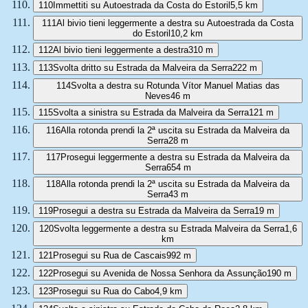
110
Immettiti su Autoestrada da Costa do Estoril
5,5 km
111
Al bivio tieni leggermente a destra su Autoestrada da Costa
do Estoril
10,2 km
112
Al bivio tieni leggermente a destra
310 m
113
Svolta dritto su Estrada da Malveira da Serra
222 m
114
Svolta a destra su Rotunda Vítor Manuel Matias das
Neves
46 m
115
Svolta a sinistra su Estrada da Malveira da Serra
121 m
116
Alla rotonda prendi la 2ª uscita su Estrada da Malveira da
Serra
28 m
117
Prosegui leggermente a destra su Estrada da Malveira da
Serra
654 m
118
Alla rotonda prendi la 2ª uscita su Estrada da Malveira da
Serra
43 m
119
Prosegui a destra su Estrada da Malveira da Serra
19 m
120
Svolta leggermente a destra su Estrada Malveira da Serra
1,6
km
121
Prosegui su Rua de Cascais
992 m
122
Prosegui su Avenida de Nossa Senhora da Assunção
190 m
123
Prosegui su Rua do Cabo
4,9 km