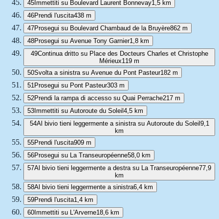
45
Immettiti su Boulevard Laurent Bonnevay
1,5 km
46
Prendi l'uscita
438 m
47
Prosegui su Boulevard Chambaud de la Bruyère
862 m
48
Prosegui su Avenue Tony Garnier
1,8 km
49
Continua dritto su Place des Docteurs Charles et Christophe
Mérieux
119 m
50
Svolta a sinistra su Avenue du Pont Pasteur
182 m
51
Prosegui su Pont Pasteur
303 m
52
Prendi la rampa di accesso su Quai Perrache
217 m
53
Immettiti su Autoroute du Soleil
4,5 km
54
Al bivio tieni leggermente a sinistra su Autoroute du Soleil
9,1
km
55
Prendi l'uscita
909 m
56
Prosegui su La Transeuropéenne
58,0 km
57
Al bivio tieni leggermente a destra su La Transeuropéenne
77,9
km
58
Al bivio tieni leggermente a sinistra
6,4 km
59
Prendi l'uscita
1,4 km
60
Immettiti su L'Arverne
18,6 km