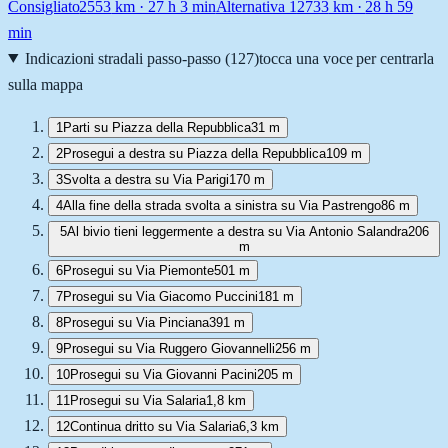
Consigliato
2553
km ·
27 h 3 min
Alternativa 1
2733
km ·
28 h 59
min
Indicazioni stradali passo-passo (
127
)
tocca una voce per centrarla
sulla mappa
1
Parti su Piazza della Repubblica
31 m
2
Prosegui a destra su Piazza della Repubblica
109 m
3
Svolta a destra su Via Parigi
170 m
4
Alla fine della strada svolta a sinistra su Via Pastrengo
86 m
5
Al bivio tieni leggermente a destra su Via Antonio Salandra
206
m
6
Prosegui su Via Piemonte
501 m
7
Prosegui su Via Giacomo Puccini
181 m
8
Prosegui su Via Pinciana
391 m
9
Prosegui su Via Ruggero Giovannelli
256 m
10
Prosegui su Via Giovanni Pacini
205 m
11
Prosegui su Via Salaria
1,8 km
12
Continua dritto su Via Salaria
6,3 km