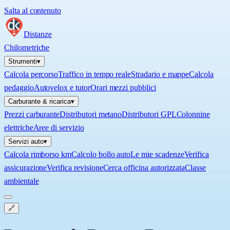
Salta al contenuto
Distanze
Chilometriche
Strumenti
▾
Calcola percorso
Traffico in tempo reale
Stradario e mappe
Calcola
pedaggio
Autovelox e tutor
Orari mezzi pubblici
Carburante & ricarica
▾
Prezzi carburante
Distributori metano
Distributori GPL
Colonnine
elettriche
Aree di servizio
Servizi auto
▾
Calcola rimborso km
Calcolo bollo auto
Le mie scadenze
Verifica
assicurazione
Verifica revisione
Cerca officina autorizzata
Classe
ambientale
🔗