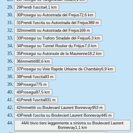
29
Prendi l'uscita
4,1 km
30
Prosegui su Autostrada del Frejus
72,6 km
31
Prendi l'uscita su Autostrada del Frejus
389 m
32
Immettiti su Autostrada del Frejus
169 m
33
Prosegui su Traforo Stradale del Frejus
6,3 km
34
Prosegui su Tunnel Routier du Fréjus
7,0 km
35
Prosegui su Autoroute de la Maurienne
18,2 km
36
Immettiti
80,6 km
37
Prosegui su Voie Rapide Urbaine de Chambéry
6,9 km
38
Prendi l'uscita
83 m
39
Prosegui
775 m
40
Prosegui
87,5 km
41
Prendi l'uscita
831 m
42
Immettiti su Boulevard Laurent Bonnevay
953 m
43
Prendi l'uscita su Boulevard Laurent Bonnevay
445 m
44
Al bivio tieni leggermente a sinistra su Boulevard Laurent
Bonnevay
1,1 km