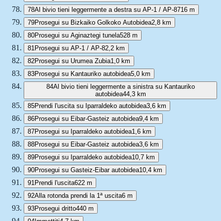
78
Al bivio tieni leggermente a destra su AP-1 / AP-8
716 m
79
Prosegui su Bizkaiko Golkoko Autobidea
2,8 km
80
Prosegui su Aginaztegi tunela
528 m
81
Prosegui su AP-1 / AP-8
2,2 km
82
Prosegui su Urumea Zubia
1,0 km
83
Prosegui su Kantauriko autobidea
5,0 km
84
Al bivio tieni leggermente a sinistra su Kantauriko
autobidea
44,3 km
85
Prendi l'uscita su Iparraldeko autobidea
3,6 km
86
Prosegui su Eibar-Gasteiz autobidea
9,4 km
87
Prosegui su Iparraldeko autobidea
1,6 km
88
Prosegui su Eibar-Gasteiz autobidea
3,6 km
89
Prosegui su Iparraldeko autobidea
10,7 km
90
Prosegui su Gasteiz-Eibar autobidea
10,4 km
91
Prendi l'uscita
622 m
92
Alla rotonda prendi la 1ª uscita
6 m
93
Prosegui dritto
440 m