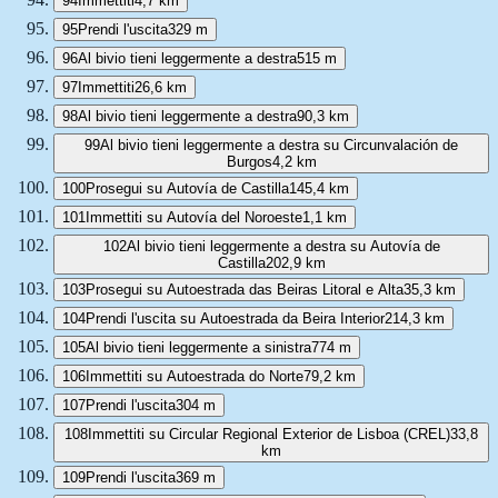
94
Immettiti
4,7 km
95
Prendi l'uscita
329 m
96
Al bivio tieni leggermente a destra
515 m
97
Immettiti
26,6 km
98
Al bivio tieni leggermente a destra
90,3 km
99
Al bivio tieni leggermente a destra su Circunvalación de
Burgos
4,2 km
100
Prosegui su Autovía de Castilla
145,4 km
101
Immettiti su Autovía del Noroeste
1,1 km
102
Al bivio tieni leggermente a destra su Autovía de
Castilla
202,9 km
103
Prosegui su Autoestrada das Beiras Litoral e Alta
35,3 km
104
Prendi l'uscita su Autoestrada da Beira Interior
214,3 km
105
Al bivio tieni leggermente a sinistra
774 m
106
Immettiti su Autoestrada do Norte
79,2 km
107
Prendi l'uscita
304 m
108
Immettiti su Circular Regional Exterior de Lisboa (CREL)
33,8
km
109
Prendi l'uscita
369 m