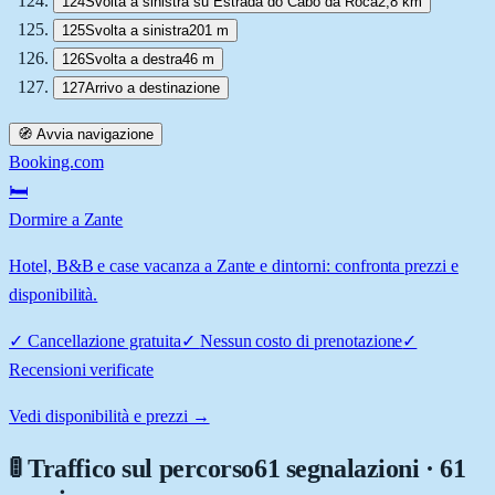
124
Svolta a sinistra su Estrada do Cabo da Roca
2,8 km
125
Svolta a sinistra
201 m
126
Svolta a destra
46 m
127
Arrivo a destinazione
🧭 Avvia navigazione
Booking.com
🛏️
Dormire a Zante
Hotel, B&B e case vacanza a Zante e dintorni: confronta prezzi e
disponibilità.
✓
Cancellazione gratuita
✓
Nessun costo di prenotazione
✓
Recensioni verificate
Vedi disponibilità e prezzi →
🚦 Traffico sul percorso
61 segnalazioni · 61