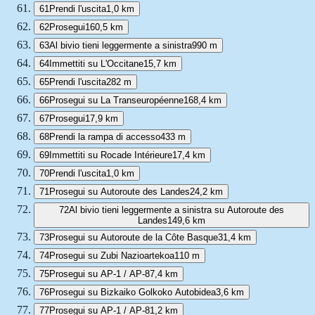
61
Prendi l'uscita
1,0 km
62
Prosegui
160,5 km
63
Al bivio tieni leggermente a sinistra
990 m
64
Immettiti su L'Occitane
15,7 km
65
Prendi l'uscita
282 m
66
Prosegui su La Transeuropéenne
168,4 km
67
Prosegui
17,9 km
68
Prendi la rampa di accesso
433 m
69
Immettiti su Rocade Intérieure
17,4 km
70
Prendi l'uscita
1,0 km
71
Prosegui su Autoroute des Landes
24,2 km
72
Al bivio tieni leggermente a sinistra su Autoroute des
Landes
149,6 km
73
Prosegui su Autoroute de la Côte Basque
31,4 km
74
Prosegui su Zubi Nazioartekoa
110 m
75
Prosegui su AP-1 / AP-8
7,4 km
76
Prosegui su Bizkaiko Golkoko Autobidea
3,6 km
77
Prosegui su AP-1 / AP-8
1,2 km