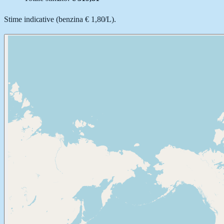
Stime indicative (
benzina
€ 1,80
/
L
).