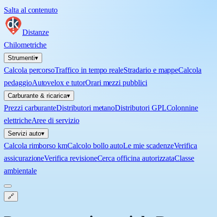
Salta al contenuto
Distanze
Chilometriche
Strumenti
▾
Calcola percorso
Traffico in tempo reale
Stradario e mappe
Calcola
pedaggio
Autovelox e tutor
Orari mezzi pubblici
Carburante & ricarica
▾
Prezzi carburante
Distributori metano
Distributori GPL
Colonnine
elettriche
Aree di servizio
Servizi auto
▾
Calcola rimborso km
Calcolo bollo auto
Le mie scadenze
Verifica
assicurazione
Verifica revisione
Cerca officina autorizzata
Classe
ambientale
🔗