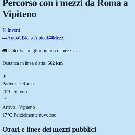
Percorso con i mezzi da Roma a
Vipiteno
⇅ Inverti
🚗
Auto
🚴
Bici
🚶
A piedi
🚌
Mezzi
🚌 Calcolo il miglior orario coi mezzi…
Distanza in linea d'aria:
562
km
☀️
Partenza ·
Roma
26
°C
Sereno
⛅
Arrivo ·
Vipiteno
17
°C
Parzialmente nuvoloso
Orari e linee dei mezzi pubblici