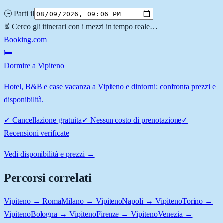
🕒 Parti il
⏳ Cerco gli itinerari con i mezzi in tempo reale…
Booking.com
🛏️
Dormire a Vipiteno
Hotel, B&B e case vacanza a Vipiteno e dintorni: confronta prezzi e
disponibilità.
✓
Cancellazione gratuita
✓
Nessun costo di prenotazione
✓
Recensioni verificate
Vedi disponibilità e prezzi →
Percorsi correlati
Vipiteno → Roma
Milano → Vipiteno
Napoli → Vipiteno
Torino →
Vipiteno
Bologna → Vipiteno
Firenze → Vipiteno
Venezia →