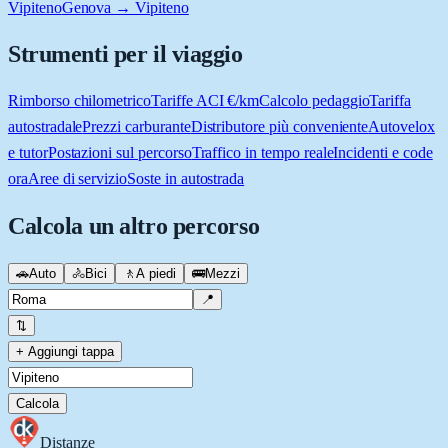
Vipiteno
Genova → Vipiteno
Strumenti per il viaggio
Rimborso chilometrico
Tariffe ACI €/km
Calcolo pedaggio
Tariffa
autostradale
Prezzi carburante
Distributore più conveniente
Autovelox
e tutor
Postazioni sul percorso
Traffico in tempo reale
Incidenti e code
ora
Aree di servizio
Soste in autostrada
Calcola un altro percorso
🚗
Auto
🚴
Bici
🚶
A piedi
🚌
Mezzi
📍
⇅
+ Aggiungi tappa
Calcola
Distanze