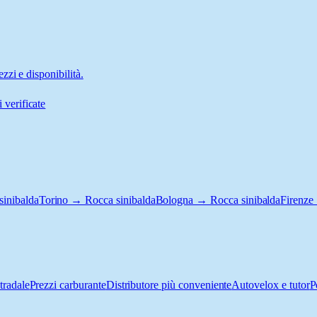
zi e disponibilità.
 verificate
inibalda
Torino → Rocca sinibalda
Bologna → Rocca sinibalda
Firenze
tradale
Prezzi carburante
Distributore più conveniente
Autovelox e tutor
P