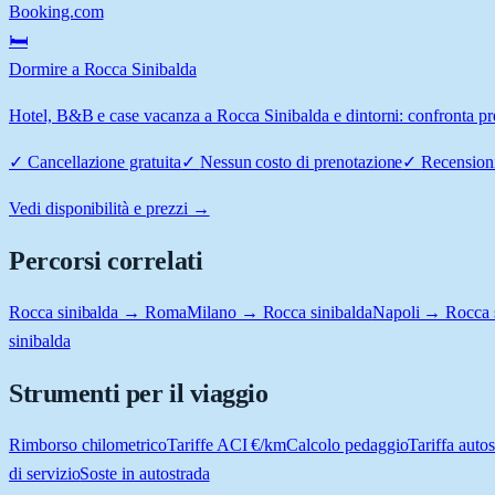
Booking.com
🛏️
Dormire a Rocca Sinibalda
Hotel, B&B e case vacanza a Rocca Sinibalda e dintorni: confronta prez
✓
Cancellazione gratuita
✓
Nessun costo di prenotazione
✓
Recensioni
Vedi disponibilità e prezzi →
Percorsi correlati
Rocca sinibalda → Roma
Milano → Rocca sinibalda
Napoli → Rocca s
sinibalda
Strumenti per il viaggio
Rimborso chilometrico
Tariffe ACI €/km
Calcolo pedaggio
Tariffa autos
di servizio
Soste in autostrada