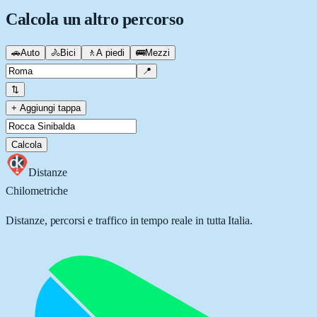
Calcola un altro percorso
🚗
Auto
🚴
Bici
🚶
A piedi
🚌
Mezzi
📍
⇅
+ Aggiungi tappa
Calcola
Distanze
Chilometriche
Distanze, percorsi e traffico in tempo reale in tutta Italia.