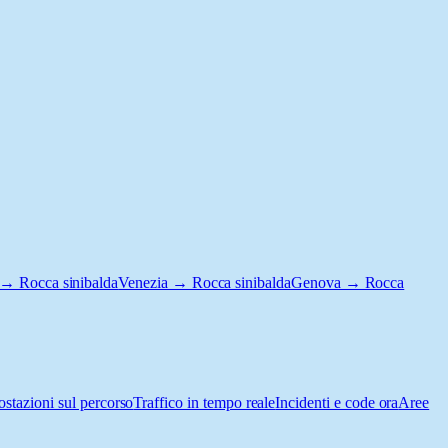
 → Rocca sinibalda
Venezia → Rocca sinibalda
Genova → Rocca
ostazioni sul percorso
Traffico in tempo reale
Incidenti e code ora
Aree