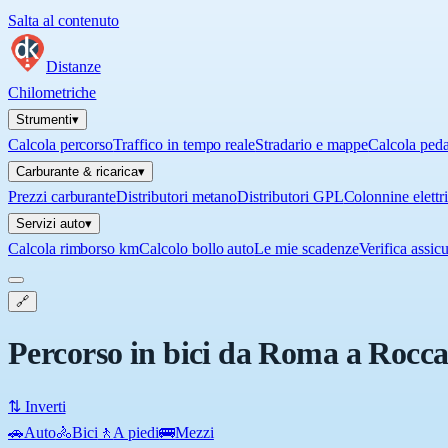
Salta al contenuto
Distanze
Chilometriche
Strumenti
▾
Calcola percorso
Traffico in tempo reale
Stradario e mappe
Calcola ped
Carburante & ricarica
▾
Prezzi carburante
Distributori metano
Distributori GPL
Colonnine elettr
Servizi auto
▾
Calcola rimborso km
Calcolo bollo auto
Le mie scadenze
Verifica assic
🔗
Percorso in bici da Roma a Rocca
⇅ Inverti
🚗
Auto
🚴
Bici
🚶
A piedi
🚌
Mezzi