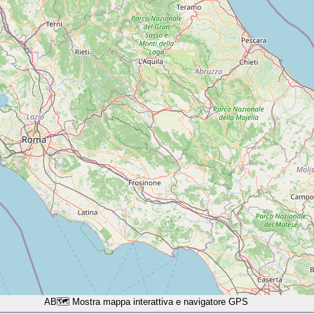
A
B
🗺️ Mostra mappa interattiva e navigatore GPS