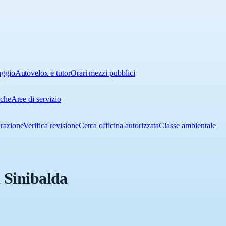
aggio
Autovelox e tutor
Orari mezzi pubblici
iche
Aree di servizio
urazione
Verifica revisione
Cerca officina autorizzata
Classe ambientale
 Sinibalda