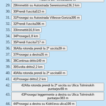
29
Immettiti su Autostrada Serenissima
136,3 km
30
Prendi l'uscita
513 m
31
Prosegui su Autostrada Villesse-Gorizia
395 m
32
Prendi l'uscita
396 m
33
Immettiti
16,8 km
34
Prosegui
1,8 km
35
Prendi l'uscita
717 m
36
Alla rotonda prendi la 2ª uscita
39 m
37
Prosegui a destra
35 m
38
Continua dritto
149 m
39
Svolta dritto
2,2 km
40
Alla rotonda prendi la 2ª uscita
60 m
41
Prosegui dritto
2,2 km
42
Alla rotonda prendi la 2ª uscita su Ulica Tolminskih
puntarjev
89 m
43
Prosegui leggermente a destra su Ulica Tolminskih
puntarjev
383 m
44
Prosegui a destra su Kidričeva ulica
199 m