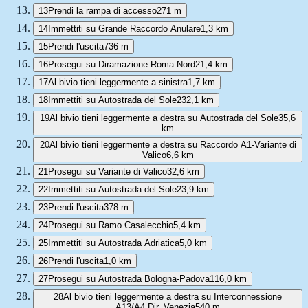
13
Prendi la rampa di accesso
271 m
14
Immettiti su Grande Raccordo Anulare
1,3 km
15
Prendi l'uscita
736 m
16
Prosegui su Diramazione Roma Nord
21,4 km
17
Al bivio tieni leggermente a sinistra
1,7 km
18
Immettiti su Autostrada del Sole
232,1 km
19
Al bivio tieni leggermente a destra su Autostrada del Sole
35,6
km
20
Al bivio tieni leggermente a destra su Raccordo A1-Variante di
Valico
6,6 km
21
Prosegui su Variante di Valico
32,6 km
22
Immettiti su Autostrada del Sole
23,9 km
23
Prendi l'uscita
378 m
24
Prosegui su Ramo Casalecchio
5,4 km
25
Immettiti su Autostrada Adriatica
5,0 km
26
Prendi l'uscita
1,0 km
27
Prosegui su Autostrada Bologna-Padova
116,0 km
28
Al bivio tieni leggermente a destra su Interconnessione
A13/A4 Dir. Venezia
540 m