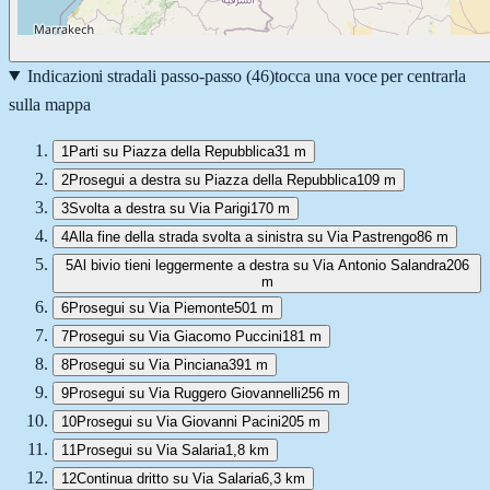
Indicazioni stradali passo-passo (
46
)
tocca una voce per centrarla
sulla mappa
1
Parti su Piazza della Repubblica
31 m
2
Prosegui a destra su Piazza della Repubblica
109 m
3
Svolta a destra su Via Parigi
170 m
4
Alla fine della strada svolta a sinistra su Via Pastrengo
86 m
5
Al bivio tieni leggermente a destra su Via Antonio Salandra
206
m
6
Prosegui su Via Piemonte
501 m
7
Prosegui su Via Giacomo Puccini
181 m
8
Prosegui su Via Pinciana
391 m
9
Prosegui su Via Ruggero Giovannelli
256 m
10
Prosegui su Via Giovanni Pacini
205 m
11
Prosegui su Via Salaria
1,8 km
12
Continua dritto su Via Salaria
6,3 km