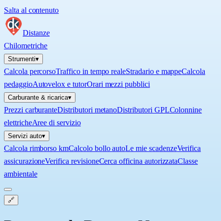
Salta al contenuto
Distanze
Chilometriche
Strumenti
▾
Calcola percorso
Traffico in tempo reale
Stradario e mappe
Calcola
pedaggio
Autovelox e tutor
Orari mezzi pubblici
Carburante & ricarica
▾
Prezzi carburante
Distributori metano
Distributori GPL
Colonnine
elettriche
Aree di servizio
Servizi auto
▾
Calcola rimborso km
Calcolo bollo auto
Le mie scadenze
Verifica
assicurazione
Verifica revisione
Cerca officina autorizzata
Classe
ambientale
🔗