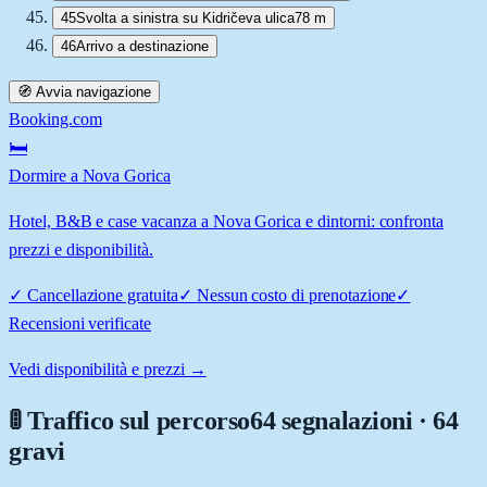
45
Svolta a sinistra su Kidričeva ulica
78 m
46
Arrivo a destinazione
🧭 Avvia navigazione
Booking.com
🛏️
Dormire a Nova Gorica
Hotel, B&B e case vacanza a Nova Gorica e dintorni: confronta
prezzi e disponibilità.
✓
Cancellazione gratuita
✓
Nessun costo di prenotazione
✓
Recensioni verificate
Vedi disponibilità e prezzi →
🚦 Traffico sul percorso
64 segnalazioni · 64
gravi