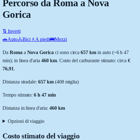
Percorso da Roma a Nova
Gorica
⇅ Inverti
🚗
Auto
🚴
Bici
🚶
A piedi
🚌
Mezzi
Da
Roma
a
Nova Gorica
ci sono circa
657
km
in auto (~
6 h 47
min
); in linea d'aria
460
km
.
Costo del carburante stimato: circa
€
76,91
.
Distanza stradale
:
657
km
(
408
miglia)
Tempo stimato:
6 h 47 min
Distanza in linea d'aria:
460
km
Opzioni di viaggio
Costo stimato del viaggio