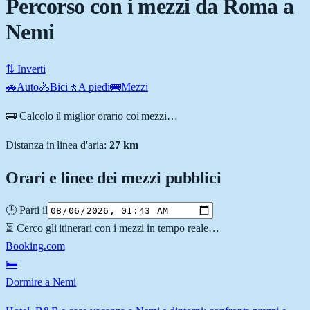
Percorso con i mezzi da Roma a
Nemi
⇅ Inverti
🚗
Auto
🚴
Bici
🚶
A piedi
🚌
Mezzi
🚌 Calcolo il miglior orario coi mezzi…
Distanza in linea d'aria:
27
km
Orari e linee dei mezzi pubblici
🕒 Parti il
⏳ Cerco gli itinerari con i mezzi in tempo reale…
Booking.com
🛏️
Dormire a Nemi