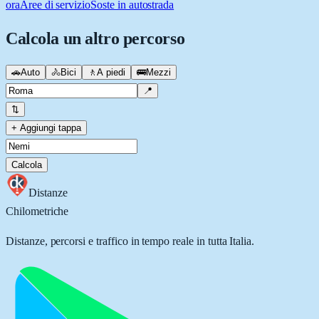
ora
Aree di servizio
Soste in autostrada
Calcola un altro percorso
🚗
Auto
🚴
Bici
🚶
A piedi
🚌
Mezzi
📍
⇅
+ Aggiungi tappa
Calcola
Distanze
Chilometriche
Distanze, percorsi e traffico in tempo reale in tutta Italia.