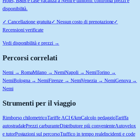
Hotel, B&B e case vacanza a Nemi e dintorni: confronta prezzi e
disponibilità.
✓
Cancellazione gratuita
✓
Nessun costo di prenotazione
✓
Recensioni verificate
Vedi disponibilità e prezzi →
Percorsi correlati
Nemi → Roma
Milano → Nemi
Napoli → Nemi
Torino →
Nemi
Bologna → Nemi
Firenze → Nemi
Venezia → Nemi
Genova →
Nemi
Strumenti per il viaggio
Rimborso chilometrico
Tariffe ACI €/km
Calcolo pedaggio
Tariffa
autostradale
Prezzi carburante
Distributore più conveniente
Autovelox
e tutor
Postazioni sul percorso
Traffico in tempo reale
Incidenti e code