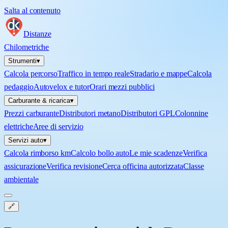
Salta al contenuto
Distanze
Chilometriche
Strumenti
▾
Calcola percorso
Traffico in tempo reale
Stradario e mappe
Calcola
pedaggio
Autovelox e tutor
Orari mezzi pubblici
Carburante & ricarica
▾
Prezzi carburante
Distributori metano
Distributori GPL
Colonnine
elettriche
Aree di servizio
Servizi auto
▾
Calcola rimborso km
Calcolo bollo auto
Le mie scadenze
Verifica
assicurazione
Verifica revisione
Cerca officina autorizzata
Classe
ambientale
🔗