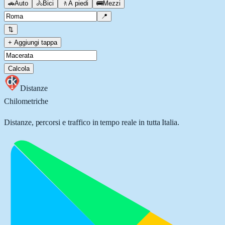
🚗
Auto
🚴
Bici
🚶
A piedi
🚌
Mezzi
📍
⇅
+ Aggiungi tappa
Calcola
Distanze
Chilometriche
Distanze, percorsi e traffico in tempo reale in tutta Italia.