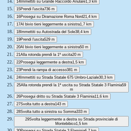
14
Immettiti su Grande Raccordo Anulare
1,3 km
15
Prendi l'uscita
736 m
16
Prosegui su Diramazione Roma Nord
21,4 km
17
Al bivio tieni leggermente a sinistra
1,7 km
18
Immettiti su Autostrada del Sole
38,4 km
19
Prendi l'uscita
529 m
20
Al bivio tieni leggermente a sinistra
50 m
21
Alla rotonda prendi la 1ª uscita
20 m
22
Prosegui leggermente a destra
1,5 km
23
Prendi la rampa di accesso
381 m
24
Immettiti su Strada Statale 675 Umbro-Laziale
30,3 km
25
Alla rotonda prendi la 1ª uscita su Strada Statale 3 Flaminia
59
m
26
Prosegui dritto su Strada Statale 3 Flaminia
11,6 km
27
Svolta tutto a destra
143 m
28
Svolta tutto a sinistra su Somma
333 m
29
Svolta leggermente a destra su Strada provinciale di
Montebibico
1,5 km
30
Prosegui su Strada Statale 3 Flaminia
6,7 km