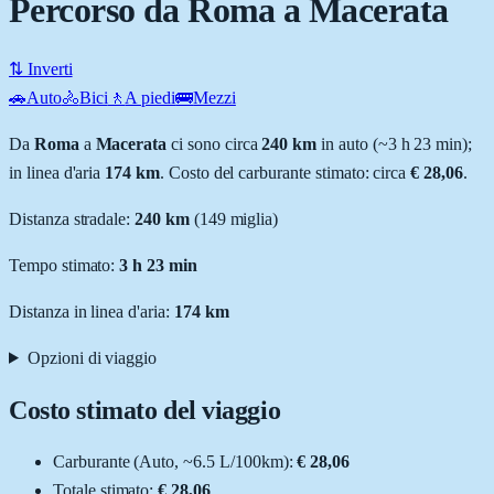
Percorso da Roma a Macerata
⇅ Inverti
🚗
Auto
🚴
Bici
🚶
A piedi
🚌
Mezzi
Da
Roma
a
Macerata
ci sono circa
240
km
in auto (~
3 h 23 min
);
in linea d'aria
174
km
.
Costo del carburante stimato: circa
€ 28,06
.
Distanza stradale
:
240
km
(
149
miglia)
Tempo stimato:
3 h 23 min
Distanza in linea d'aria:
174
km
Opzioni di viaggio
Costo stimato del viaggio
Carburante (
Auto
, ~
6.5
L
/100km):
€ 28,06
Totale stimato:
€ 28,06