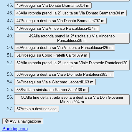
45
Prosegui su Via Donato Bramante
314 m
46
Alla rotonda prendi la 2ª uscita su Via Donato Bramante
34 m
47
Prosegui a destra su Via Donato Bramante
797 m
48
Prosegui su Via Vincenzo Pancalducci
417 m
49
Alla rotonda prendi la 2ª uscita su Via Vincenzo
Pancalducci
38 m
50
Prosegui a destra su Via Vincenzo Pancalducci
426 m
51
Prosegui su Corso Fratelli Cairoli
379 m
52
Alla rotonda prendi la 2ª uscita su Viale Diomede Pantaleoni
20
m
53
Prosegui a destra su Viale Diomede Pantaleoni
393 m
54
Prosegui su Viale Giacomo Leopardi
163 m
55
Svolta a sinistra su Rampa Zara
136 m
56
Alla fine della strada svolta a destra su Via Don Giovanni
Minzoni
204 m
57
Arrivo a destinazione
🧭 Avvia navigazione
Booking.com