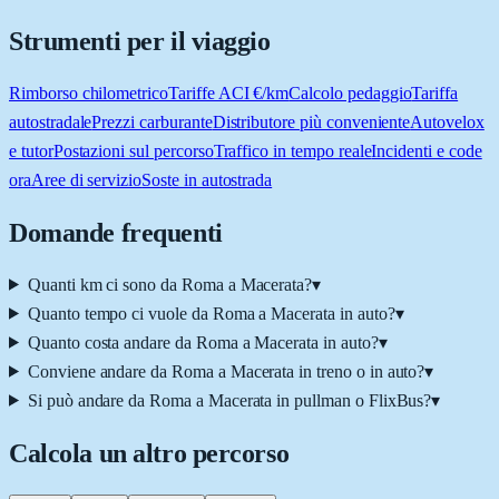
Strumenti per il viaggio
Rimborso chilometrico
Tariffe ACI €/km
Calcolo pedaggio
Tariffa
autostradale
Prezzi carburante
Distributore più conveniente
Autovelox
e tutor
Postazioni sul percorso
Traffico in tempo reale
Incidenti e code
ora
Aree di servizio
Soste in autostrada
Domande frequenti
Quanti km ci sono da Roma a Macerata?
▾
Quanto tempo ci vuole da Roma a Macerata in auto?
▾
Quanto costa andare da Roma a Macerata in auto?
▾
Conviene andare da Roma a Macerata in treno o in auto?
▾
Si può andare da Roma a Macerata in pullman o FlixBus?
▾
Calcola un altro percorso