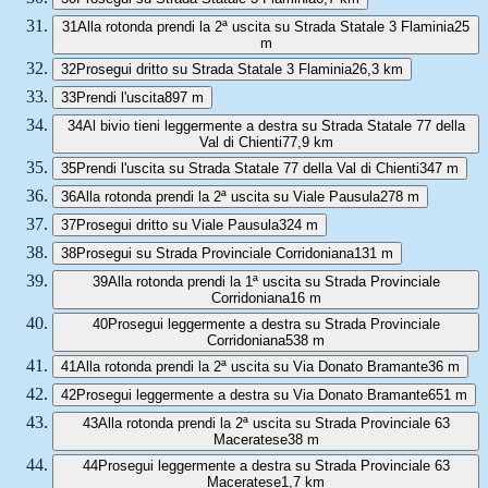
31
Alla rotonda prendi la 2ª uscita su Strada Statale 3 Flaminia
25
m
32
Prosegui dritto su Strada Statale 3 Flaminia
26,3 km
33
Prendi l'uscita
897 m
34
Al bivio tieni leggermente a destra su Strada Statale 77 della
Val di Chienti
77,9 km
35
Prendi l'uscita su Strada Statale 77 della Val di Chienti
347 m
36
Alla rotonda prendi la 2ª uscita su Viale Pausula
278 m
37
Prosegui dritto su Viale Pausula
324 m
38
Prosegui su Strada Provinciale Corridoniana
131 m
39
Alla rotonda prendi la 1ª uscita su Strada Provinciale
Corridoniana
16 m
40
Prosegui leggermente a destra su Strada Provinciale
Corridoniana
538 m
41
Alla rotonda prendi la 2ª uscita su Via Donato Bramante
36 m
42
Prosegui leggermente a destra su Via Donato Bramante
651 m
43
Alla rotonda prendi la 2ª uscita su Strada Provinciale 63
Maceratese
38 m
44
Prosegui leggermente a destra su Strada Provinciale 63
Maceratese
1,7 km