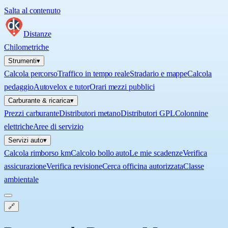
Salta al contenuto
Distanze
Chilometriche
Strumenti
▾
Calcola percorso
Traffico in tempo reale
Stradario e mappe
Calcola
pedaggio
Autovelox e tutor
Orari mezzi pubblici
Carburante & ricarica
▾
Prezzi carburante
Distributori metano
Distributori GPL
Colonnine
elettriche
Aree di servizio
Servizi auto
▾
Calcola rimborso km
Calcolo bollo auto
Le mie scadenze
Verifica
assicurazione
Verifica revisione
Cerca officina autorizzata
Classe
ambientale
🔗