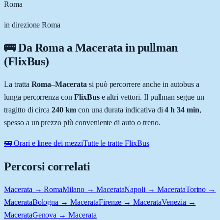
Roma
in direzione Roma
🚌 Da
Roma
a
Macerata
in pullman
(FlixBus)
La tratta
Roma
–
Macerata
si può percorrere anche in autobus a
lunga percorrenza con
FlixBus
e altri vettori. Il pullman segue un
tragitto di circa
240
km
con una durata indicativa di
4 h 34 min
,
spesso a un prezzo più conveniente di auto o treno.
🚌 Orari e linee dei mezzi
Tutte le tratte FlixBus
Percorsi correlati
Macerata → Roma
Milano → Macerata
Napoli → Macerata
Torino →
Macerata
Bologna → Macerata
Firenze → Macerata
Venezia →
Macerata
Genova → Macerata