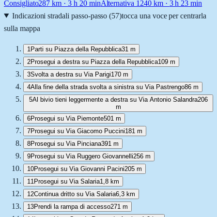
Consigliato
287
km ·
3 h 20 min
Alternativa 1
240
km ·
3 h 23 min
Indicazioni stradali passo-passo (
57
)
tocca una voce per centrarla
sulla mappa
1
Parti su Piazza della Repubblica
31 m
2
Prosegui a destra su Piazza della Repubblica
109 m
3
Svolta a destra su Via Parigi
170 m
4
Alla fine della strada svolta a sinistra su Via Pastrengo
86 m
5
Al bivio tieni leggermente a destra su Via Antonio Salandra
206
m
6
Prosegui su Via Piemonte
501 m
7
Prosegui su Via Giacomo Puccini
181 m
8
Prosegui su Via Pinciana
391 m
9
Prosegui su Via Ruggero Giovannelli
256 m
10
Prosegui su Via Giovanni Pacini
205 m
11
Prosegui su Via Salaria
1,8 km
12
Continua dritto su Via Salaria
6,3 km
13
Prendi la rampa di accesso
271 m