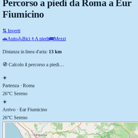
Percorso a piedi da Roma a Eur
Fiumicino
⇅ Inverti
🚗
Auto
🚴
Bici
🚶
A piedi
🚌
Mezzi
Distanza in linea d'aria:
13
km
🧭 Calcolo il percorso
a piedi
…
☀️
Partenza ·
Roma
26
°C
Sereno
☀️
Arrivo ·
Eur Fiumicino
26
°C
Sereno