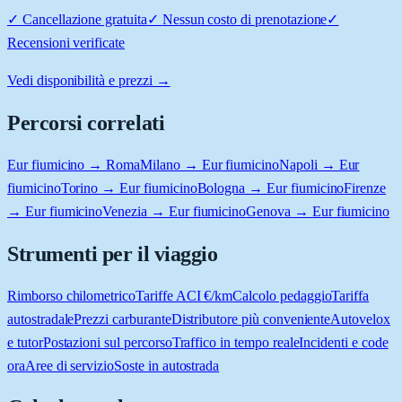
✓
Cancellazione gratuita
✓
Nessun costo di prenotazione
✓
Recensioni verificate
Vedi disponibilità e prezzi →
Percorsi correlati
Eur fiumicino → Roma
Milano → Eur fiumicino
Napoli → Eur
fiumicino
Torino → Eur fiumicino
Bologna → Eur fiumicino
Firenze
→ Eur fiumicino
Venezia → Eur fiumicino
Genova → Eur fiumicino
Strumenti per il viaggio
Rimborso chilometrico
Tariffe ACI €/km
Calcolo pedaggio
Tariffa
autostradale
Prezzi carburante
Distributore più conveniente
Autovelox
e tutor
Postazioni sul percorso
Traffico in tempo reale
Incidenti e code
ora
Aree di servizio
Soste in autostrada