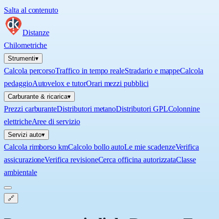
Salta al contenuto
Distanze
Chilometriche
Strumenti
▾
Calcola percorso
Traffico in tempo reale
Stradario e mappe
Calcola
pedaggio
Autovelox e tutor
Orari mezzi pubblici
Carburante & ricarica
▾
Prezzi carburante
Distributori metano
Distributori GPL
Colonnine
elettriche
Aree di servizio
Servizi auto
▾
Calcola rimborso km
Calcolo bollo auto
Le mie scadenze
Verifica
assicurazione
Verifica revisione
Cerca officina autorizzata
Classe
ambientale
🔗