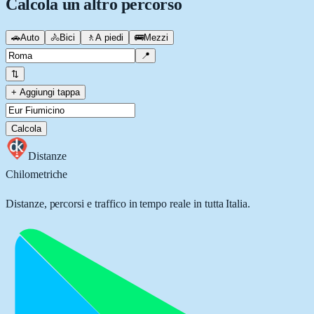
Calcola un altro percorso
🚗
Auto
🚴
Bici
🚶
A piedi
🚌
Mezzi
📍
⇅
+ Aggiungi tappa
Calcola
Distanze
Chilometriche
Distanze, percorsi e traffico in tempo reale in tutta Italia.