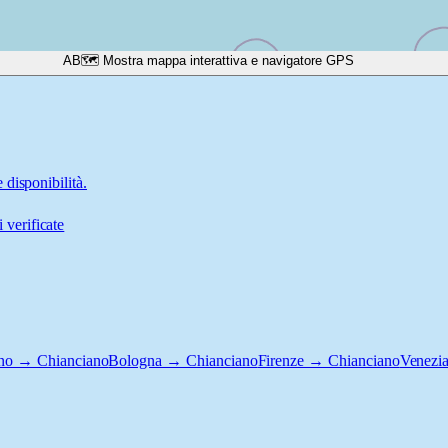
A
B
🗺️ Mostra mappa interattiva e navigatore GPS
disponibilità.
 verificate
ino → Chianciano
Bologna → Chianciano
Firenze → Chianciano
Venezi