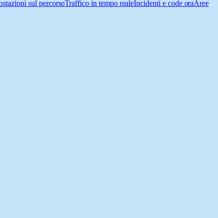
ostazioni sul percorso
Traffico in tempo reale
Incidenti e code ora
Aree