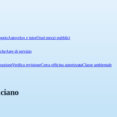
aggio
Autovelox e tutor
Orari mezzi pubblici
iche
Aree di servizio
urazione
Verifica revisione
Cerca officina autorizzata
Classe ambientale
nciano