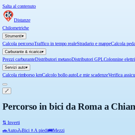
Salta al contenuto
Distanze
Chilometriche
Strumenti
▾
Calcola percorso
Traffico in tempo reale
Stradario e mappe
Calcola ped
Carburante & ricarica
▾
Prezzi carburante
Distributori metano
Distributori GPL
Colonnine elettr
Servizi auto
▾
Calcola rimborso km
Calcolo bollo auto
Le mie scadenze
Verifica assic
🔗
Percorso in bici da Roma a Chia
⇅ Inverti
🚗
Auto
🚴
Bici
🚶
A piedi
🚌
Mezzi