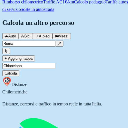
Rimborso chilometrico
Tariffe ACI €/km
Calcolo pedaggio
Tariffa autos
di servizio
Soste in autostrada
Calcola un altro percorso
🚗
Auto
🚴
Bici
🚶
A piedi
🚌
Mezzi
📍
⇅
+ Aggiungi tappa
Calcola
Distanze
Chilometriche
Distanze, percorsi e traffico in tempo reale in tutta Italia.