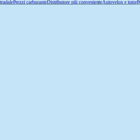
tradale
Prezzi carburante
Distributore più conveniente
Autovelox e tutor
P