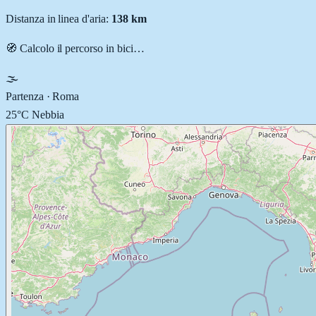
Distanza in linea d'aria:
138
km
🧭 Calcolo il percorso
in bici
…
🌫️
Partenza ·
Roma
25
°C
Nebbia