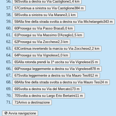
56
Svolta a destra su Via Castiglione
1,4 km
57
Continua a sinistra su Via Castiglione
384 m
58
Svolta a sinistra su Via Marano
3,1 km
59
Alla fine della strada svolta a destra su Via Michelangelo
343 m
60
Prosegui su Via Passo Brasa
5,0 km
61
Prosegui su Via Massimo D'Azeglio
1,5 km
62
Prosegui su Via Zocchese
2,3 km
63
Continua invertendo la marcia su Via Zocchese
2,2 km
64
Prosegui su Via Vignolese
1,0 km
65
Alla rotonda prendi la 1ª uscita su Via Vignolese
15 m
66
Prosegui leggermente a destra su Via Vignolese
878 m
67
Svolta leggermente a destra su Via Mauro Tesi
912 m
68
Alla fine della strada svolta a destra su Via Mauro Tesi
24 m
69
Svolta a destra su Via del Mercato
173 m
70
Svolta a destra su Largo Erio Bertarini
11 m
71
Arrivo a destinazione
🧭 Avvia navigazione