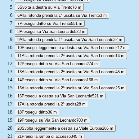
5
Svolta a destra su Via Trento
78 m
6
Alla rotonda prendi la 1ª uscita su Via Trento
3 m
7
Prosegui dritto su Via Trento
551 m
8
Prosegui su Via San Leonardo
523 m
9
Alla rotonda prendi la 1ª uscita su Via San Leonardo
32 m
10
Prosegui leggermente a destra su Via San Leonardo
212 m
11
Alla rotonda prendi la 2ª uscita su Via San Leonardo
14 m
12
Prosegui dritto su Via San Leonardo
274 m
13
Alla rotonda prendi la 2ª uscita su Via San Leonardo
45 m
14
Prosegui dritto su Via San Leonardo
168 m
15
Alla rotonda prendi la 2ª uscita su Via San Leonardo
25 m
16
Prosegui a destra su Via San Leonardo
521 m
17
Alla rotonda prendi la 2ª uscita
28 m
18
Prosegui dritto
36 m
19
Prosegui su Via San Leonardo
700 m
20
Svolta leggermente a destra su Viale Europa
206 m
21
Prendi la rampa di accesso
345 m