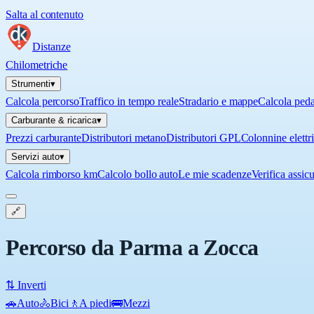
Salta al contenuto
Distanze
Chilometriche
Strumenti
▾
Calcola percorso
Traffico in tempo reale
Stradario e mappe
Calcola ped
Carburante & ricarica
▾
Prezzi carburante
Distributori metano
Distributori GPL
Colonnine elettr
Servizi auto
▾
Calcola rimborso km
Calcolo bollo auto
Le mie scadenze
Verifica assic
🔗
Percorso da Parma a Zocca
⇅ Inverti
🚗
Auto
🚴
Bici
🚶
A piedi
🚌
Mezzi