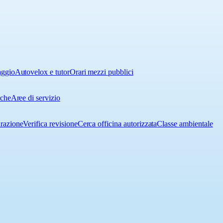
aggio
Autovelox e tutor
Orari mezzi pubblici
iche
Aree di servizio
urazione
Verifica revisione
Cerca officina autorizzata
Classe ambientale