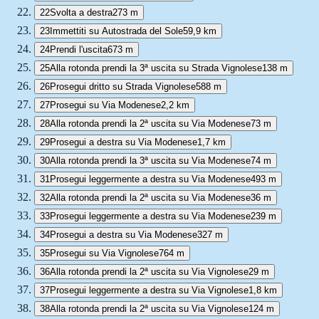
22
Svolta a destra
273 m
23
Immettiti su Autostrada del Sole
59,9 km
24
Prendi l'uscita
673 m
25
Alla rotonda prendi la 3ª uscita su Strada Vignolese
138 m
26
Prosegui dritto su Strada Vignolese
588 m
27
Prosegui su Via Modenese
2,2 km
28
Alla rotonda prendi la 2ª uscita su Via Modenese
73 m
29
Prosegui a destra su Via Modenese
1,7 km
30
Alla rotonda prendi la 3ª uscita su Via Modenese
74 m
31
Prosegui leggermente a destra su Via Modenese
493 m
32
Alla rotonda prendi la 2ª uscita su Via Modenese
36 m
33
Prosegui leggermente a destra su Via Modenese
239 m
34
Prosegui a destra su Via Modenese
327 m
35
Prosegui su Via Vignolese
764 m
36
Alla rotonda prendi la 2ª uscita su Via Vignolese
29 m
37
Prosegui leggermente a destra su Via Vignolese
1,8 km
38
Alla rotonda prendi la 2ª uscita su Via Vignolese
124 m