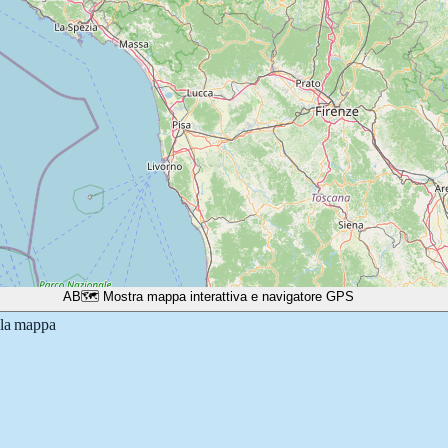
A
B
🗺️ Mostra mappa interattiva e navigatore GPS
lla mappa