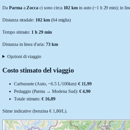
Da
Parma
a
Zocca
ci sono circa
102
km
in auto (~
1 h 29 min
); in li
Distanza stradale
:
102
km
(
64
miglia)
Tempo stimato:
1 h 29 min
Distanza in linea d'aria:
73
km
Opzioni di viaggio
Costo stimato del viaggio
Carburante (
Auto
, ~
6.5
L
/100km):
€ 11,99
Pedaggio (
Parma
→
Modena Sud
):
€ 4,90
Totale stimato:
€ 16,89
Stime indicative (
benzina
€ 1,80
/
L
).