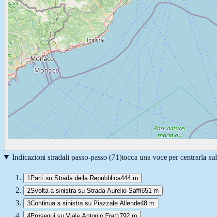
Indicazioni stradali passo-passo (
71
)
tocca una voce per centrarla su
1
Parti su Strada della Repubblica
444 m
2
Svolta a sinistra su Strada Aurelio Saffi
651 m
3
Continua a sinistra su Piazzale Allende
48 m
4
Prosegui su Viale Antonio Fratti
792 m