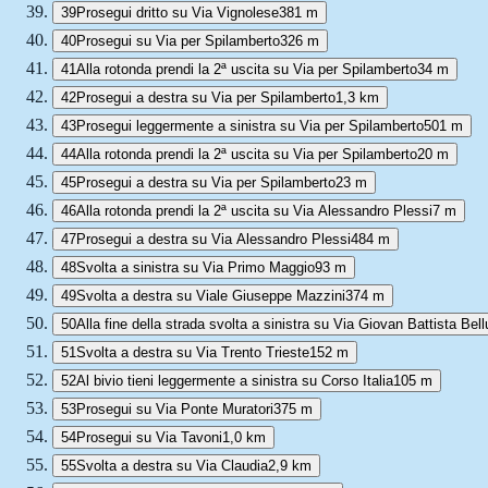
39
Prosegui dritto su Via Vignolese
381 m
40
Prosegui su Via per Spilamberto
326 m
41
Alla rotonda prendi la 2ª uscita su Via per Spilamberto
34 m
42
Prosegui a destra su Via per Spilamberto
1,3 km
43
Prosegui leggermente a sinistra su Via per Spilamberto
501 m
44
Alla rotonda prendi la 2ª uscita su Via per Spilamberto
20 m
45
Prosegui a destra su Via per Spilamberto
23 m
46
Alla rotonda prendi la 2ª uscita su Via Alessandro Plessi
7 m
47
Prosegui a destra su Via Alessandro Plessi
484 m
48
Svolta a sinistra su Via Primo Maggio
93 m
49
Svolta a destra su Viale Giuseppe Mazzini
374 m
50
Alla fine della strada svolta a sinistra su Via Giovan Battista Bell
51
Svolta a destra su Via Trento Trieste
152 m
52
Al bivio tieni leggermente a sinistra su Corso Italia
105 m
53
Prosegui su Via Ponte Muratori
375 m
54
Prosegui su Via Tavoni
1,0 km
55
Svolta a destra su Via Claudia
2,9 km