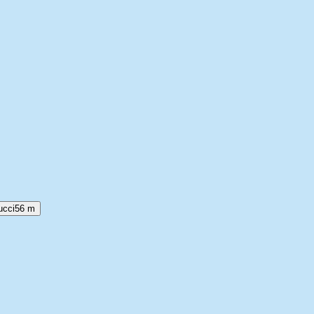
ucci
56 m