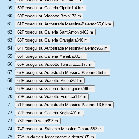
59
Prosegui su Galleria Cipolla
1,4 km
60
Prosegui su Viadotto Brolo
173 m
61
Prosegui su Autostrada Messina-Palermo
55,6 km
62
Prosegui su Galleria Sant'Antonio
462 m
63
Prosegui su Galleria Grangiara
340 m
64
Prosegui su Autostrada Messina-Palermo
956 m
65
Prosegui su Galleria Malerba
301 m
66
Prosegui su Viadotto Tonnarazza
177 m
67
Prosegui su Autostrada Messina-Palermo
368 m
68
Prosegui su Viadotto Pietra
208 m
69
Prosegui su Galleria Buonsignore
299 m
70
Prosegui su Viadotto Formica
112 m
71
Prosegui su Autostrada Messina-Palermo
13,6 km
72
Prosegui su Galleria Baglio
401 m
73
Prendi l'uscita
893 m
74
Prosegui su Svincolo Messina Giostra
582 m
75
Al bivio tieni leggermente a destra
105 m