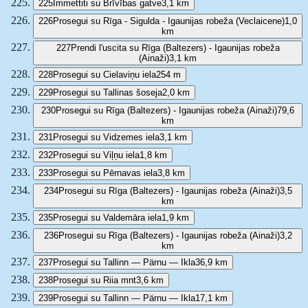
225
Immettiti su Brīvības gatve
3,1 km
226
Prosegui su Rīga - Sigulda - Igaunijas robeža (Veclaicene)
1,0
km
227
Prendi l'uscita su Rīga (Baltezers) - Igaunijas robeža
(Ainaži)
3,1 km
228
Prosegui su Cielaviņu iela
254 m
229
Prosegui su Tallinas šoseja
2,0 km
230
Prosegui su Rīga (Baltezers) - Igaunijas robeža (Ainaži)
79,6
km
231
Prosegui su Vidzemes iela
3,1 km
232
Prosegui su Viļņu iela
1,8 km
233
Prosegui su Pērnavas iela
3,8 km
234
Prosegui su Rīga (Baltezers) - Igaunijas robeža (Ainaži)
3,5
km
235
Prosegui su Valdemāra iela
1,9 km
236
Prosegui su Rīga (Baltezers) - Igaunijas robeža (Ainaži)
3,2
km
237
Prosegui su Tallinn — Pärnu — Ikla
36,9 km
238
Prosegui su Riia mnt
3,6 km
239
Prosegui su Tallinn — Pärnu — Ikla
17,1 km