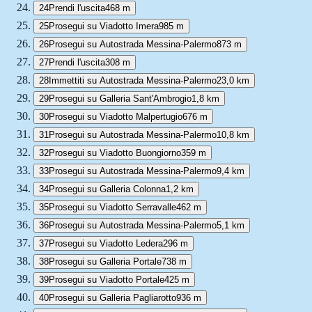
24
Prendi l'uscita
468 m
25
Prosegui su Viadotto Imera
985 m
26
Prosegui su Autostrada Messina-Palermo
873 m
27
Prendi l'uscita
308 m
28
Immettiti su Autostrada Messina-Palermo
23,0 km
29
Prosegui su Galleria Sant'Ambrogio
1,8 km
30
Prosegui su Viadotto Malpertugio
676 m
31
Prosegui su Autostrada Messina-Palermo
10,8 km
32
Prosegui su Viadotto Buongiorno
359 m
33
Prosegui su Autostrada Messina-Palermo
9,4 km
34
Prosegui su Galleria Colonna
1,2 km
35
Prosegui su Viadotto Serravalle
462 m
36
Prosegui su Autostrada Messina-Palermo
5,1 km
37
Prosegui su Viadotto Ledera
296 m
38
Prosegui su Galleria Portale
738 m
39
Prosegui su Viadotto Portale
425 m
40
Prosegui su Galleria Pagliarotto
936 m