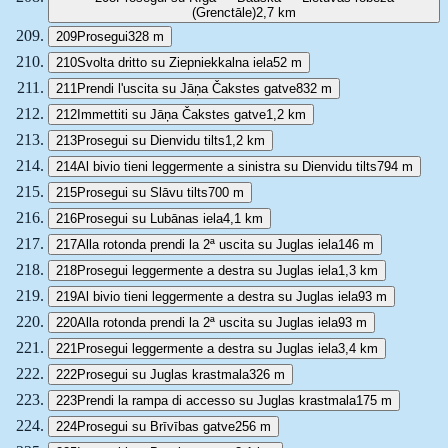
(Grenctāle)
2,7 km
209
Prosegui
328 m
210
Svolta dritto su Ziepniekkalna iela
52 m
211
Prendi l'uscita su Jāņa Čakstes gatve
832 m
212
Immettiti su Jāņa Čakstes gatve
1,2 km
213
Prosegui su Dienvidu tilts
1,2 km
214
Al bivio tieni leggermente a sinistra su Dienvidu tilts
794 m
215
Prosegui su Slāvu tilts
700 m
216
Prosegui su Lubānas iela
4,1 km
217
Alla rotonda prendi la 2ª uscita su Juglas iela
146 m
218
Prosegui leggermente a destra su Juglas iela
1,3 km
219
Al bivio tieni leggermente a destra su Juglas iela
93 m
220
Alla rotonda prendi la 2ª uscita su Juglas iela
93 m
221
Prosegui leggermente a destra su Juglas iela
3,4 km
222
Prosegui su Juglas krastmala
326 m
223
Prendi la rampa di accesso su Juglas krastmala
175 m
224
Prosegui su Brīvības gatve
256 m