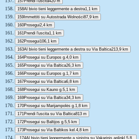
157
Prendi l'uscita
420 m
158
Al bivio tieni leggermente a destra
1,1 km
159
Immettiti su Autostrada Wolności
87,9 km
160
Prosegui
2,4 km
161
Prendi l'uscita
1,1 km
162
Prosegui
106,1 km
163
Al bivio tieni leggermente a destra su Via Baltica
213,9 km
164
Prosegui su Europos g.
4,0 km
165
Prosegui su Via Baltica
26,3 km
166
Prosegui su Europos g.
1,7 km
167
Prosegui su Via Baltica
6,8 km
168
Prosegui su Kauno g.
5,1 km
169
Prosegui su Via Baltica
34,3 km
170
Prosegui su Marijampolės g.
1,8 km
171
Prendi l'uscita su Via Baltica
813 m
172
Prosegui su Baltijos g.
5,5 km
173
Prosegui su Via Baltikos kel.
4,8 km
174
Al bivio tieni leggermente a sinistra su Vakarinis aplinkl.
5,8