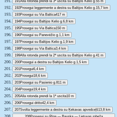
191
Alla rotonda prendi la 3ª uscita su Baltijos Kelio g.
55 m
192
Prosegui leggermente a destra su Baltijos Kelio g.
15,7 km
193
Prosegui su Via Baltica
417 m
194
Prosegui su Baltijos Kelio g.
6,8 km
195
Prosegui su Via Baltica
150 m
196
Prosegui su Panevėžio g.
1,1 km
197
Prosegui su Baltijos Kelio g.
1,9 km
198
Prosegui su Via Baltica
3,4 km
199
Alla rotonda prendi la 2ª uscita su Baltijos Kelio g.
41 m
200
Prosegui a destra su Baltijos Kelio g.
1,5 km
201
Prosegui
6,4 km
202
Prosegui
18,6 km
203
Prosegui su Pasienio g.
811 m
204
Prosegui
19,4 km
205
Alla rotonda prendi la 1ª uscita
10 m
206
Prosegui dritto
42,4 km
207
Svolta leggermente a destra su Ķekavas apvedceļš
13,8 km
208
Prosegui su Rīga — Bauska — Lietuvas robeža