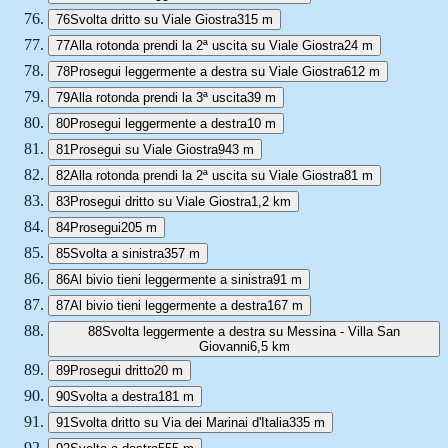
76
Svolta dritto su Viale Giostra
315 m
77
Alla rotonda prendi la 2ª uscita su Viale Giostra
24 m
78
Prosegui leggermente a destra su Viale Giostra
612 m
79
Alla rotonda prendi la 3ª uscita
39 m
80
Prosegui leggermente a destra
10 m
81
Prosegui su Viale Giostra
943 m
82
Alla rotonda prendi la 2ª uscita su Viale Giostra
81 m
83
Prosegui dritto su Viale Giostra
1,2 km
84
Prosegui
205 m
85
Svolta a sinistra
357 m
86
Al bivio tieni leggermente a sinistra
91 m
87
Al bivio tieni leggermente a destra
167 m
88
Svolta leggermente a destra su Messina - Villa San
Giovanni
6,5 km
89
Prosegui dritto
20 m
90
Svolta a destra
181 m
91
Svolta dritto su Via dei Marinai d'Italia
335 m