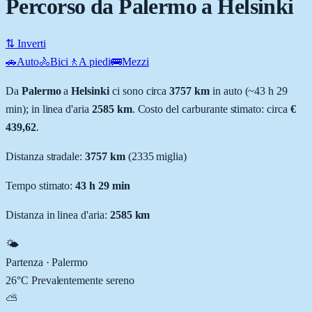
Percorso da Palermo a Helsinki
⇅ Inverti
🚗
Auto
🚴
Bici
🚶
A piedi
🚌
Mezzi
Da
Palermo
a
Helsinki
ci sono circa
3757
km
in auto (~
43 h 29
min
); in linea d'aria
2585
km
.
Costo del carburante stimato: circa
€
439,62
.
Distanza stradale
:
3757
km
(
2335
miglia)
Tempo stimato:
43 h 29 min
Distanza in linea d'aria:
2585
km
🌤️
Partenza ·
Palermo
26
°C
Prevalentemente sereno
⛅