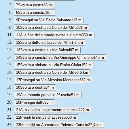
7
Svolta a destra
66 m
8
Svolta a sinistra
19 m
9
Prosegui su Via Paolo Balsamo
113 m
10
Svolta a destra su Corso dei Mille
831 m
11
Alla fine della strada svolta a sinistra
363 m
12
Svolta dritto su Corso dei Mille
1,2 km
13
Svolta a destra su Via Salemi
87 m
14
Svolta a sinistra su Via Giuseppe Cirincione
145 m
15
Svolta a sinistra su Via Emiro Giafar
152 m
16
Svolta a destra su Corso dei Mille
3,6 km
17
Prosegui su Via Messina Montagne
682 m
18
Svolta a destra
84 m
19
Alla rotonda prendi la 2ª uscita
51 m
20
Prosegui dritto
95 m
21
Al bivio tieni leggermente a sinistra
222 m
22
Prendi la rampa di accesso
568 m
23
Immettiti su Autostrada Palermo-Catania
37,4 km