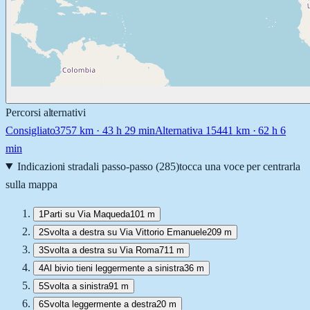
Percorsi alternativi
Consigliato
3757
km ·
43 h 29 min
Alternativa 1
5441
km ·
62 h 6
min
Indicazioni stradali passo-passo (
285
)
tocca una voce per centrarla
sulla mappa
1
Parti su Via Maqueda
101 m
2
Svolta a destra su Via Vittorio Emanuele
209 m
3
Svolta a destra su Via Roma
711 m
4
Al bivio tieni leggermente a sinistra
36 m
5
Svolta a sinistra
91 m
6
Svolta leggermente a destra
20 m