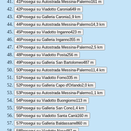
41
Prosegui su Autostrada Messina-Palermo
161 m
42
Prosegui su Viadotto Caronia
649 m
43
Prosegui su Galleria Caronia
1,9 km
44
Prosegui su Autostrada Messina-Palermo
14,3 km
45
Prosegui su Viadotto Inganno
423 m
46
Prosegui su Galleria Inganno
355 m
47
Prosegui su Autostrada Messina-Palermo
2,5 km
48
Prosegui su Viadotto Posta
256 m
49
Prosegui su Galleria San Bartolomeo
487 m
50
Prosegui su Autostrada Messina-Palermo
11,4 km
51
Prosegui su Viadotto Forno
335 m
52
Prosegui su Galleria Capo d'Orlando
2,0 km
53
Prosegui su Autostrada Messina-Palermo
1,1 km
54
Prosegui su Viadotto Buongiorno
113 m
55
Prosegui su Galleria San Cono
1,4 km
56
Prosegui su Viadotto Santa Carrà
160 m
57
Prosegui su Galleria Baldassarre
860 m
58
Prosegui su Viadotto Naso
487 m