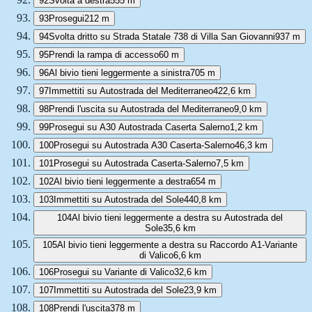
92
Svolta a destra
555 m
93
Prosegui
212 m
94
Svolta dritto su Strada Statale 738 di Villa San Giovanni
937 m
95
Prendi la rampa di accesso
60 m
96
Al bivio tieni leggermente a sinistra
705 m
97
Immettiti su Autostrada del Mediterraneo
422,6 km
98
Prendi l'uscita su Autostrada del Mediterraneo
9,0 km
99
Prosegui su A30 Autostrada Caserta Salerno
1,2 km
100
Prosegui su Autostrada A30 Caserta-Salerno
46,3 km
101
Prosegui su Autostrada Caserta-Salerno
7,5 km
102
Al bivio tieni leggermente a destra
654 m
103
Immettiti su Autostrada del Sole
440,8 km
104
Al bivio tieni leggermente a destra su Autostrada del
Sole
35,6 km
105
Al bivio tieni leggermente a destra su Raccordo A1-Variante
di Valico
6,6 km
106
Prosegui su Variante di Valico
32,6 km
107
Immettiti su Autostrada del Sole
23,9 km
108
Prendi l'uscita
378 m