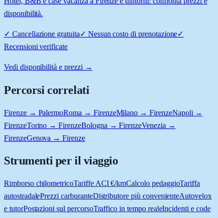
Hotel, B&B e case vacanza a Firenze e dintorni: confronta prezzi e
disponibilità.
✓
Cancellazione gratuita
✓
Nessun costo di prenotazione
✓
Recensioni verificate
Vedi disponibilità e prezzi →
Percorsi correlati
Firenze → Palermo
Roma → Firenze
Milano → Firenze
Napoli →
Firenze
Torino → Firenze
Bologna → Firenze
Venezia →
Firenze
Genova → Firenze
Strumenti per il viaggio
Rimborso chilometrico
Tariffe ACI €/km
Calcolo pedaggio
Tariffa
autostradale
Prezzi carburante
Distributore più conveniente
Autovelox
e tutor
Postazioni sul percorso
Traffico in tempo reale
Incidenti e code