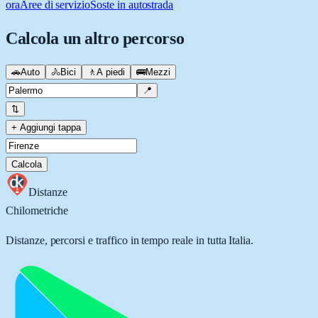
ora
Aree di servizio
Soste in autostrada
Calcola un altro percorso
🚗
Auto
🚴
Bici
🚶
A piedi
🚌
Mezzi
📍
⇅
+ Aggiungi tappa
Calcola
Distanze
Chilometriche
Distanze, percorsi e traffico in tempo reale in tutta Italia.