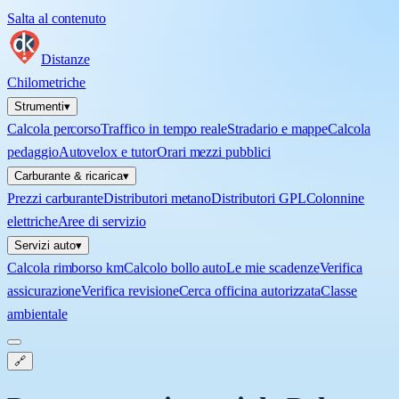
Salta al contenuto
Distanze
Chilometriche
Strumenti
▾
Calcola percorso
Traffico in tempo reale
Stradario e mappe
Calcola
pedaggio
Autovelox e tutor
Orari mezzi pubblici
Carburante & ricarica
▾
Prezzi carburante
Distributori metano
Distributori GPL
Colonnine
elettriche
Aree di servizio
Servizi auto
▾
Calcola rimborso km
Calcolo bollo auto
Le mie scadenze
Verifica
assicurazione
Verifica revisione
Cerca officina autorizzata
Classe
ambientale
🔗