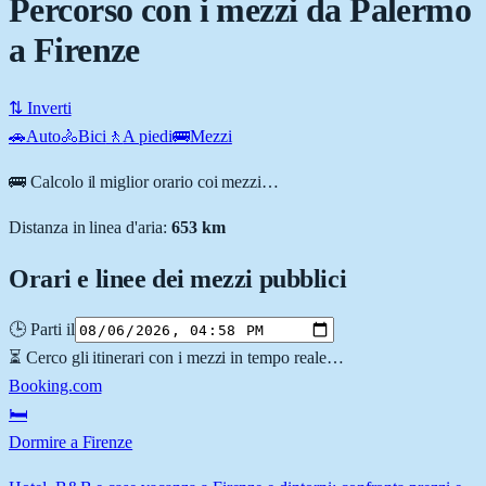
Percorso con i mezzi da Palermo
a Firenze
⇅ Inverti
🚗
Auto
🚴
Bici
🚶
A piedi
🚌
Mezzi
🚌 Calcolo il miglior orario coi mezzi…
Distanza in linea d'aria:
653
km
Orari e linee dei mezzi pubblici
🕒 Parti il
⏳ Cerco gli itinerari con i mezzi in tempo reale…
Booking.com
🛏️
Dormire a Firenze