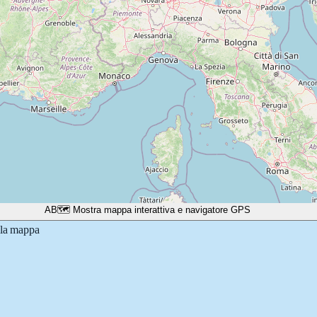
A
B
🗺️ Mostra mappa interattiva e navigatore GPS
lla mappa