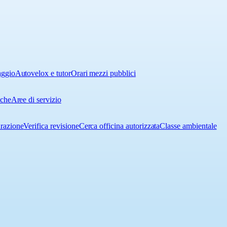
aggio
Autovelox e tutor
Orari mezzi pubblici
iche
Aree di servizio
urazione
Verifica revisione
Cerca officina autorizzata
Classe ambientale