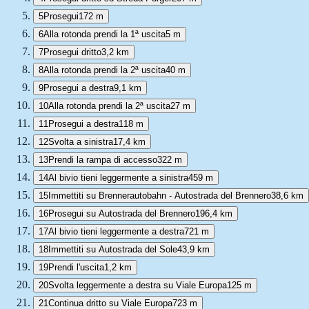
5
Prosegui
172 m
6
Alla rotonda prendi la 1ª uscita
5 m
7
Prosegui dritto
3,2 km
8
Alla rotonda prendi la 2ª uscita
40 m
9
Prosegui a destra
9,1 km
10
Alla rotonda prendi la 2ª uscita
27 m
11
Prosegui a destra
118 m
12
Svolta a sinistra
17,4 km
13
Prendi la rampa di accesso
322 m
14
Al bivio tieni leggermente a sinistra
459 m
15
Immettiti su Brennerautobahn - Autostrada del Brennero
38,6 km
16
Prosegui su Autostrada del Brennero
196,4 km
17
Al bivio tieni leggermente a destra
721 m
18
Immettiti su Autostrada del Sole
43,9 km
19
Prendi l'uscita
1,2 km
20
Svolta leggermente a destra su Viale Europa
125 m
21
Continua dritto su Viale Europa
723 m