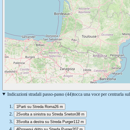
Indicazioni stradali passo-passo (
44
)
tocca una voce per centrarla su
1
Parti su Streda Roma
26 m
2
Svolta a sinistra su Streda Sneton
38 m
3
Svolta a destra su Streda Purger
112 m
4
Prosegui dritto su Streda Purger
207 m