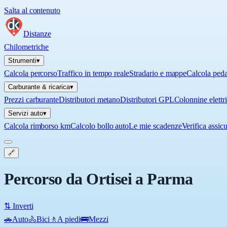
Salta al contenuto
Distanze
Chilometriche
Strumenti
▾
Calcola percorso
Traffico in tempo reale
Stradario e mappe
Calcola ped
Carburante & ricarica
▾
Prezzi carburante
Distributori metano
Distributori GPL
Colonnine elettr
Servizi auto
▾
Calcola rimborso km
Calcolo bollo auto
Le mie scadenze
Verifica assic
🔗
Percorso da Ortisei a Parma
⇅ Inverti
🚗
Auto
🚴
Bici
🚶
A piedi
🚌
Mezzi