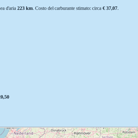
inea d'aria
223
km
.
Costo del carburante stimato: circa
€ 37,07
.
20,50