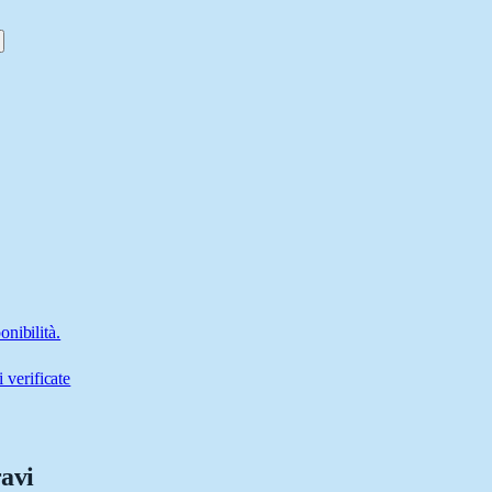
nibilità.
 verificate
ravi