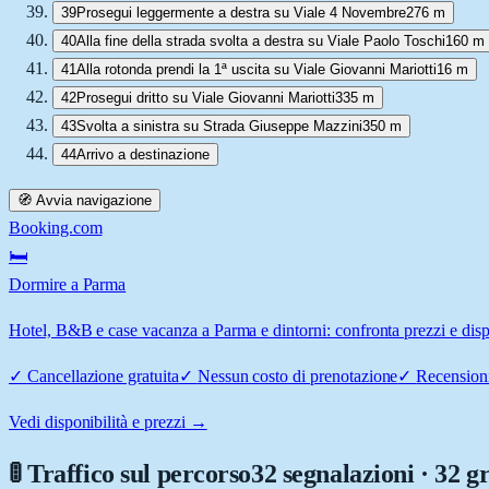
39
Prosegui leggermente a destra su Viale 4 Novembre
276 m
40
Alla fine della strada svolta a destra su Viale Paolo Toschi
160 m
41
Alla rotonda prendi la 1ª uscita su Viale Giovanni Mariotti
16 m
42
Prosegui dritto su Viale Giovanni Mariotti
335 m
43
Svolta a sinistra su Strada Giuseppe Mazzini
350 m
44
Arrivo a destinazione
🧭 Avvia navigazione
Booking.com
🛏️
Dormire a Parma
Hotel, B&B e case vacanza a Parma e dintorni: confronta prezzi e dispo
✓
Cancellazione gratuita
✓
Nessun costo di prenotazione
✓
Recensioni
Vedi disponibilità e prezzi →
🚦 Traffico sul percorso
32 segnalazioni · 32 g