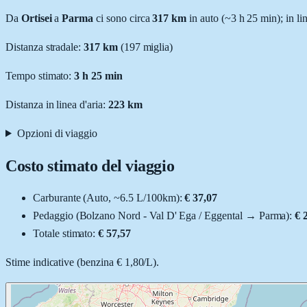
Da
Ortisei
a
Parma
ci sono circa
317
km
in auto (~
3 h 25 min
); in l
Distanza stradale
:
317
km
(
197
miglia)
Tempo stimato:
3 h 25 min
Distanza in linea d'aria:
223
km
Opzioni di viaggio
Costo stimato del viaggio
Carburante (
Auto
, ~
6.5
L
/100km):
€ 37,07
Pedaggio (
Bolzano Nord - Val D' Ega / Eggental
→
Parma
):
€ 
Totale stimato:
€ 57,57
Stime indicative (
benzina
€ 1,80
/
L
).