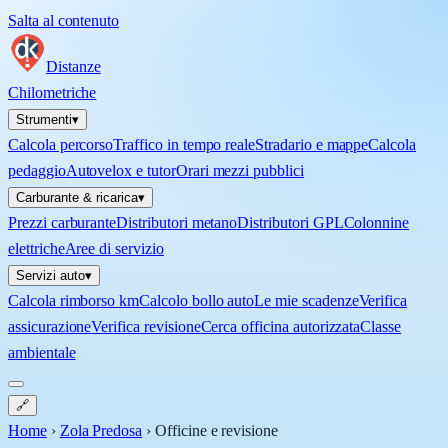
Salta al contenuto
Distanze
Chilometriche
Strumenti
▾
Calcola percorso
Traffico in tempo reale
Stradario e mappe
Calcola
pedaggio
Autovelox e tutor
Orari mezzi pubblici
Carburante & ricarica
▾
Prezzi carburante
Distributori metano
Distributori GPL
Colonnine
elettriche
Aree di servizio
Servizi auto
▾
Calcola rimborso km
Calcolo bollo auto
Le mie scadenze
Verifica
assicurazione
Verifica revisione
Cerca officina autorizzata
Classe
ambientale
🔗
Home
›
Zola Predosa
›
Officine e revisione