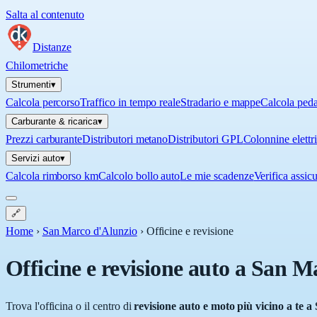
Salta al contenuto
Distanze
Chilometriche
Strumenti
▾
Calcola percorso
Traffico in tempo reale
Stradario e mappe
Calcola ped
Carburante & ricarica
▾
Prezzi carburante
Distributori metano
Distributori GPL
Colonnine elettr
Servizi auto
▾
Calcola rimborso km
Calcolo bollo auto
Le mie scadenze
Verifica assic
🔗
Home
›
San Marco d'Alunzio
›
Officine e revisione
Officine e revisione auto a
San Ma
Trova l'officina o il centro di
revisione auto e moto più vicino a te a