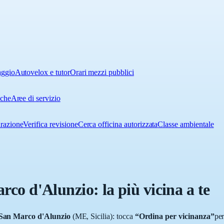
aggio
Autovelox e tutor
Orari mezzi pubblici
iche
Aree di servizio
urazione
Verifica revisione
Cerca officina autorizzata
Classe ambientale
rco d'Alunzio
: la più vicina a te
San Marco d'Alunzio
(
ME
,
Sicilia
): tocca
“Ordina per vicinanza”
per