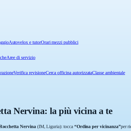
aggio
Autovelox e tutor
Orari mezzi pubblici
iche
Aree di servizio
urazione
Verifica revisione
Cerca officina autorizzata
Classe ambientale
tta Nervina
: la più vicina a te
Rocchetta Nervina
(
IM
,
Liguria
): tocca
“Ordina per vicinanza”
per r