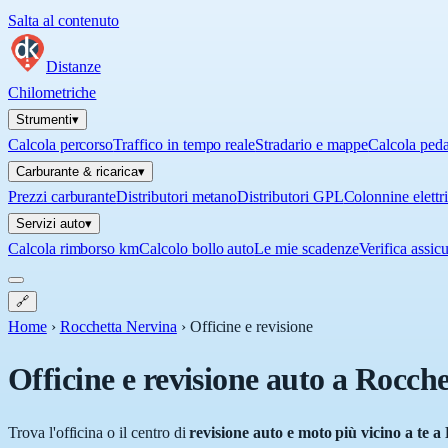
Salta al contenuto
Distanze
Chilometriche
Strumenti
▾
Calcola percorso
Traffico in tempo reale
Stradario e mappe
Calcola ped
Carburante & ricarica
▾
Prezzi carburante
Distributori metano
Distributori GPL
Colonnine elettr
Servizi auto
▾
Calcola rimborso km
Calcolo bollo auto
Le mie scadenze
Verifica assic
🔗
Home
›
Rocchetta Nervina
›
Officine e revisione
Officine e revisione auto a
Rocche
Trova l'officina o il centro di
revisione auto e moto più vicino a te a