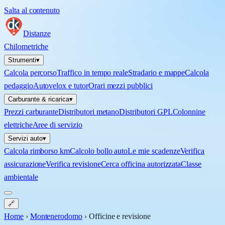
Salta al contenuto
Distanze
Chilometriche
Strumenti
▾
Calcola percorso
Traffico in tempo reale
Stradario e mappe
Calcola
pedaggio
Autovelox e tutor
Orari mezzi pubblici
Carburante & ricarica
▾
Prezzi carburante
Distributori metano
Distributori GPL
Colonnine
elettriche
Aree di servizio
Servizi auto
▾
Calcola rimborso km
Calcolo bollo auto
Le mie scadenze
Verifica
assicurazione
Verifica revisione
Cerca officina autorizzata
Classe
ambientale
🔗
Home
›
Montenerodomo
›
Officine e revisione