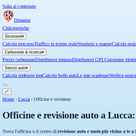
Salta al contenuto
Distanze
Chilometriche
Strumenti
▾
Calcola percorso
Traffico in tempo reale
Stradario e mappe
Calcola ped
Carburante & ricarica
▾
Prezzi carburante
Distributori metano
Distributori GPL
Colonnine elettr
Servizi auto
▾
Calcola rimborso km
Calcolo bollo auto
Le mie scadenze
Verifica assic
🔗
Home
›
Lucca
›
Officine e revisione
Officine e revisione auto a
Lucca
:
Trova l'officina o il centro di
revisione auto e moto più vicino a te a