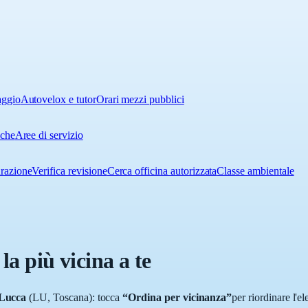
aggio
Autovelox e tutor
Orari mezzi pubblici
iche
Aree di servizio
urazione
Verifica revisione
Cerca officina autorizzata
Classe ambientale
 la più vicina a te
Lucca
(
LU
,
Toscana
): tocca
“Ordina per vicinanza”
per riordinare l'e