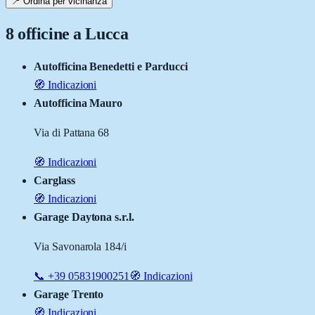
📍 Ordina per vicinanza
8
officine a
Lucca
Autofficina Benedetti e Parducci
🧭 Indicazioni
Autofficina Mauro
Via di Pattana 68
🧭 Indicazioni
Carglass
🧭 Indicazioni
Garage Daytona s.r.l.
Via Savonarola 184/i
📞
+39 05831900251
🧭 Indicazioni
Garage Trento
🧭 Indicazioni