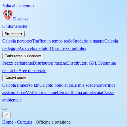
Salta al contenuto
Distanze
Chilometriche
Strumenti
▾
Calcola percorso
Traffico in tempo reale
Stradario e mappe
Calcola
pedaggio
Autovelox e tutor
Orari mezzi pubblici
Carburante & ricarica
▾
Prezzi carburante
Distributori metano
Distributori GPL
Colonnine
elettriche
Aree di servizio
Servizi auto
▾
Calcola rimborso km
Calcolo bollo auto
Le mie scadenze
Verifica
assicurazione
Verifica revisione
Cerca officina autorizzata
Classe
ambientale
🔗
Home
›
Curcuris
›
Officine e revisione