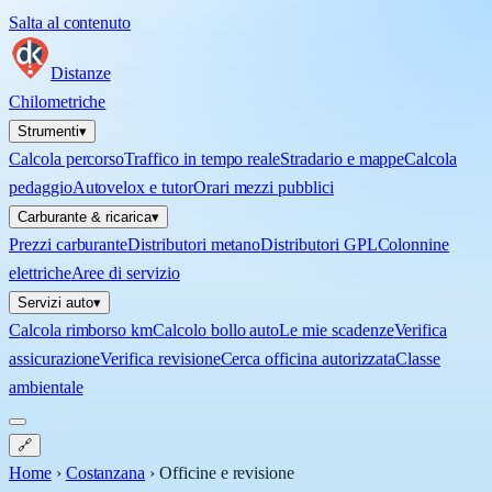
Salta al contenuto
Distanze
Chilometriche
Strumenti
▾
Calcola percorso
Traffico in tempo reale
Stradario e mappe
Calcola
pedaggio
Autovelox e tutor
Orari mezzi pubblici
Carburante & ricarica
▾
Prezzi carburante
Distributori metano
Distributori GPL
Colonnine
elettriche
Aree di servizio
Servizi auto
▾
Calcola rimborso km
Calcolo bollo auto
Le mie scadenze
Verifica
assicurazione
Verifica revisione
Cerca officina autorizzata
Classe
ambientale
🔗
Home
›
Costanzana
›
Officine e revisione