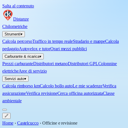
Salta al contenuto
Distanze
Chilometriche
Strumenti
▾
Calcola percorso
Traffico in tempo reale
Stradario e mappe
Calcola
pedaggio
Autovelox e tutor
Orari mezzi pubblici
Carburante & ricarica
▾
Prezzi carburante
Distributori metano
Distributori GPL
Colonnine
elettriche
Aree di servizio
Servizi auto
▾
Calcola rimborso km
Calcolo bollo auto
Le mie scadenze
Verifica
assicurazione
Verifica revisione
Cerca officina autorizzata
Classe
ambientale
🔗
Home
›
Castelcucco
›
Officine e revisione