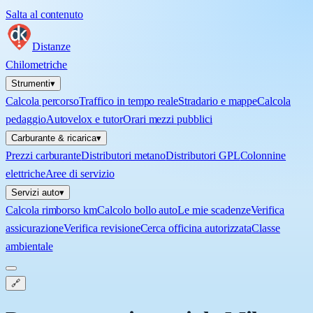
Salta al contenuto
Distanze
Chilometriche
Strumenti
▾
Calcola percorso
Traffico in tempo reale
Stradario e mappe
Calcola
pedaggio
Autovelox e tutor
Orari mezzi pubblici
Carburante & ricarica
▾
Prezzi carburante
Distributori metano
Distributori GPL
Colonnine
elettriche
Aree di servizio
Servizi auto
▾
Calcola rimborso km
Calcolo bollo auto
Le mie scadenze
Verifica
assicurazione
Verifica revisione
Cerca officina autorizzata
Classe
ambientale
🔗