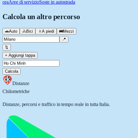
ora
Aree di servizio
Soste in autostrada
Calcola un altro percorso
🚗
Auto
🚴
Bici
🚶
A piedi
🚌
Mezzi
📍
⇅
+ Aggiungi tappa
Calcola
Distanze
Chilometriche
Distanze, percorsi e traffico in tempo reale in tutta Italia.