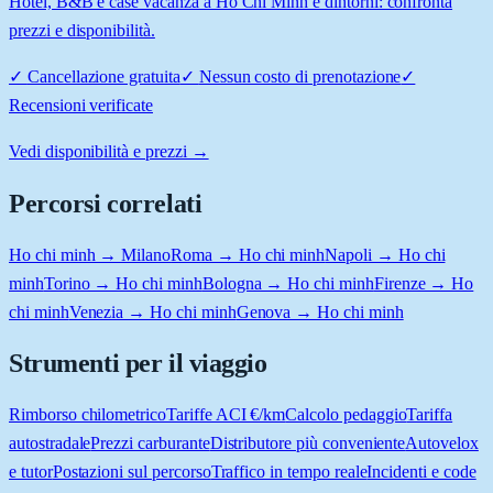
Hotel, B&B e case vacanza a Ho Chi Minh e dintorni: confronta
prezzi e disponibilità.
✓
Cancellazione gratuita
✓
Nessun costo di prenotazione
✓
Recensioni verificate
Vedi disponibilità e prezzi →
Percorsi correlati
Ho chi minh → Milano
Roma → Ho chi minh
Napoli → Ho chi
minh
Torino → Ho chi minh
Bologna → Ho chi minh
Firenze → Ho
chi minh
Venezia → Ho chi minh
Genova → Ho chi minh
Strumenti per il viaggio
Rimborso chilometrico
Tariffe ACI €/km
Calcolo pedaggio
Tariffa
autostradale
Prezzi carburante
Distributore più conveniente
Autovelox
e tutor
Postazioni sul percorso
Traffico in tempo reale
Incidenti e code