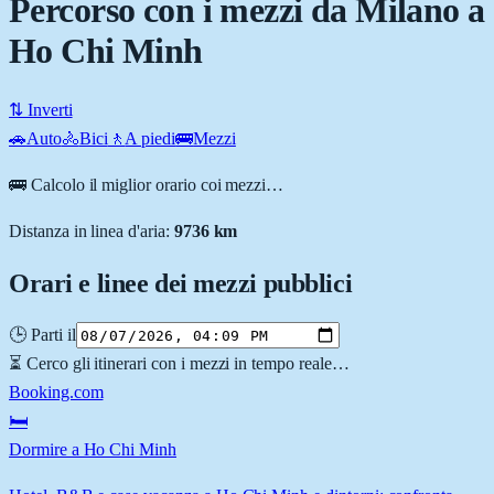
Percorso con i mezzi da Milano a
Ho Chi Minh
⇅ Inverti
🚗
Auto
🚴
Bici
🚶
A piedi
🚌
Mezzi
🚌 Calcolo il miglior orario coi mezzi…
Distanza in linea d'aria:
9736
km
Orari e linee dei mezzi pubblici
🕒 Parti il
⏳ Cerco gli itinerari con i mezzi in tempo reale…
Booking.com
🛏️
Dormire a Ho Chi Minh