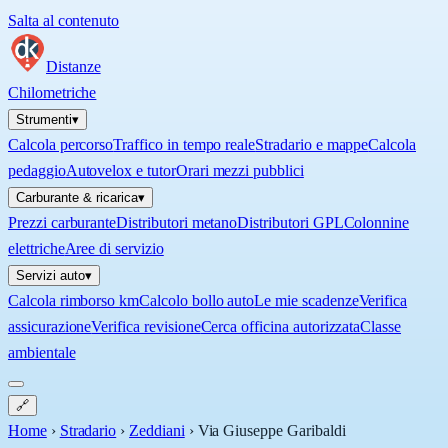
Salta al contenuto
Distanze
Chilometriche
Strumenti
▾
Calcola percorso
Traffico in tempo reale
Stradario e mappe
Calcola
pedaggio
Autovelox e tutor
Orari mezzi pubblici
Carburante & ricarica
▾
Prezzi carburante
Distributori metano
Distributori GPL
Colonnine
elettriche
Aree di servizio
Servizi auto
▾
Calcola rimborso km
Calcolo bollo auto
Le mie scadenze
Verifica
assicurazione
Verifica revisione
Cerca officina autorizzata
Classe
ambientale
🔗
Home
›
Stradario
›
Zeddiani
›
Via Giuseppe Garibaldi