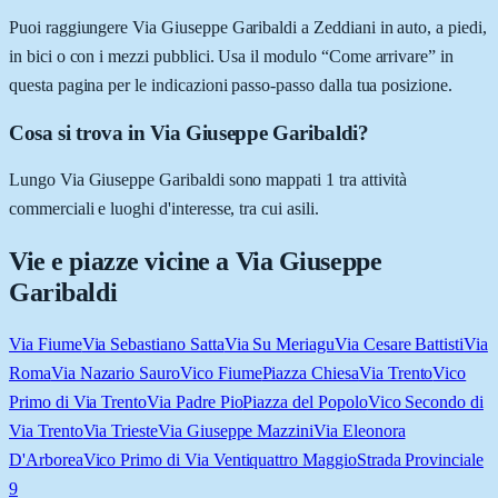
Puoi raggiungere Via Giuseppe Garibaldi a Zeddiani in auto, a piedi,
in bici o con i mezzi pubblici. Usa il modulo “Come arrivare” in
questa pagina per le indicazioni passo-passo dalla tua posizione.
Cosa si trova in Via Giuseppe Garibaldi?
Lungo Via Giuseppe Garibaldi sono mappati 1 tra attività
commerciali e luoghi d'interesse, tra cui asili.
Vie e piazze vicine a
Via Giuseppe
Garibaldi
Via Fiume
Via Sebastiano Satta
Via Su Meriagu
Via Cesare Battisti
Via
Roma
Via Nazario Sauro
Vico Fiume
Piazza Chiesa
Via Trento
Vico
Primo di Via Trento
Via Padre Pio
Piazza del Popolo
Vico Secondo di
Via Trento
Via Trieste
Via Giuseppe Mazzini
Via Eleonora
D'Arborea
Vico Primo di Via Ventiquattro Maggio
Strada Provinciale
9