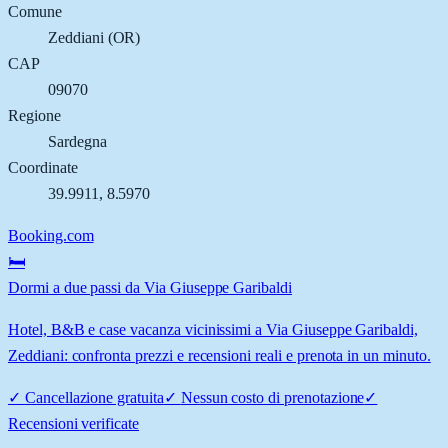
Comune
Zeddiani
(
OR
)
CAP
09070
Regione
Sardegna
Coordinate
39.9911
,
8.5970
Booking.com
🛏️
Dormi a due passi da Via Giuseppe Garibaldi
Hotel, B&B e case vacanza vicinissimi a Via Giuseppe Garibaldi,
Zeddiani: confronta prezzi e recensioni reali e prenota in un minuto.
✓
Cancellazione gratuita
✓
Nessun costo di prenotazione
✓
Recensioni verificate