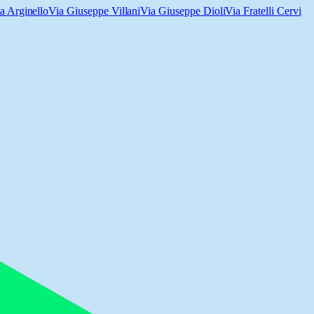
a Arginello
Via Giuseppe Villani
Via Giuseppe Dioli
Via Fratelli Cervi