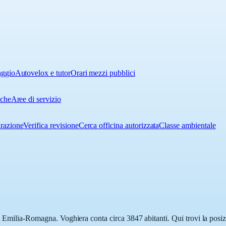
aggio
Autovelox e tutor
Orari mezzi pubblici
iche
Aree di servizio
urazione
Verifica revisione
Cerca officina autorizzata
Classe ambientale
n Emilia-Romagna. Voghiera conta circa 3847 abitanti. Qui trovi la posiz