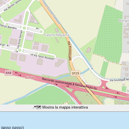
📍
🗺️ Mostra la mappa interattiva
i passo passo)