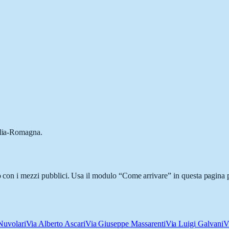
milia-Romagna.
o con i mezzi pubblici. Usa il modulo “Come arrivare” in questa pagina p
Nuvolari
Via Alberto Ascari
Via Giuseppe Massarenti
Via Luigi Galvani
V