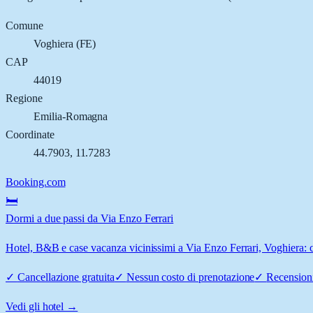
Comune
Voghiera
(
FE
)
CAP
44019
Regione
Emilia-Romagna
Coordinate
44.7903
,
11.7283
Booking.com
🛏️
Dormi a due passi da Via Enzo Ferrari
Hotel, B&B e case vacanza vicinissimi a Via Enzo Ferrari, Voghiera: co
✓
Cancellazione gratuita
✓
Nessun costo di prenotazione
✓
Recensioni
Vedi gli hotel →