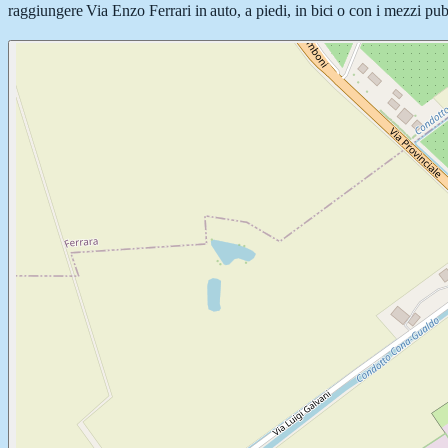
raggiungere Via Enzo Ferrari in auto, a piedi, in bici o con i mezzi pubb