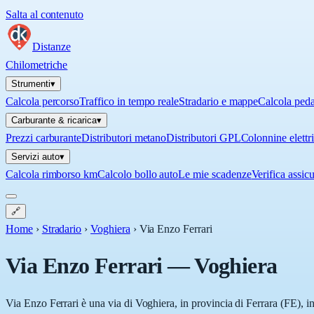
Salta al contenuto
Distanze
Chilometriche
Strumenti
▾
Calcola percorso
Traffico in tempo reale
Stradario e mappe
Calcola ped
Carburante & ricarica
▾
Prezzi carburante
Distributori metano
Distributori GPL
Colonnine elettr
Servizi auto
▾
Calcola rimborso km
Calcolo bollo auto
Le mie scadenze
Verifica assic
🔗
Home
›
Stradario
›
Voghiera
›
Via Enzo Ferrari
Via Enzo Ferrari
—
Voghiera
Via Enzo Ferrari è una via di Voghiera, in provincia di Ferrara (FE), i