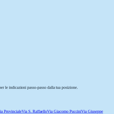
er le indicazioni passo-passo dalla tua posizione.
ia Provinciale
Via S. Raffaello
Via Giacomo Puccini
Via Giuseppe