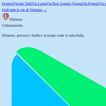
Ferriera
Via dei Tigli
Via Lama
Via Don Angelo Questa
Via Festola
Via 
Vedi tutte le vie di
Vobarno
→
Distanze
Chilometriche
Distanze, percorsi e traffico in tempo reale in tutta Italia.