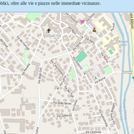
lici, oltre alle vie e piazze nelle immediate vicinanze.