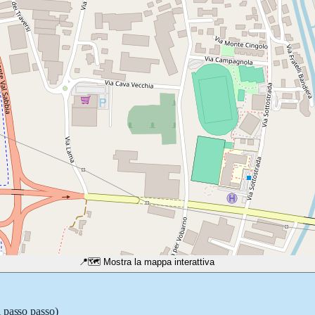
📍
🗺️ Mostra la mappa interattiva
i passo passo)