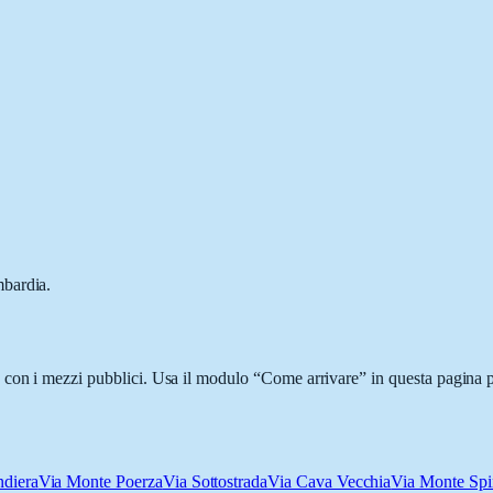
mbardia.
con i mezzi pubblici. Usa il modulo “Come arrivare” in questa pagina pe
ndiera
Via Monte Poerza
Via Sottostrada
Via Cava Vecchia
Via Monte Sp