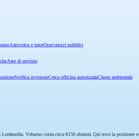
aggio
Autovelox e tutor
Orari mezzi pubblici
iche
Aree di servizio
urazione
Verifica revisione
Cerca officina autorizzata
Classe ambientale
Lombardia. Vobarno conta circa 8150 abitanti. Qui trovi la posizione es