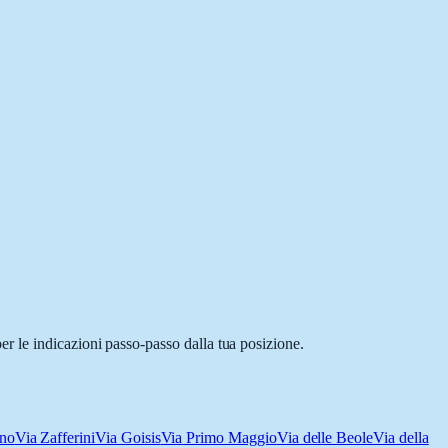
r le indicazioni passo-passo dalla tua posizione.
ino
Via Zafferini
Via Goisis
Via Primo Maggio
Via delle Beole
Via della