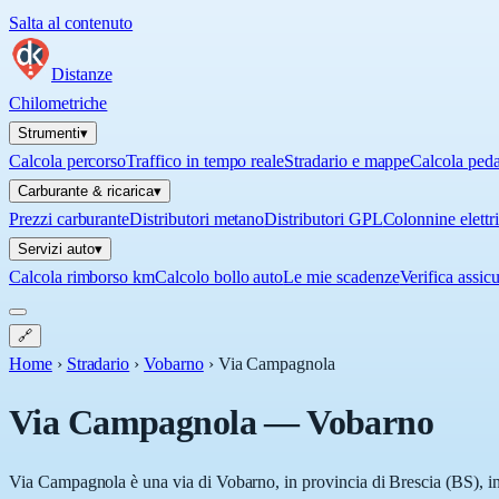
Salta al contenuto
Distanze
Chilometriche
Strumenti
▾
Calcola percorso
Traffico in tempo reale
Stradario e mappe
Calcola ped
Carburante & ricarica
▾
Prezzi carburante
Distributori metano
Distributori GPL
Colonnine elettr
Servizi auto
▾
Calcola rimborso km
Calcolo bollo auto
Le mie scadenze
Verifica assic
🔗
Home
›
Stradario
›
Vobarno
›
Via Campagnola
Via Campagnola
—
Vobarno
Via Campagnola è una via di Vobarno, in provincia di Brescia (BS), in 