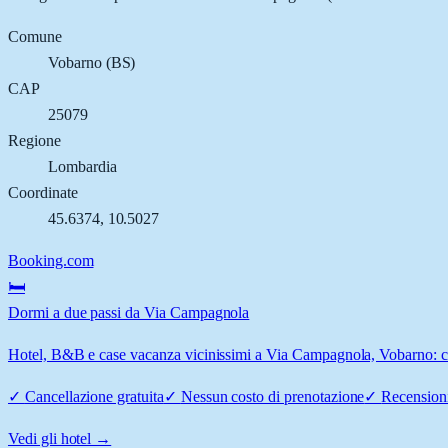
Comune
Vobarno
(
BS
)
CAP
25079
Regione
Lombardia
Coordinate
45.6374
,
10.5027
Booking.com
🛏️
Dormi a due passi da Via Campagnola
Hotel, B&B e case vacanza vicinissimi a Via Campagnola, Vobarno: con
✓
Cancellazione gratuita
✓
Nessun costo di prenotazione
✓
Recensioni
Vedi gli hotel →