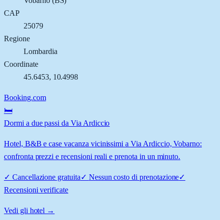
Vobarno
(
BS
)
CAP
25079
Regione
Lombardia
Coordinate
45.6453
,
10.4998
Booking.com
🛏️
Dormi a due passi da Via Ardiccio
Hotel, B&B e case vacanza vicinissimi a Via Ardiccio, Vobarno:
confronta prezzi e recensioni reali e prenota in un minuto.
✓
Cancellazione gratuita
✓
Nessun costo di prenotazione
✓
Recensioni verificate
Vedi gli hotel →