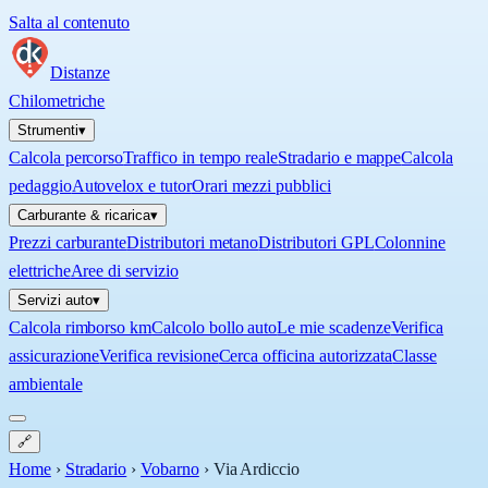
Salta al contenuto
Distanze
Chilometriche
Strumenti
▾
Calcola percorso
Traffico in tempo reale
Stradario e mappe
Calcola
pedaggio
Autovelox e tutor
Orari mezzi pubblici
Carburante & ricarica
▾
Prezzi carburante
Distributori metano
Distributori GPL
Colonnine
elettriche
Aree di servizio
Servizi auto
▾
Calcola rimborso km
Calcolo bollo auto
Le mie scadenze
Verifica
assicurazione
Verifica revisione
Cerca officina autorizzata
Classe
ambientale
🔗
Home
›
Stradario
›
Vobarno
›
Via Ardiccio