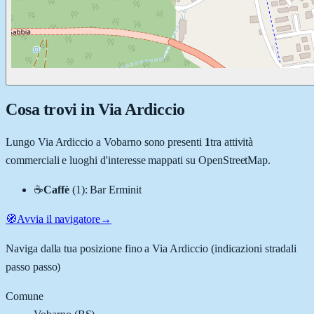
Cosa trovi in
Via Ardiccio
Lungo
Via Ardiccio
a
Vobarno
sono presenti
1
tra attività
commerciali e luoghi d'interesse mappati su OpenStreetMap.
☕
Caffè
(
1
)
:
Bar Erminit
🧭
Avvia il navigatore
→
Naviga dalla tua posizione fino a
Via Ardiccio
(indicazioni stradali
passo passo)
Comune