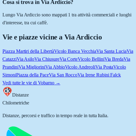
Cosa si trova in Via Ardiccio?
Lungo Via Ardiccio sono mappati 1 tra attività commerciali e luoghi
d'interesse, tra cui caffè.
Vie e piazze vicine a
Via Ardiccio
Piazza Martiri della Libertà
Vicolo Banca Vecchia
Via Santa Lucia
Via
Catazzi
Via Asilo
Via Chiusure
Via Corte
Vicolo Bellini
Via Breda
Via
Prandini
Via Migliorini
Via Abbio
Vicolo Andreoli
Via Posta
Vicolo
Simoni
Piazza della Pace
Via San Rocco
Via Irene Rubini Falck
Vedi tutte le vie di
Vobarno
→
Distanze
Chilometriche
Distanze, percorsi e traffico in tempo reale in tutta Italia.