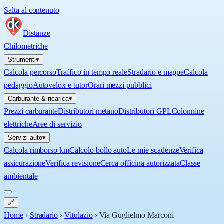
Salta al contenuto
Distanze
Chilometriche
Strumenti
▾
Calcola percorso
Traffico in tempo reale
Stradario e mappe
Calcola
pedaggio
Autovelox e tutor
Orari mezzi pubblici
Carburante & ricarica
▾
Prezzi carburante
Distributori metano
Distributori GPL
Colonnine
elettriche
Aree di servizio
Servizi auto
▾
Calcola rimborso km
Calcolo bollo auto
Le mie scadenze
Verifica
assicurazione
Verifica revisione
Cerca officina autorizzata
Classe
ambientale
🔗
Home
›
Stradario
›
Vitulazio
›
Via Guglielmo Marconi