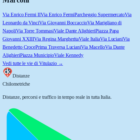
Marconi
Via Enrico Fermi II
Via Enrico Fermi
Parcheggio Supermercato
Via
Leonardo da Vinci
Via Giovanni Boccaccio
Via Marigliano di
Napoli
Via Torre Tommasi
Viale Dante Alighieri
Piazza Papa
Giovanni XXIII
Via Regina Margherita
Viale Italia
Via Luciani
Via
Benedetto Croce
Prima Traversa Luciani
Via Macello
Via Dante
Alighieri
Piazza Municipio
Viale Kennedy
Vedi tutte le vie di
Vitulazio
→
Distanze
Chilometriche
Distanze, percorsi e traffico in tempo reale in tutta Italia.