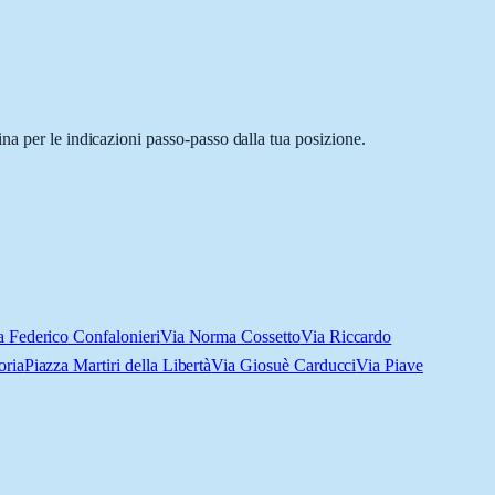
na per le indicazioni passo-passo dalla tua posizione.
a Federico Confalonieri
Via Norma Cossetto
Via Riccardo
oria
Piazza Martiri della Libertà
Via Giosuè Carducci
Via Piave