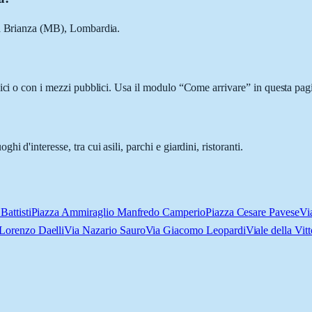
lla Brianza (MB), Lombardia.
ici o con i mezzi pubblici. Usa il modulo “Come arrivare” in questa pagi
 d'interesse, tra cui asili, parchi e giardini, ristoranti.
Battisti
Piazza Ammiraglio Manfredo Camperio
Piazza Cesare Pavese
Vi
Lorenzo Daelli
Via Nazario Sauro
Via Giacomo Leopardi
Viale della Vitt