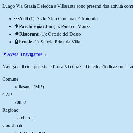
Lungo
Via Grazia Deledda
a
Villasanta
sono presenti
4
tra attività co
🧸
Asili
(
1
)
:
Asilo Nido Comunale Girotondo
🌳
Parchi e giardini
(
1
)
:
Parco di Monza
🍽️
Ristoranti
(
1
)
:
Osteria del Dosso
🏫
Scuole
(
1
)
:
Scuola Primaria Villa
🧭
Avvia il navigatore
→
Naviga dalla tua posizione fino a
Via Grazia Deledda
(indicazioni stra
Comune
Villasanta
(
MB
)
CAP
20852
Regione
Lombardia
Coordinate