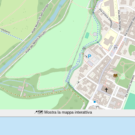
📍
🗺️ Mostra la mappa interattiva