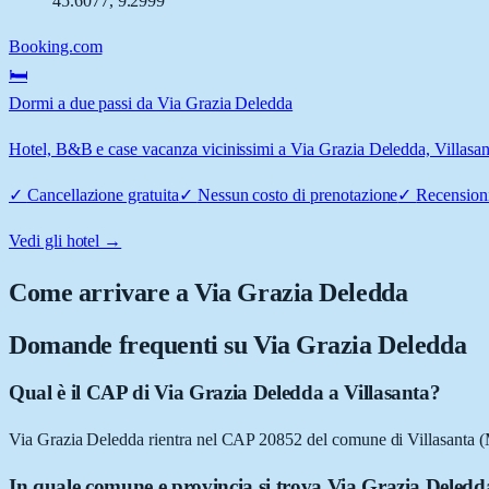
45.6077
,
9.2999
Booking.com
🛏️
Dormi a due passi da Via Grazia Deledda
Hotel, B&B e case vacanza vicinissimi a Via Grazia Deledda, Villasanta
✓
Cancellazione gratuita
✓
Nessun costo di prenotazione
✓
Recensioni
Vedi gli hotel →
Come arrivare a
Via Grazia Deledda
Domande frequenti su
Via Grazia Deledda
Qual è il CAP di Via Grazia Deledda a Villasanta?
Via Grazia Deledda rientra nel CAP 20852 del comune di Villasanta 
In quale comune e provincia si trova Via Grazia Deledd