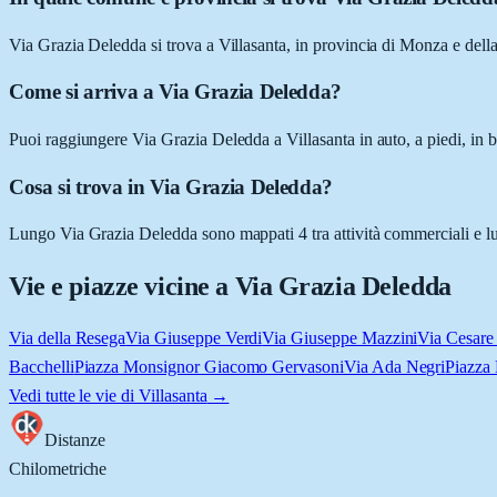
Via Grazia Deledda si trova a Villasanta, in provincia di Monza e de
Come si arriva a Via Grazia Deledda?
Puoi raggiungere Via Grazia Deledda a Villasanta in auto, a piedi, in b
Cosa si trova in Via Grazia Deledda?
Lungo Via Grazia Deledda sono mappati 4 tra attività commerciali e luoghi
Vie e piazze vicine a
Via Grazia Deledda
Via della Resega
Via Giuseppe Verdi
Via Giuseppe Mazzini
Via Cesare 
Bacchelli
Piazza Monsignor Giacomo Gervasoni
Via Ada Negri
Piazza 
Vedi tutte le vie di
Villasanta
→
Distanze
Chilometriche