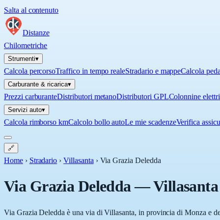
Salta al contenuto
Distanze
Chilometriche
Strumenti
▾
Calcola percorso
Traffico in tempo reale
Stradario e mappe
Calcola ped
Carburante & ricarica
▾
Prezzi carburante
Distributori metano
Distributori GPL
Colonnine elettr
Servizi auto
▾
Calcola rimborso km
Calcolo bollo auto
Le mie scadenze
Verifica assic
🔗
Home
›
Stradario
›
Villasanta
›
Via Grazia Deledda
Via Grazia Deledda
—
Villasanta
Via Grazia Deledda è una via di Villasanta, in provincia di Monza e de