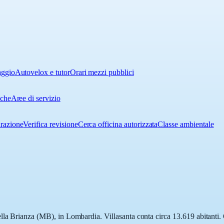
aggio
Autovelox e tutor
Orari mezzi pubblici
iche
Aree di servizio
urazione
Verifica revisione
Cerca officina autorizzata
Classe ambientale
lla Brianza (MB), in Lombardia. Villasanta conta circa 13.619 abitanti. 